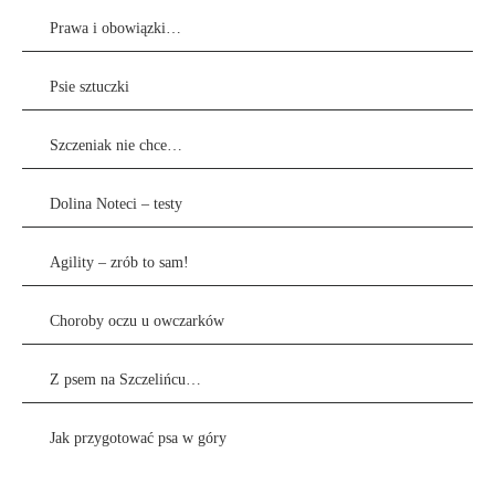
Prawa i obowiązki…
Psie sztuczki
Szczeniak nie chce…
Dolina Noteci – testy
Agility – zrób to sam!
Choroby oczu u owczarków
Z psem na Szczelińcu…
Jak przygotować psa w góry