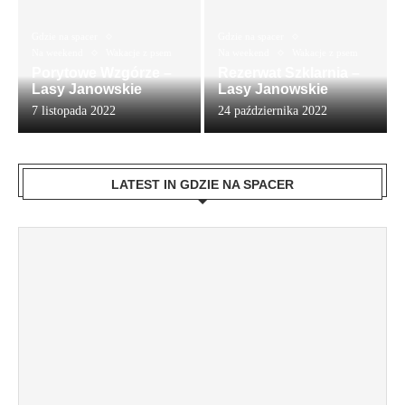
Gdzie na spacer
Gdzie na spacer
Na weekend
Wakacje z psem
Na weekend
Wakacje z psem
Porytowe Wzgórze –
Rezerwat Szklarnia –
Lasy Janowskie
Lasy Janowskie
7 listopada 2022
24 października 2022
LATEST IN GDZIE NA SPACER