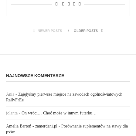
NEWER POSTS
OLDER POSTS
NAJNOWSZE KOMENTARZE
Ania
-
Zajęłyśmy pierwsze miejsce na zawodach ogólnoświatowych
RallyFrEe
jolanta
-
On wróci… Choć może w innym futerku…
Amelia Bartoń - zamerdani.pl
-
Porównanie suplementów na stawy dla
psów