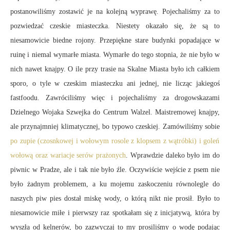
postanowiliśmy zostawić je na kolejną wyprawę. Pojechaliśmy za to
pozwiedzać czeskie miasteczka. Niestety okazało się, że są to
niesamowicie biedne rojony. Przepiękne stare budynki popadające w
ruinę i niemal wymarłe miasta. Wymarłe do tego stopnia, że nie było w
nich nawet knajpy. O ile przy trasie na Skalne Miasta było ich całkiem
sporo, o tyle w czeskim miasteczku ani jednej, nie licząc jakiegoś
fastfoodu. Zawróciliśmy więc i pojechaliśmy za drogowskazami
Dzielnego Wojaka Szwejka do Centrum Walzel. Maistremowej knajpy,
ale przynajmniej klimatycznej, bo typowo czeskiej. Zamówiliśmy sobie
po zupie (czosnkowej i wołowym rosole z klopsem z wątróbki) i goleń
wołową oraz wariacje serów prażonych
. Wprawdzie daleko było im do
piwnic w Pradze, ale i tak nie było źle. Oczywiście wejście z psem nie
było żadnym problemem, a ku mojemu zaskoczeniu równolegle do
naszych piw pies dostał miskę wody, o którą nikt nie prosił. Było to
niesamowicie miłe i pierwszy raz spotkałam się z inicjatywą, która by
wyszła od kelnerów, bo zazwyczaj to my prosiliśmy o wodę podając