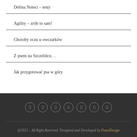
Dolina Noteci – testy
Agility – zrób to sam!
Choroby oczu u owczarków
Z psem na Szczelińcu…
Jak przygotować psa w góry
@2021 - All Right Reserved. Designed and Developed by
PenciDesign