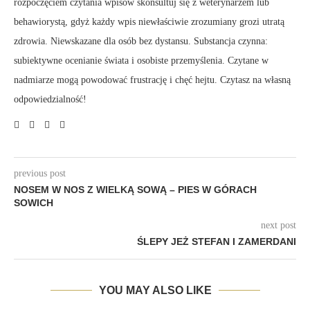
rozpoczęciem czytania wpisów skonsultuj się z weterynarzem lub
behawiorystą, gdyż każdy wpis niewłaściwie zrozumiany grozi utratą
zdrowia. Niewskazane dla osób bez dystansu. Substancja czynna:
subiektywne ocenianie świata i osobiste przemyślenia. Czytane w
nadmiarze mogą powodować frustrację i chęć hejtu. Czytasz na własną
odpowiedzialność!
previous post
NOSEM W NOS Z WIELKĄ SOWĄ – PIES W GÓRACH
SOWICH
next post
ŚLEPY JEŻ STEFAN I ZAMERDANI
YOU MAY ALSO LIKE