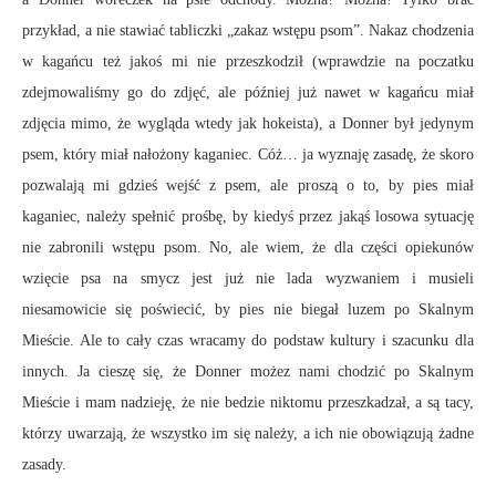
przykład, a nie stawiać tabliczki „zakaz wstępu psom”. Nakaz chodzenia
w kagańcu też jakoś mi nie przeszkodził (wprawdzie na poczatku
zdejmowaliśmy go do zdjęć, ale później już nawet w kagańcu miał
zdjęcia mimo, że wygląda wtedy jak hokeista), a Donner był jedynym
psem, który miał nałożony kaganiec. Cóż… ja wyznaję zasadę, że skoro
pozwalają mi gdzieś wejść z psem, ale proszą o to, by pies miał
kaganiec, należy spełnić prośbę, by kiedyś przez jakąś losowa sytuację
nie zabronili wstępu psom. No, ale wiem, że dla części opiekunów
wzięcie psa na smycz jest już nie lada wyzwaniem i musieli
niesamowicie się poświecić, by pies nie biegał luzem po Skalnym
Mieście. Ale to cały czas wracamy do podstaw kultury i szacunku dla
innych. Ja cieszę się, że Donner możez nami chodzić po Skalnym
Mieście i mam nadzieję, że nie bedzie niktomu przeszkadzał, a są tacy,
którzy uwarzają, że wszystko im się należy, a ich nie obowiązują żadne
zasady.