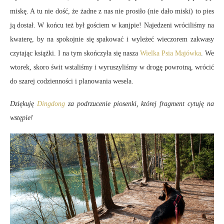
miskę. A tu nie dość, że żadne z nas nie prosiło (nie dało miski) to pies
ją dostał. W końcu też był gościem w kanjpie! Najedzeni wróciliśmy na
kwaterę, by na spokojnie się spakować i wyleżeć wieczorem zakwasy
czytając książki. I na tym skończyła się nasza
Wielka Psia Majówka
. We
wtorek, skoro świt wstaliśmy i wyruszyliśmy w drogę powrotną, wrócić
do szarej codzienności i planowania wesela.
Dziękuję
Dingdong
za podrzucenie piosenki, której fragment cytuję na
wstępie!