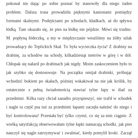
pokonał nie dając po sobie poznać by stanowiły dla niego żaden
problem. Dalsza trasa prowadziła pięknymi kanionami pomiędzy
formami skalnymi. Podejściami po schodach, kładkach, aż do spływu
łódką. Tam okazało się, że pies na łódkę nie pójdzie. Mówi się trudno.
M. popłyną łódeczką, a my w międzyczasie weszliśmy na żółty szlak
prowadzący do Teplickich Skał. To była wycieczka życia! Z drabiny na
drabinę, za schodów na schody, kilkadziesiąt metrów w górę i w dół.
Chłopak się nałaził po drabinach jak nigdy. Moim zaskoczeniem było to
jak szybko się dostosowuje. Na początku omijał drabinki, próbując
wchodzić bokiem po skałach, później wskakiwał na nie jak królik, by
ostatecznie z pełną świadomością stawiać tylne łapy w ślad za
przednimi. Kilka razy chciał zanadto przyspieszyć, nie trafił w schodek
i nagle ta część psa tuż za przednimi łapami zaczęła należeć do niego i
być kontrolowana! Przestała być tylko czymś, co się za nim ciągnie. Z
wielką satysfakcją obserwowałam tylne łapki namacają schodki, jak pies
nauczył się nagle zatrzymywać i zwalniać, kiedy pomylił kroki. Zaczął