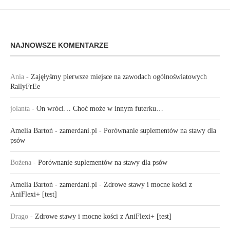
NAJNOWSZE KOMENTARZE
Ania
-
Zajęłyśmy pierwsze miejsce na zawodach ogólnoświatowych
RallyFrEe
jolanta
-
On wróci… Choć może w innym futerku…
Amelia Bartoń - zamerdani.pl
-
Porównanie suplementów na stawy dla
psów
Bożena
-
Porównanie suplementów na stawy dla psów
Amelia Bartoń - zamerdani.pl
-
Zdrowe stawy i mocne kości z
AniFlexi+ [test]
Drago
-
Zdrowe stawy i mocne kości z AniFlexi+ [test]