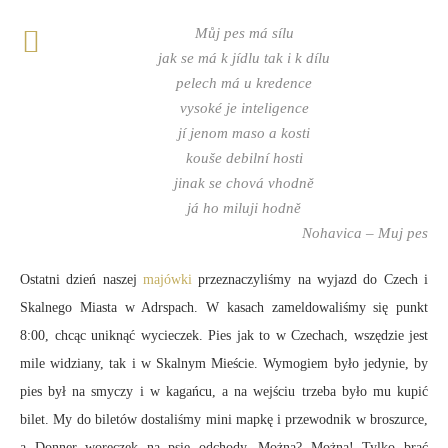
Můj pes má sílu
jak se má k jídlu tak i k dílu
pelech má u kredence
vysoké je inteligence
jí jenom maso a kosti
kouše debilní hosti
jinak se chová vhodně
já ho miluji hodně
Nohavica – Muj pes
Ostatni dzień naszej
majówki
przeznaczyliśmy na wyjazd do Czech i
Skalnego Miasta w Adrspach. W kasach zameldowaliśmy się punkt
8:00, chcąc uniknąć wycieczek. Pies jak to w Czechach, wszędzie jest
mile widziany, tak i w Skalnym Mieście. Wymogiem było jedynie, by
pies był na smyczy i w kagańcu, a na wejściu trzeba było mu kupić
bilet. My do biletów dostaliśmy mini mapkę i przewodnik w broszurce,
a Donner woreczek na psie odchody. Można? Można! Tylko brać