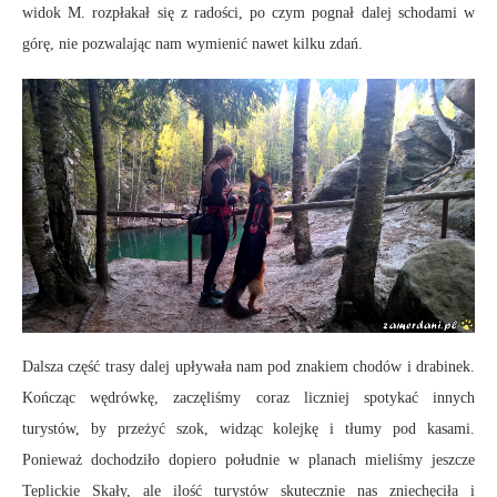
widok M. rozpłakał się z radości, po czym pognał dalej schodami w
górę, nie pozwalając nam wymienić nawet kilku zdań.
Dalsza część trasy dalej upływała nam pod znakiem chodów i drabinek.
Kończąc wędrówkę, zaczęliśmy coraz liczniej spotykać innych
turystów, by przeżyć szok, widząc kolejkę i tłumy pod kasami.
Ponieważ dochodziło dopiero południe w planach mieliśmy jeszcze
Teplickie Skały, ale ilość turystów skutecznie nas zniechęciła i