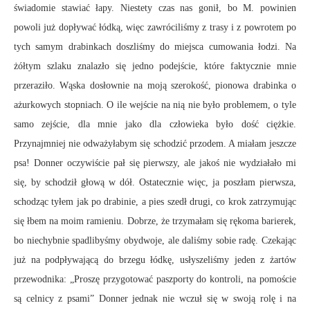
świadomie stawiać łapy. Niestety czas nas gonił, bo M. powinien
powoli już dopływać łódką, więc zawróciliśmy z trasy i z powrotem po
tych samym drabinkach doszliśmy do miejsca cumowania łodzi. Na
żółtym szlaku znalazło się jedno podejście, które faktycznie mnie
przeraziło. Wąska dosłownie na moją szerokość, pionowa drabinka o
ażurkowych stopniach. O ile wejście na nią nie było problemem, o tyle
samo zejście, dla mnie jako dla człowieka było dość ciężkie.
Przynajmniej nie odważyłabym się schodzić przodem. A miałam jeszcze
psa! Donner oczywiście pał się pierwszy, ale jakoś nie wydziałało mi
się, by schodził głową w dół. Ostatecznie więc, ja poszłam pierwsza,
schodząc tyłem jak po drabinie, a pies szedł drugi, co krok zatrzymując
się łbem na moim ramieniu. Dobrze, że trzymałam się rękoma barierek,
bo niechybnie spadlibyśmy obydwoje, ale daliśmy sobie radę. Czekając
już na podpływającą do brzegu łódkę, usłyszeliśmy jeden z żartów
przewodnika: „Proszę przygotować paszporty do kontroli, na pomoście
są celnicy z psami” Donner jednak nie wczuł się w swoją rolę i na