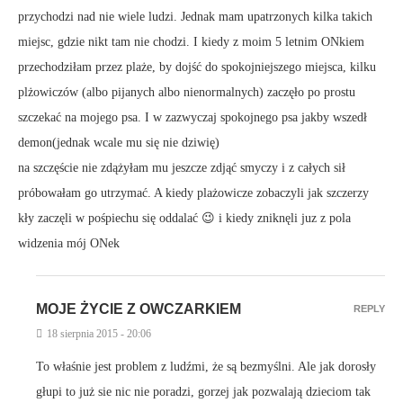
przychodzi nad nie wiele ludzi. Jednak mam upatrzonych kilka takich
miejsc, gdzie nikt tam nie chodzi. I kiedy z moim 5 letnim ONkiem
przechodziłam przez plaże, by dojść do spokojniejszego miejsca, kilku
plżowiczów (albo pijanych albo nienormalnych) zaczęło po prostu
szczekać na mojego psa. I w zazwyczaj spokojnego psa jakby wszedł
demon(jednak wcale mu się nie dziwię)
na szczęście nie zdążyłam mu jeszcze zdjąć smyczy i z całych sił
próbowałam go utrzymać. A kiedy plażowicze zobaczyli jak szczerzy
kły zaczęli w pośpiechu się oddalać 😉 i kiedy zniknęli juz z pola
widzenia mój ONek
MOJE ŻYCIE Z OWCZARKIEM
REPLY
18 sierpnia 2015 - 20:06
To właśnie jest problem z ludźmi, że są bezmyślni. Ale jak dorosły
głupi to już sie nic nie poradzi, gorzej jak pozwalają dzieciom tak