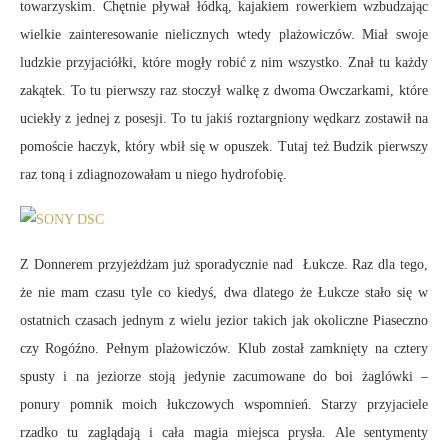
towarzyskim. Chętnie pływał łódką, kajakiem rowerkiem wzbudzając
wielkie zainteresowanie nielicznych wtedy plażowiczów. Miał swoje
ludzkie przyjaciółki, które mogły robić z nim wszystko. Znał tu każdy
zakątek. To tu pierwszy raz stoczył walkę z dwoma Owczarkami, które
uciekły z jednej z posesji. To tu jakiś roztargniony wędkarz zostawił na
pomoście haczyk, który wbił się w opuszek. Tutaj też Budzik pierwszy
raz toną i zdiagnozowałam u niego hydrofobię.
Z Donnerem przyjeżdżam już sporadycznie nad Łukcze. Raz dla tego,
że nie mam czasu tyle co kiedyś, dwa dlatego że Łukcze stało się w
ostatnich czasach jednym z wielu jezior takich jak okoliczne Piaseczno
czy Rogóźno. Pełnym plażowiczów. Klub został zamknięty na cztery
spusty i na jeziorze stoją jedynie zacumowane do boi żaglówki –
ponury pomnik moich łukczowych wspomnień. Starzy przyjaciele
rzadko tu zaglądają i cała magia miejsca prysła. Ale sentymenty