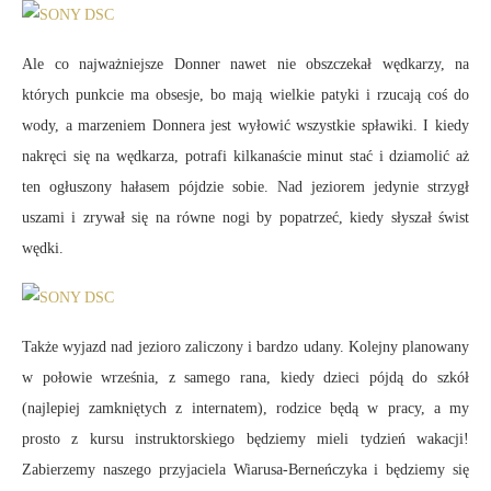
Ale co najważniejsze Donner nawet nie obszczekał wędkarzy, na
których punkcie ma obsesje, bo mają wielkie patyki i rzucają coś do
wody, a marzeniem Donnera jest wyłowić wszystkie spławiki. I kiedy
nakręci się na wędkarza, potrafi kilkanaście minut stać i dziamolić aż
ten ogłuszony hałasem pójdzie sobie. Nad jeziorem jedynie strzygł
uszami i zrywał się na równe nogi by popatrzeć, kiedy słyszał świst
wędki.
Także wyjazd nad jezioro zaliczony i bardzo udany. Kolejny planowany
w połowie września, z samego rana, kiedy dzieci pójdą do szkół
(najlepiej zamkniętych z internatem), rodzice będą w pracy, a my
prosto z kursu instruktorskiego będziemy mieli tydzień wakacji!
Zabierzemy naszego przyjaciela Wiarusa-Berneńczyka i będziemy się