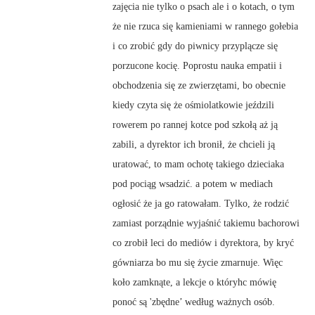
zajęcia nie tylko o psach ale i o kotach, o tym
że nie rzuca się kamieniami w rannego gołebia
i co zrobić gdy do piwnicy przyplącze się
porzucone kocię. Poprostu nauka empatii i
obchodzenia się ze zwierzętami, bo obecnie
kiedy czyta się że ośmiolatkowie jeździli
rowerem po rannej kotce pod szkołą aż ją
zabili, a dyrektor ich bronił, że chcieli ją
uratować, to mam ochotę takiego dzieciaka
pod pociąg wsadzić. a potem w mediach
ogłosić że ja go ratowałam. Tylko, że rodzić
zamiast porządnie wyjaśnić takiemu bachorowi
co zrobił leci do mediów i dyrektora, by kryć
gówniarza bo mu się życie zmarnuje. Więc
koło zamknąte, a lekcje o któryhc mówię
ponoć są 'zbędne’ według ważnych osób.