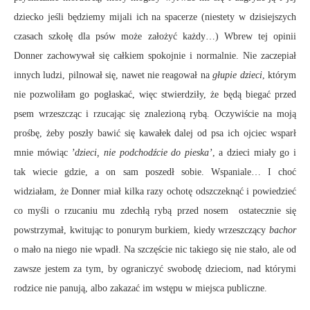
dziecko jeśli będziemy mijali ich na spacerze (niestety w dzisiejszych
czasach szkołę dla psów może założyć każdy…) Wbrew tej opinii
Donner zachowywał się całkiem spokojnie i normalnie. Nie zaczepiał
innych ludzi, pilnował się, nawet nie reagował na
głupie dzieci
, którym
nie pozwoliłam go pogłaskać, więc stwierdziły, że będą biegać przed
psem wrzeszcząc i rzucając się znalezioną rybą. Oczywiście na moją
prośbę, żeby poszły bawić się kawałek dalej od psa ich ojciec wsparł
mnie mówiąc
’dzieci, nie podchodźcie do pieska’
, a dzieci miały go i
tak wiecie gdzie, a on sam poszedł sobie. Wspaniale… I choć
widziałam, że Donner miał kilka razy ochotę odszczeknąć i powiedzieć
co myśli o rzucaniu mu zdechłą rybą przed nosem ostatecznie się
powstrzymał, kwitując to ponurym burkiem, kiedy wrzeszczący
bachor
o mało na niego nie wpadł. Na szczęście nic takiego się nie stało, ale od
zawsze jestem za tym, by ograniczyć swobodę dzieciom, nad którymi
rodzice nie panują, albo zakazać im wstępu w miejsca publiczne.