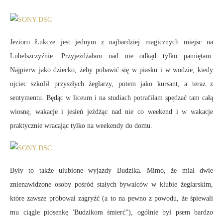
Jezioro Łukcze jest jednym z najbardziej magicznych miejsc na
Lubelszczyźnie. Przyjeżdżałam nad nie odkąd tylko pamiętam.
Najpierw jako dziecko, żeby pobawić się w piasku i w wodzie, kiedy
ojciec szkolił przyszłych żeglarzy, potem jako kursant, a teraz z
sentymentu. Będąc w liceum i na studiach potrafiłam spędzać tam całą
wiosnę, wakacje i jesień jeżdżąc nad nie co weekend i w wakacje
praktycznie wracając tylko na weekendy do domu.
Były to także ulubione wyjazdy Budzika. Mimo, że miał dwie
znienawidzone osoby pośród stałych bywalców w klubie żeglarskim,
które zawsze próbował zagryźć (a to na pewno z powodu, że śpiewali
mu ciągle piosenkę 'Budzikom śmierć”), ogólnie był psem bardzo