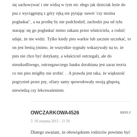
się zachowywać i nie widzą w tym nic złego jak dzieciak lezie do
psa z wyciągniętą z góry ręką nie pytając nawet 'czy można
pogłaskać’, a na prośbę by nie podchodził, zachodzi psa od tyłu
starając się go pogłaskać mimo zakazu przez właściciela, a rodzić
udaje, że nie widzi. Tylko kiedy pies warkie lub zacznie szczekać, to
on jest bestią (mimo, że wszystkie sygnały wskazywały na to, że
pies nie chce być dotykany, a właściciel ostrzegał), ale do
nieszkodliwego, ostrzegawczego hauku dorabiana jest zaraz teoria
co ten pies mógłby nie zrobić… A prawda jest taka, że większość
pogryzień przez psy, ofiary samy spowodowały swoją głupotą,
niewiedzą czy lekceważeniem.
OWCZARKOWA4526
REPLY
18 sierpnia 2015 - 21:50
Dlatego uważam, że obowiązkiem rodziców powinno być