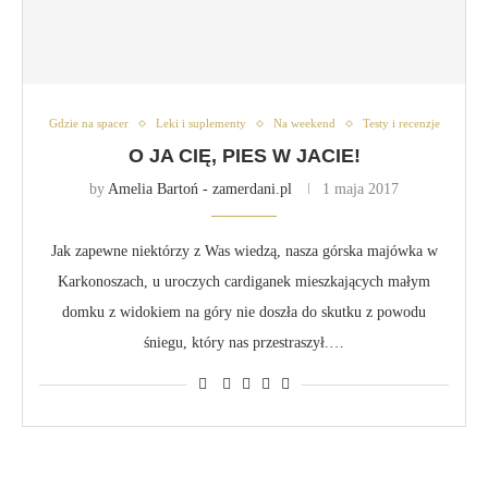
Gdzie na spacer
Leki i suplementy
Na weekend
Testy i recenzje
O JA CIĘ, PIES W JACIE!
by
Amelia Bartoń - zamerdani.pl
1 maja 2017
Jak zapewne niektórzy z Was wiedzą, nasza górska majówka w
Karkonoszach, u uroczych cardiganek mieszkających małym
domku z widokiem na góry nie doszła do skutku z powodu
śniegu, który nas przestraszył.…