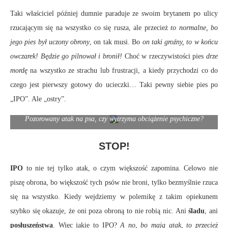
Taki właściciel później dumnie paraduje ze swoim brytanem po ulicy
rzucającym się na wszystko co się rusza, ale przecież
to normalne, bo
jego pies był uczony obrony
, on tak musi. Bo
on taki groźny, to w końcu
owczarek! Będzie go pilnował i bronił!
Choć w rzeczywistości pies
drze
mordę
na wszystko ze strachu lub frustracji, a kiedy przychodzi co do
czego jest pierwszy gotowy do ucieczki… Taki pewny siebie pies po
„IPO”. Ale „ostry”.
Pozorowany atak na psa, czy wytrzyma obciążenie psychiczne?
STOP!
IPO
to nie tej tylko atak, o czym większość zapomina. Celowo nie
piszę obrona, bo większość tych psów nie broni, tylko bezmyślnie rzuca
się na wszystko. Kiedy wejdziemy w polemikę z takim opiekunem
szybko się okazuje, że oni poza obroną to nie robią nic. Ani
śladu
, ani
posłuszeństwa
. Więc jakie to IPO?
A no, bo mają atak, to przecież