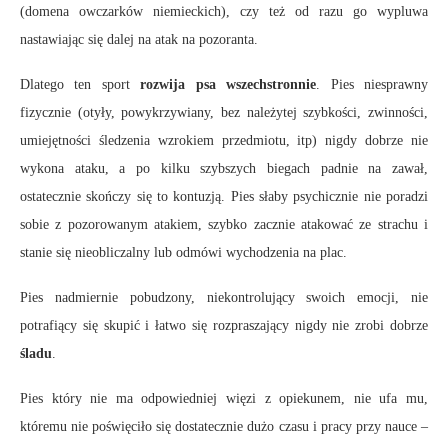
(domena owczarków niemieckich), czy też od razu go wypluwa
nastawiając się dalej na atak na pozoranta.
Dlatego ten sport
rozwija psa wszechstronnie
. Pies niesprawny
fizycznie (otyły, powykrzywiany, bez należytej szybkości, zwinności,
umiejętności śledzenia wzrokiem przedmiotu, itp) nigdy dobrze nie
wykona ataku, a po kilku szybszych biegach padnie na zawał,
ostatecznie skończy się to kontuzją. Pies słaby psychicznie nie poradzi
sobie z pozorowanym atakiem, szybko zacznie atakować ze strachu i
stanie się nieobliczalny lub odmówi wychodzenia na plac.
Pies nadmiernie pobudzony, niekontrolujący swoich emocji, nie
potrafiący się skupić i łatwo się rozpraszający nigdy nie zrobi dobrze
śladu
.
Pies który nie ma odpowiedniej więzi z opiekunem, nie ufa mu,
któremu nie poświęciło się dostatecznie dużo czasu i pracy przy nauce –