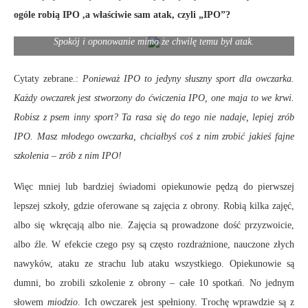
ogóle robią IPO ,a właściwie sam atak, czyli „IPO”?
Spokój i oponowanie mimo że chwilę temu był atak.
Cytaty zebrane.:
Ponieważ IPO to jedyny słuszny sport dla owczarka.
Każdy owczarek jest stworzony do ćwiczenia IPO, one maja to we krwi.
Robisz z psem inny sport? Ta rasa się do tego nie nadaje, lepiej zrób
IPO. Masz młodego owczarka, chciałbyś coś z nim zrobić jakieś fajne
szkolenia – zrób z nim IPO!
Więc mniej lub bardziej świadomi opiekunowie pędzą do pierwszej
lepszej szkoły, gdzie oferowane są zajęcia z obrony. Robią kilka zajęć,
albo się wkręcają albo nie. Zajęcia są prowadzone dość przyzwoicie,
albo źle. W efekcie czego psy są często rozdrażnione, nauczone złych
nawyków, ataku ze strachu lub ataku wszystkiego. Opiekunowie są
dumni, bo zrobili szkolenie z obrony – całe 10 spotkań. No jednym
słowem
miodzio
. Ich owczarek jest spełniony. Trochę wprawdzie są z