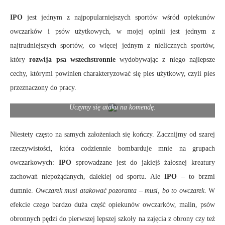
IPO
jest jednym z najpopularniejszych sportów wśród opiekunów
owczarków i psów użytkowych, w mojej opinii jest jednym z
najtrudniejszych sportów, co więcej jednym z nielicznych sportów,
który
rozwija psa wszechstronnie
wydobywając z niego najlepsze
cechy, którymi powinien charakteryzować się pies użytkowy, czyli pies
przeznaczony do pracy.
Uczymy się ataku na komendę.
Niestety często na samych założeniach się kończy. Zacznijmy od szarej
rzeczywistości, która codziennie bombarduje mnie na grupach
owczarkowych:
IPO
sprowadzane jest do jakiejś żałosnej kreatury
zachowań niepożądanych, dalekiej od sportu. Ale
IPO
– to brzmi
dumnie.
Owczarek musi atakować pozoranta
–
musi, bo to owczarek
. W
efekcie czego bardzo duża część opiekunów owczarków, malin, psów
obronnych pędzi do pierwszej lepszej szkoły na zajęcia z obrony czy też