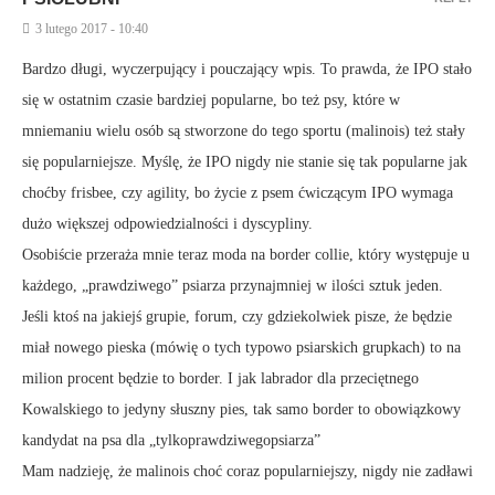
3 lutego 2017 - 10:40
Bardzo długi, wyczerpujący i pouczający wpis. To prawda, że IPO stało
się w ostatnim czasie bardziej popularne, bo też psy, które w
mniemaniu wielu osób są stworzone do tego sportu (malinois) też stały
się popularniejsze. Myślę, że IPO nigdy nie stanie się tak popularne jak
choćby frisbee, czy agility, bo życie z psem ćwiczącym IPO wymaga
dużo większej odpowiedzialności i dyscypliny.
Osobiście przeraża mnie teraz moda na border collie, który występuje u
każdego, „prawdziwego” psiarza przynajmniej w ilości sztuk jeden.
Jeśli ktoś na jakiejś grupie, forum, czy gdziekolwiek pisze, że będzie
miał nowego pieska (mówię o tych typowo psiarskich grupkach) to na
milion procent będzie to border. I jak labrador dla przeciętnego
Kowalskiego to jedyny słuszny pies, tak samo border to obowiązkowy
kandydat na psa dla „tylkoprawdziwegopsiarza”
Mam nadzieję, że malinois choć coraz popularniejszy, nigdy nie zadławi