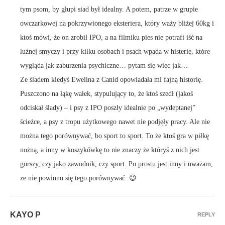
tym psom, by głupi siad był idealny. A potem, patrze w grupie
owczarkowej na pokrzywionego eksteriera, który waży bliżej 60kg i
ktoś mówi, że on zrobił IPO, a na filmiku pies nie potrafi iść na
luźnej smyczy i przy kilku osobach i psach wpada w histerię, które
wygląda jak zaburzenia psychiczne… pytam się więc jak…
Ze śladem kiedyś Ewelina z Canid opowiadała mi fajną historię.
Puszczono na łąkę wałek, stypulujący to, że ktoś szedł (jakoś
odciskał ślady) – i psy z IPO poszły idealnie po „wydeptanej”
ścieżce, a psy z tropu użytkowego nawet nie podjęły pracy. Ale nie
można tego porównywać, bo sport to sport. To że ktoś gra w piłkę
nożną, a inny w koszykówkę to nie znaczy że któryś z nich jest
gorszy, czy jako zawodnik, czy sport. Po prostu jest inny i uważam,
ze nie powinno się tego porównywać. 😉
KAYO P
REPLY