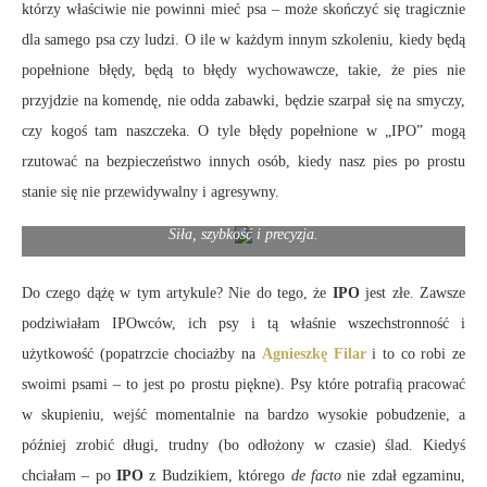
którzy właściwie nie powinni mieć psa – może skończyć się tragicznie
dla samego psa czy ludzi. O ile w każdym innym szkoleniu, kiedy będą
popełnione błędy, będą to błędy wychowawcze, takie, że pies nie
przyjdzie na komendę, nie odda zabawki, będzie szarpał się na smyczy,
czy kogoś tam naszczeka. O tyle błędy popełnione w „IPO” mogą
rzutować na bezpieczeństwo innych osób, kiedy nasz pies po prostu
stanie się nie przewidywalny i agresywny.
Siła, szybkość i precyzja.
Do czego dążę w tym artykule? Nie do tego, że
IPO
jest złe. Zawsze
podziwiałam IPOwców, ich psy i tą właśnie wszechstronność i
użytkowość (popatrzcie chociażby na
Agnieszkę Filar
i to co robi ze
swoimi psami – to jest po prostu piękne). Psy które potrafią pracować
w skupieniu, wejść momentalnie na bardzo wysokie pobudzenie, a
później zrobić długi, trudny (bo odłożony w czasie) ślad. Kiedyś
chciałam – po
IPO
z Budzikiem, którego
de facto
nie zdał egzaminu,