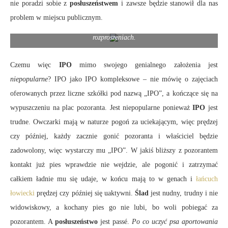
nie poradzi sobie z
posłuszeństwem
i zawsze będzie stanowił dla nas
problem w miejscu publicznym.
Nie wolno zaniedbywać treningu z posłuszeństwa i pracy w
rozproszeniach.
Czemu więc
IPO
mimo swojego genialnego założenia jest
niepopularne
? IPO jako IPO kompleksowe – nie mówię o zajęciach
oferowanych przez liczne szkółki pod nazwą „IPO”, a kończące się na
wypuszczeniu na plac pozoranta. Jest niepopularne ponieważ
IPO
jest
trudne. Owczarki mają w naturze pogoń za uciekającym, więc prędzej
czy później, każdy zacznie gonić pozoranta i właściciel będzie
zadowolony, więc wystarczy mu „IPO”. W jakiś bliższy z pozorantem
kontakt już pies wprawdzie nie wejdzie, ale pogonić i zatrzymać
całkiem ładnie mu się udaje, w końcu mają to w genach i
łańcuch
łowiecki
prędzej czy później się uaktywni.
Ślad
jest nudny, trudny i nie
widowiskowy, a kochany pies go nie lubi, bo woli pobiegać za
pozorantem. A
posłuszeństwo
jest passé.
Po co uczyć psa aportowania