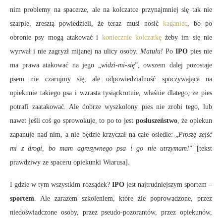
nim problemy na spacerze, ale na kolczatce przynajmniej się tak nie
szarpie, zresztą powiedzieli, że teraz musi nosić
kaganiec
, bo po
obronie psy mogą atakować i
koniecznie kolczatkę
żeby im się nie
wyrwał i nie zagryzł mijanej na ulicy osoby.
Matulu!
Po
IPO
pies nie
ma prawa atakować na jego „
widzi-mi-się
”, owszem dalej pozostaje
psem nie czarujmy się, ale odpowiedzialność spoczywająca na
opiekunie takiego psa i wzrasta tysiąckrotnie, właśnie dlatego, że pies
potrafi zaatakować. Ale dobrze wyszkolony pies nie zrobi tego, lub
nawet jeśli coś go sprowokuje, to po to jest
posłuszeństwo
, że opiekun
zapanuje nad nim, a nie będzie krzyczał na całe osiedle: „
Proszę zejść
mi z drogi, bo mam agresywnego psa i go nie utrzymam!
” [tekst
prawdziwy ze spaceru opiekunki Wiarusa].
I gdzie w tym wszystkim rozsądek?
IPO
jest najtrudniejszym sportem –
sportem
. Ale zarazem szkoleniem, które źle poprowadzone, przez
niedoświadczone osoby, przez pseudo-pozorantów, przez opiekunów,