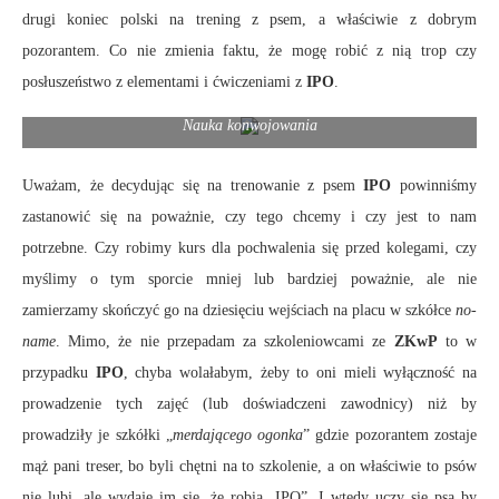
drugi koniec polski na trening z psem, a właściwie z dobrym
pozorantem. Co nie zmienia faktu, że mogę robić z nią trop czy
posłuszeństwo z elementami i ćwiczeniami z
IPO
.
Nauka konwojowania
Uważam, że decydując się na trenowanie z psem
IPO
powinniśmy
zastanowić się na poważnie, czy tego chcemy i czy jest to nam
potrzebne. Czy robimy kurs dla pochwalenia się przed kolegami, czy
myślimy o tym sporcie mniej lub bardziej poważnie, ale nie
zamierzamy skończyć go na dziesięciu wejściach na placu w szkółce
no-
name
. Mimo, że nie przepadam za szkoleniowcami ze
ZKwP
to w
przypadku
IPO
, chyba wolałabym, żeby to oni mieli wyłączność na
prowadzenie tych zajęć (lub doświadczeni zawodnicy) niż by
prowadziły je szkółki „
merdającego ogonka
” gdzie pozorantem zostaje
mąż pani treser, bo byli chętni na to szkolenie, a on właściwie to psów
nie lubi, ale wydaje im się, że robią „IPO”. I wtedy uczy się psa by