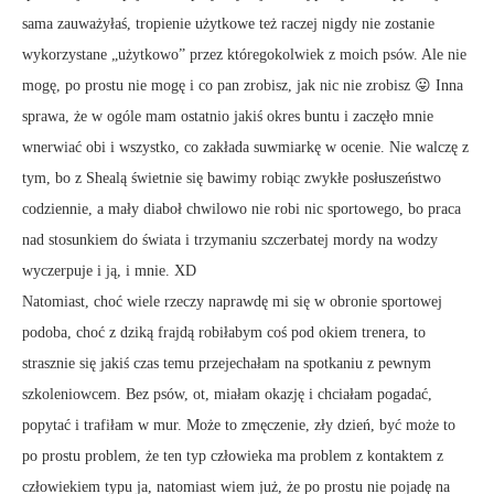
sama zauważyłaś, tropienie użytkowe też raczej nigdy nie zostanie
wykorzystane „użytkowo” przez któregokolwiek z moich psów. Ale nie
mogę, po prostu nie mogę i co pan zrobisz, jak nic nie zrobisz 😛 Inna
sprawa, że w ogóle mam ostatnio jakiś okres buntu i zaczęło mnie
wnerwiać obi i wszystko, co zakłada suwmiarkę w ocenie. Nie walczę z
tym, bo z Shealą świetnie się bawimy robiąc zwykłe posłuszeństwo
codziennie, a mały diaboł chwilowo nie robi nic sportowego, bo praca
nad stosunkiem do świata i trzymaniu szczerbatej mordy na wodzy
wyczerpuje i ją, i mnie. XD
Natomiast, choć wiele rzeczy naprawdę mi się w obronie sportowej
podoba, choć z dziką frajdą robiłabym coś pod okiem trenera, to
strasznie się jakiś czas temu przejechałam na spotkaniu z pewnym
szkoleniowcem. Bez psów, ot, miałam okazję i chciałam pogadać,
popytać i trafiłam w mur. Może to zmęczenie, zły dzień, być może to
po prostu problem, że ten typ człowieka ma problem z kontaktem z
człowiekiem typu ja, natomiast wiem już, że po prostu nie pojadę na