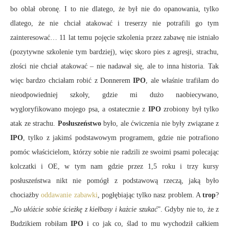
bo oblał obronę. I to nie dlatego, że był nie do opanowania, tylko
dlatego, że nie chciał atakować i treserzy nie potrafili go tym
zainteresować… 11 lat temu pojęcie szkolenia przez zabawę nie istniało
(pozytywne szkolenie tym bardziej), więc skoro pies z agresji, strachu,
złości nie chciał atakować – nie nadawał się, ale to inna historia. Tak
więc bardzo chciałam robić z Donnerem
IPO
, ale właśnie trafiłam do
nieodpowiedniej szkoły, gdzie mi dużo naobiecywano,
wygloryfikowano mojego psa, a ostatecznie z
IPO
zrobiony był tylko
atak ze strachu.
Posłuszeństwo
było, ale ćwiczenia nie były związane z
IPO
, tylko z jakimś podstawowym programem, gdzie nie potrafiono
pomóc właścicielom, którzy sobie nie radzili ze swoimi psami polecając
kolczatki i OE, w tym nam gdzie przez 1,5 roku i trzy kursy
posłuszeństwa nikt nie pomógł z podstawową rzeczą, jaką było
chociażby
oddawanie zabawki
, pogłębiając tylko nasz problem. A
trop
?
„
No ułóżcie sobie ścieżkę z kiełbasy i każcie szukać
”. Gdyby nie to, że z
Budzikiem robiłam
IPO
i co jak co, ślad to mu wychodził całkiem