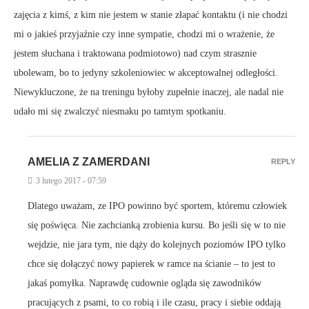
zajęcia z kimś, z kim nie jestem w stanie złapać kontaktu (i nie chodzi
mi o jakieś przyjaźnie czy inne sympatie, chodzi mi o wrażenie, że
jestem słuchana i traktowana podmiotowo) nad czym strasznie
ubolewam, bo to jedyny szkoleniowiec w akceptowalnej odległości.
Niewykluczone, że na treningu byłoby zupełnie inaczej, ale nadal nie
udało mi się zwalczyć niesmaku po tamtym spotkaniu.
AMELIA Z ZAMERDANI
REPLY
3 lutego 2017 - 07:59
Dlatego uważam, ze IPO powinno być sportem, któremu człowiek
się poświęca. Nie zachcianką zrobienia kursu. Bo jeśli się w to nie
wejdzie, nie jara tym, nie dąży do kolejnych poziomów IPO tylko
chce się dołączyć nowy papierek w ramce na ścianie – to jest to
jakaś pomyłka. Naprawdę cudownie ogląda się zawodników
pracujących z psami, to co robią i ile czasu, pracy i siebie oddają