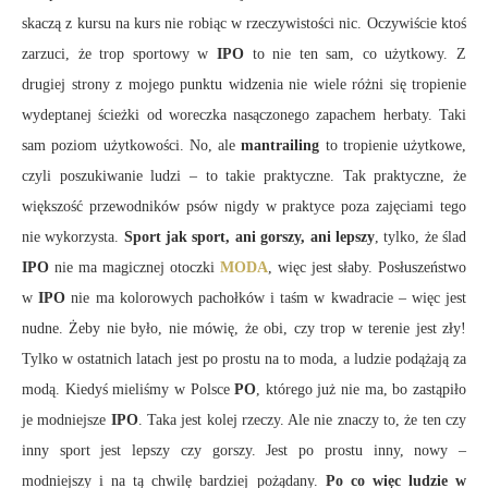
skaczą z kursu na kurs nie robiąc w rzeczywistości nic. Oczywiście ktoś
zarzuci, że trop sportowy w
IPO
to nie ten sam, co użytkowy. Z
drugiej strony z mojego punktu widzenia nie wiele różni się tropienie
wydeptanej ścieżki od woreczka nasączonego zapachem herbaty. Taki
sam poziom użytkowości. No, ale
mantrailing
to tropienie użytkowe,
czyli poszukiwanie ludzi – to takie praktyczne. Tak praktyczne, że
większość przewodników psów nigdy w praktyce poza zajęciami tego
nie wykorzysta.
Sport jak sport, ani gorszy, ani lepszy
, tylko, że ślad
IPO
nie ma magicznej otoczki
MODA
, więc jest słaby. Posłuszeństwo
w
IPO
nie ma kolorowych pachołków i taśm w kwadracie – więc jest
nudne. Żeby nie było, nie mówię, że obi, czy trop w terenie jest zły!
Tylko w ostatnich latach jest po prostu na to moda, a ludzie podążają za
modą. Kiedyś mieliśmy w Polsce
PO
, którego już nie ma, bo zastąpiło
je modniejsze
IPO
. Taka jest kolej rzeczy. Ale nie znaczy to, że ten czy
inny sport jest lepszy czy gorszy. Jest po prostu inny, nowy –
modniejszy i na tą chwilę bardziej pożądany.
Po co więc ludzie w