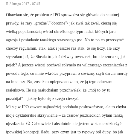
3 lutego 2017 - 07:45
Obawiam się, że problem z IPO sprowadza się głównie do smutnej
prawdy, że rasy „groźne”/”obronne”/ jak zwał tak zwał, cieszą się
wielką popularnością wśród określonego typu ludzi, których jara
agresja i posiadanie taaakiego strasssnego psa. No to po co przeczytać
choćby regulamin, atak, atak i jeszcze raz atak, to się liczy. Ile razy
słyszałam już, że Sheala to jakiś dziwny owczarek, bo nie rzuca się jak
pojeb? A jeszcze więcej pochwał spłynęło na wilczastego szczeniaczka z
powodu tego, co mnie wkrótce przyprawi o siwiznę, czyli darcia mordy
na inne psy. Ba, zostałam opieprzona za to, że ją tego oduczam –
szaleństwo. Ile się nasłuchałam przechwałek, że „mój to by tu
pozabijał” – jakby było się z czego cieszyć.
Mi się w IPO zawsze najbardziej podobało posłuszeństwo, ale to chyba
moje dyktatorskie skrzywienie – za czasów jeździeckich byłam fanką
ujeżdżenia. 😛 Całkowicie i absolutnie nie jestem w stanie zdzierżyć
ipowskiej koncepcji śladu, przy czym jest to typowy ból dupy, bo jak