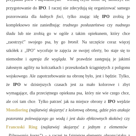
przygotowanie do
IPO
. I raczej nie zdecydują się organizować samego
pozorowania dla
ładnych foci
, tylko znając idę
IPO
zrobią je
kompleksowo nie zaniedbując
trudnego posłuszeństwa
czy
nudnego
śladu
lub nie zrobią go w ogóle z takim opiekunem, który chce
„zaostrzyć” swojego psa, by go
bronił
. Na szczęście coraz więcej
szkółek z „IPO” wycofuje te zajęcia ze swojej oferty, bo staje się to
niemodne i
agresja źle wygląda
. W prawdzie zastępują je jakimś
żałosnym agility na kolczatkach i przeszkodach ściągniętych z poligonu
wojskowego. Ale zapotrzebowanie na obronę było, jest i będzie. Tylko,
że
IPO
w dzisiejszych czasach jest za mało kolorowe i zbyt
wymagające, dla przeciętnego opiekuna psa, który nie wie czego chce,
ale coś tam chce. Tylko patrzeć jak na miejsce obrony z
IPO
wejdzie
Mondioring
(najłatwiej skojarzyć z kolorową obroną, gdzie pies atakuje
pozoranta polewającego go wodą i jest dużo efektownych skoków)
czy
Francuski Ring
(
najłatwiej skojarzyć z jednym z elementów
„Pilnowania kosza”
) – a raczej te fajniejsze elementy obrony/ataku z