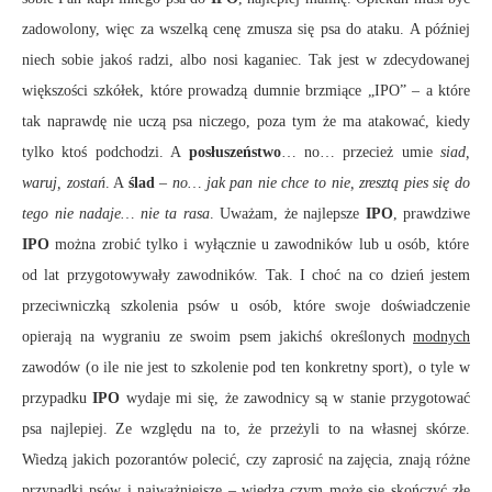
zadowolony, więc za wszelką cenę zmusza się psa do ataku. A później
niech sobie jakoś radzi, albo nosi kaganiec. Tak jest w zdecydowanej
większości szkółek, które prowadzą dumnie brzmiące „IPO” – a które
tak naprawdę nie uczą psa niczego, poza tym że ma atakować, kiedy
tylko ktoś podchodzi. A
posłuszeństwo
… no… przecież umie
siad,
waruj, zostań
. A
ślad
–
no… jak pan nie chce to nie, zresztą pies się do
tego nie nadaje… nie ta rasa
. Uważam, że najlepsze
IPO
, prawdziwe
IPO
można zrobić tylko i wyłącznie u zawodników lub u osób, które
od lat przygotowywały zawodników. Tak. I choć na co dzień jestem
przeciwniczką szkolenia psów u osób, które swoje doświadczenie
opierają na wygraniu ze swoim psem jakichś określonych
modnych
zawodów (o ile nie jest to szkolenie pod ten konkretny sport), o tyle w
przypadku
IPO
wydaje mi się, że zawodnicy są w stanie przygotować
psa najlepiej. Ze względu na to, że przeżyli to na własnej skórze.
Wiedzą jakich pozorantów polecić, czy zaprosić na zajęcia, znają różne
przypadki psów i najważniejsze – wiedzą czym może się skończyć złe