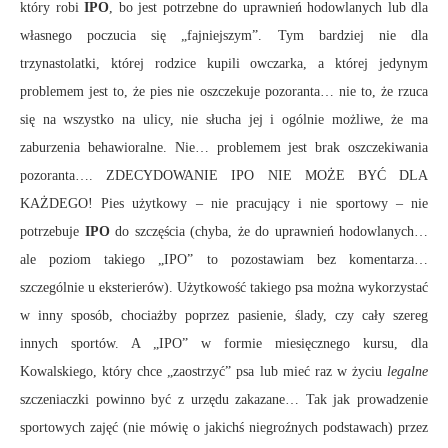
który robi
IPO
, bo jest potrzebne do uprawnień hodowlanych lub dla
własnego poczucia się „fajniejszym”. Tym bardziej nie dla
trzynastolatki, której rodzice kupili owczarka, a której jedynym
problemem jest to, że pies nie oszczekuje pozoranta… nie to, że rzuca
się na wszystko na ulicy, nie słucha jej i ogólnie możliwe, że ma
zaburzenia behawioralne. Nie… problemem jest brak oszczekiwania
pozoranta…. ZDECYDOWANIE IPO NIE MOŻE BYĆ DLA
KAŻDEGO! Pies użytkowy – nie pracujący i nie sportowy – nie
potrzebuje
IPO
do szczęścia (chyba, że do uprawnień hodowlanych…
ale poziom takiego „IPO” to pozostawiam bez komentarza…
szczególnie u eksterierów). Użytkowość takiego psa można wykorzystać
w inny sposób, chociażby poprzez pasienie, ślady, czy cały szereg
innych sportów. A „IPO” w formie miesięcznego kursu, dla
Kowalskiego, który chce „zaostrzyć” psa lub mieć raz w życiu
legalne
szczeniaczki powinno być z urzędu zakazane… Tak jak prowadzenie
sportowych zajęć (nie mówię o jakichś niegroźnych podstawach) przez