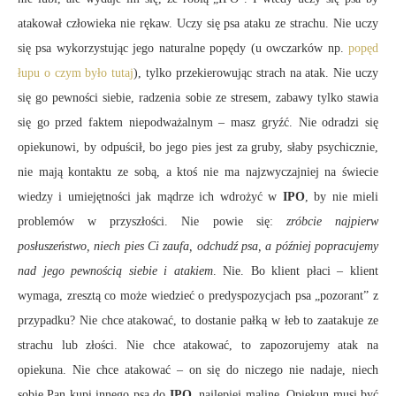
atakował człowieka nie rękaw. Uczy się psa ataku ze strachu. Nie uczy
się psa wykorzystując jego naturalne popędy (u owczarków np.
popęd
łupu o czym było tutaj
), tylko przekierowując strach na atak. Nie uczy
się go pewności siebie, radzenia sobie ze stresem, zabawy tylko stawia
się go przed faktem niepodważalnym – masz gryźć. Nie odradzi się
opiekunowi, by odpuścił, bo jego pies jest za gruby, słaby psychicznie,
nie mają kontaktu ze sobą, a ktoś nie ma najzwyczajniej na świecie
wiedzy i umiejętności jak mądrze ich wdrożyć w
IPO
, by nie mieli
problemów w przyszłości. Nie powie się:
zróbcie najpierw
posłuszeństwo, niech pies Ci zaufa, odchudź psa, a później popracujemy
nad jego pewnością siebie i atakiem
. Nie. Bo klient płaci – klient
wymaga, zresztą co może wiedzieć o predyspozycjach psa „pozorant” z
przypadku? Nie chce atakować, to dostanie pałką w łeb to zaatakuje ze
strachu lub złości. Nie chce atakować, to zapozorujemy atak na
opiekuna. Nie chce atakować – on się do niczego nie nadaje, niech
sobie Pan kupi innego psa do
IPO
, najlepiej malinę. Opiekun musi być