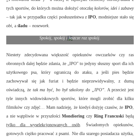
tych sportów, do których można dołożyć otoczkę
kolorów, idei i zabawy
– tak jak w przypadku części posłuszeństwa z
IPO
, modniejsze stało się
obi
, a
śladu
–
nosework
.
Spokój, spokój i jeszcze raz spokój.
Niestety zdecydowana większość opiekunów owczarków czy ras
obronnych dalej będzie zdania, że „IPO” to jedyny słuszny sport dla ich
użytkowego psa, który ograniczą do ataku, a jeśli pies będzie
zachowywał się jak furiat i będzie nieprzewidywalny, z dumą
oświadczą, że
tak ma być, bo był szkolony do „IPO”
. A przecież jest
tyle innych widowiskowych sportów, które mogli zrobić dla kilku
filmików czy zdjęć… Mam nadzieję, że kiedyś dożyję czasów, że
IPO
,
a nie wątpliwie w przyszłości
Mondioring
czy
Ring Francuski
będą
tylko dla wyselekcjonowanych osób
. Świadomych opiekunów,
gotowych ciężko pracować z psami. Nie dla szarego posiadacza użytka,