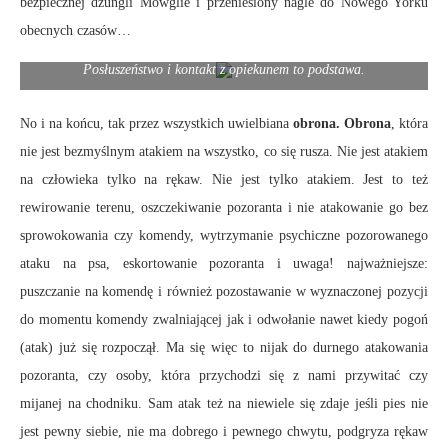
bezpiecznej dżungli Mowglie i przeniesiony nagle do Nowego Yorku
obecnych czasów…
Posłuszeństwo i kontakt z opiekunem to podstawa.
No i na końcu, tak przez wszystkich uwielbiana
obrona. Obrona
, która
nie jest bezmyślnym atakiem na wszystko, co się rusza. Nie jest atakiem
na człowieka tylko na rękaw. Nie jest tylko atakiem. Jest to też
rewirowanie terenu, oszczekiwanie pozoranta i nie atakowanie go bez
sprowokowania czy komendy, wytrzymanie psychiczne pozorowanego
ataku na psa, eskortowanie pozoranta i uwaga! najważniejsze:
puszczanie na komendę i również pozostawanie w wyznaczonej pozycji
do momentu komendy zwalniającej jak i odwołanie nawet kiedy pogoń
(atak) już się rozpoczął. Ma się więc to nijak do durnego atakowania
pozoranta, czy osoby, która przychodzi się z nami przywitać czy
mijanej na chodniku. Sam atak też na niewiele się zdaje jeśli pies nie
jest pewny siebie, nie ma dobrego i pewnego chwytu, podgryza rękaw