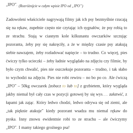
„IPO”.
(Rozróżnijcie w całym wpisie IPO od „IPO”)
Zadowoleni właściciele nagrywają filmy jak ich psy bezmyślnie rzucają
się na rękaw, zupełnie często nie czytając ich sygnałów, że psy robią to
ze strachu. Stają w ciasnym kole kilkunastu owczarków szczując
pozoranta, żeby psy się nakręciły, a że w między czasie psy atakują
siebie nawzajem, żeby rozładować napięcie – to trudno. Co więcej, pies
ćwiczy tylko ucieczki – żeby ładnie wyglądało na zdjęciu czy filmie, by
było czym chwalić, pies nie oszczekuje pozoranta – trudno, i tak słabo
to wychodzi na zdjęciu. Pies nie robi rewiru – no bo po co. Ale ćwiczą
„IPO” – 50kg owczarek
[zobacz
to
lub
to
]
z grzbietem, który wygląda
jakby niemal był cały czas w pozycji gotowej by się wys….
załatwić
, z
łapami jak zając. Który ledwo chodzi, ledwo odrywa się od ziemi, ale
„tak pięknie atakuje” kiedy pozorant wsadza mu niemal rękaw do
pyska. Inny znowu ewidentnie robi to ze strachu – ale ćwiczymy
„IPO”. I mamy takiego groźnego psa!