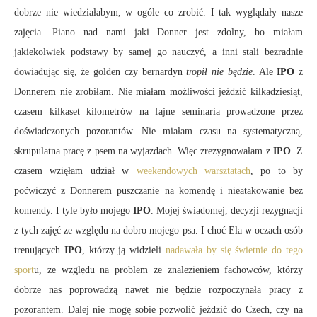
dobrze nie wiedziałabym, w ogóle co zrobić. I tak wyglądały nasze
zajęcia. Piano nad nami jaki Donner jest zdolny, bo miałam
jakiekolwiek podstawy by samej go nauczyć, a inni stali bezradnie
dowiadując się, że golden czy bernardyn
tropił nie będzie
. Ale
IPO
z
Donnerem nie zrobiłam. Nie miałam możliwości jeździć kilkadziesiąt,
czasem kilkaset kilometrów na fajne seminaria prowadzone przez
doświadczonych pozorantów. Nie miałam czasu na systematyczną,
skrupulatna pracę z psem na wyjazdach. Więc zrezygnowałam z
IPO
. Z
czasem wzięłam udział w
weekendowych warsztatach
, po to by
poćwiczyć z Donnerem puszczanie na komendę i nieatakowanie bez
komendy. I tyle było mojego
IPO
. Mojej świadomej, decyzji rezygnacji
z tych zajęć ze względu na dobro mojego psa. I choć Ela w oczach osób
trenujących
IPO
, którzy ją widzieli
nadawała by się świetnie do tego
sport
u, ze względu na problem ze znalezieniem fachowców, którzy
dobrze nas poprowadzą nawet nie będzie rozpoczynała pracy z
pozorantem. Dalej nie mogę sobie pozwolić jeździć do Czech, czy na