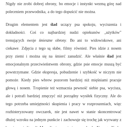
Nigdy nie zrobi dobrej obrony, bo emocje i instynkt wezmą górę nad
poleceniem przewodnika, a do tego dopuścić nie można.
Drugim elementem jest
ślad
uczący psa spokoju, wyciszenia i
dokładności. Coś co najbardziej nudzi opiekunów „użytków”
trenujących swoje
śmieszne obrony
. Bo ani to widowiskowe, ani
ciekawe. Zdjęcia z tego są słabe, filmy również. Pies idzie z nosem
przy ziemi i można się na śmierć zanudzić. Ale właśnie
ślad
jest
emocjonalnym przeciwieństwem obrony, gdzie psie emocje muszą być
powstrzymane. Gdzie ekspresja, pobudzenie i szybkość w niczym nie
pomoże. Kiedy pies wbrew pozorom bardziej niż mięśniami pracuje
głową i nosem. Tropienie też wzmacnia pewność siebie psa, wycisza,
ale i potrafi bardziej zmęczyć niż porządny wysiłek fizyczny. Ale do
tego potrzeba umiejętności skupienia i pracy w rozproszeniach, więc
rozhisteryzowany owczarek, nie jest nawet w stanie skoncentrować
dłużej wzroku na jednym punkcie i zachowuje się trochę jak wyrwany z