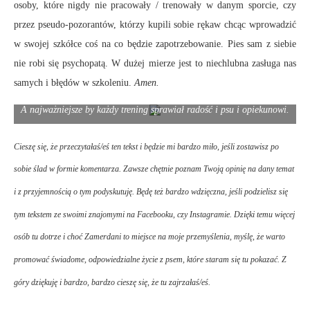
osoby, które nigdy nie pracowały / trenowały w danym sporcie, czy
przez pseudo-pozorantów, którzy kupili sobie rękaw chcąc wprowadzić
w swojej szkółce coś na co będzie zapotrzebowanie. Pies sam z siebie
nie robi się psychopatą. W dużej mierze jest to niechlubna zasługa nas
samych i błędów w szkoleniu.
Amen.
A najważniejsze by każdy trening sprawiał radość i psu i opiekunowi.
Cieszę się, że przeczytałaś/eś ten tekst i będzie mi bardzo miło, jeśli zostawisz po
sobie ślad w formie komentarza. Zawsze chętnie poznam Twoją opinię na dany temat
i z przyjemnością o tym podyskutuję. Będę też bardzo wdzięczna, jeśli podzielisz się
tym tekstem ze swoimi znajomymi na Facebooku, czy Instagramie. Dzięki temu więcej
osób tu dotrze i choć
Zamerdani
to miejsce na moje przemyślenia, myślę, że warto
promować świadome, odpowiedzialne życie z psem, które staram się tu pokazać. Z
góry dziękuję i bardzo, bardzo cieszę się, że tu zajrzałaś/eś.