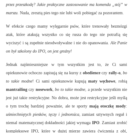
przez przeszkodę? Jakie praktyczne zastosowanie ma komenda „stój” w
marszu.
Nuda, zresztą pies tego nie lubi woli pobiegać za pozorantem.
W efekcie czego mamy wylęgarnie psów, które trenowały bezmózgi
atak, które atakują wszystko co się rusza do tego nie potrafią się
wyciszyć i są zupełnie nieodwoływalne i nie do opanowania.
Ale Panie
on był szkolony do IPO, on jest groźny!
Jednak najśmieszniejsze w tym wszystkim jest to, że Ci sami
opiekunowie ochoczo zapisują się na kursy z
obedience
czy
rally-o
,
bo
to takie modne
! Ci sami opiekunowie kupują
maty węchowe
, robią
mantrailing
czy
nosework
,
bo to takie modne
, a przede wszystkim nie
jest już takie restrykcyjne. No dobra, może jest restrykcyjne jeśli myślą
o tym trochę bardziej poważnie, ale te sporty
mają otoczkę
mody
:
uśmiechniętych piesków, tęczy i jednorożca
, zamiast sztywnych reguł i
niemal matematycznej dokładności jakiej wymaga
IPO
. Zamiast zrobić
kompleksowe IPO, które w dużej mierze zawiera ćwiczenia z
obi
,