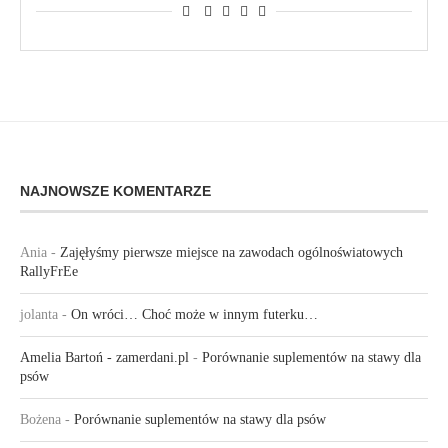
NAJNOWSZE KOMENTARZE
Ania
-
Zajęłyśmy pierwsze miejsce na zawodach ogólnoświatowych
RallyFrEe
jolanta
-
On wróci… Choć może w innym futerku…
Amelia Bartoń - zamerdani.pl
-
Porównanie suplementów na stawy dla
psów
Bożena
-
Porównanie suplementów na stawy dla psów