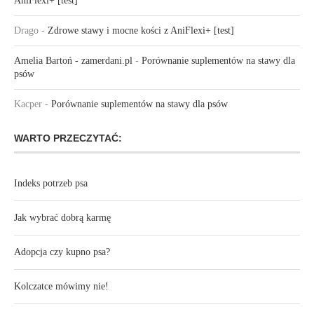
AniFlexi+ [test]
Drago
-
Zdrowe stawy i mocne kości z AniFlexi+ [test]
Amelia Bartoń - zamerdani.pl
-
Porównanie suplementów na stawy dla
psów
Kacper
-
Porównanie suplementów na stawy dla psów
WARTO PRZECZYTAĆ:
Indeks potrzeb psa
Jak wybrać dobrą karmę
Adopcja czy kupno psa?
Kolczatce mówimy nie!