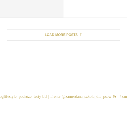
LOAD MORE POSTS
oglifestyle, podróże, testy
🐕‍🦺 | Trener @zamerdana_szkola_dla_psow
🦮 | #zam