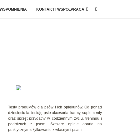
 WSPOMNIENIA
KONTAKT I WSPÓŁPRACA
Testy produktów dla psów i ich opiekunów. Od ponad
dziesięciu lat testuję psie akcesoria, karmy, suplementy
oraz sprzęt przydatny w codziennym życiu, treningu i
podróżach z psem. Szczere opinie oparte na
praktycznym użytkowaniu z własnymi psami.