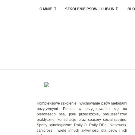
O MNIE
SZKOLENIE PSÓW – LUBLIN
BLO
Kompleksowe szkolenie i wychowanie psów metodami
pozytywnymi. Pomoc w przygotowaniu się na
pierwszego psa, psie przedszkole, posłuszeństwo
praktyczne, konsultacje oraz spacery socjalizacyjne.
Sporty kynologiczne: Rally-O, Rally-FrEe, Nosework,
canicross i wiele innych aktywności dla psów i ich