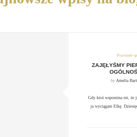
Pozostałe s
ZAJĘŁYŚMY PIE
OGÓLNOŚ
by
Amelia Bart
Gdy ktoś wspomina mi, że je
ja wyciągam Elkę. Dziesię