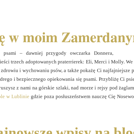
ę w moim Zamerdanym
 z psami – dawniej przygody owczarka Donnera,
ci trzech adoptowanych praterrierek: Eli, Merci i Molly. We
 zdrowiu i wychowaniu psów, a także pokażę Ci najfajniejsze 
ego i bezpiecznego opiekowania się psami. Przybliżę Ci psie
uszysz z nami na górskie szlaki, nad morze i rejsy pod żaglam
le w Lublinie
gdzie poza posłuszeństwem nauczę Cię Nosework
jnowsze wpisy na bl