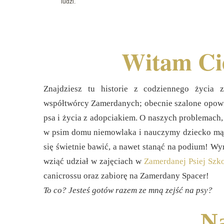
ludzi.
Witam Ci
Znajdziesz tu historie z codziennego życia
współtwórcy Zamerdanych; obecnie szalone opowieś
psa i życia z adopciakiem. O naszych problemach,
w psim domu niemowlaka i nauczymy dziecko mądr
się świetnie bawić, a nawet stanąć na podium! Wyr
wziąć udział w zajęciach w
Zamerdanej Psiej Szko
canicrossu oraz zabiorę na Zamerdany Spacer!
To co? Jesteś gotów razem ze mną zejść na psy?
Na