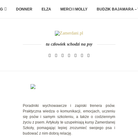
G
DONNER
ELZA
MERCI I MOLLY
BUDZIK BAJAMARA –
tu człowiek schodzi na psy
Poradniki wychowawcze i zapiski trenera psów.
Praktyczna wiedza o komunikacji, emocjach, uczeniu
się psów i samym szkoleniu, a także o codziennym
życiu z psem. Artykuły te uzupełniają kursy Zamerdanej
Szkoły, pomagając lepiej zrozumieć swojego psa i
budować z nim dobrą relację.