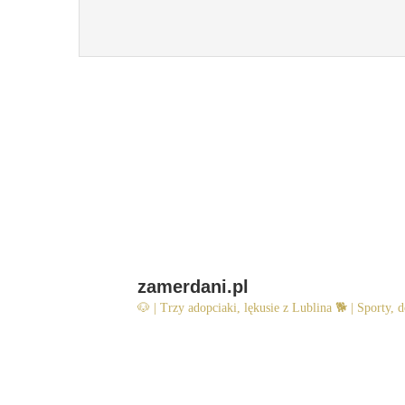
zamerdani.pl
🐶 | Trzy adopciaki, lękusie z Lublina
🐕 | Sporty, d