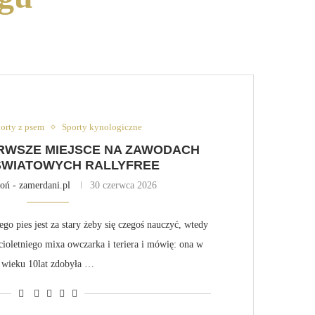
porty z psem
Sporty kynologiczne
RWSZE MIEJSCE NA ZAWODACH
WIATOWYCH RALLYFREE
oń - zamerdani.pl
30 czerwca 2026
go pies jest za stary żeby się czegoś nauczyć, wtedy
cioletniego mixa owczarka i teriera i mówię: ona w
wieku 10lat zdobyła …