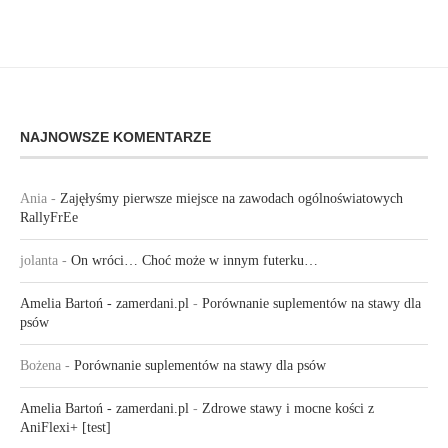
NAJNOWSZE KOMENTARZE
Ania
-
Zajęłyśmy pierwsze miejsce na zawodach ogólnoświatowych
RallyFrEe
jolanta
-
On wróci… Choć może w innym futerku…
Amelia Bartoń - zamerdani.pl
-
Porównanie suplementów na stawy dla
psów
Bożena
-
Porównanie suplementów na stawy dla psów
Amelia Bartoń - zamerdani.pl
-
Zdrowe stawy i mocne kości z
AniFlexi+ [test]