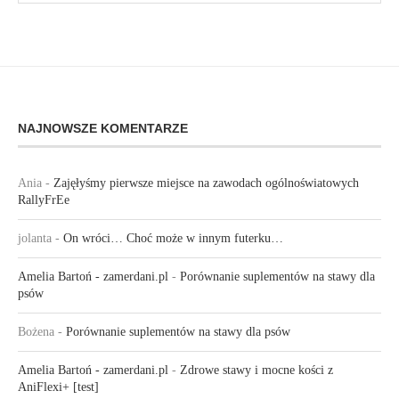
NAJNOWSZE KOMENTARZE
Ania
-
Zajęłyśmy pierwsze miejsce na zawodach ogólnoświatowych
RallyFrEe
jolanta
-
On wróci… Choć może w innym futerku…
Amelia Bartoń - zamerdani.pl
-
Porównanie suplementów na stawy dla
psów
Bożena
-
Porównanie suplementów na stawy dla psów
Amelia Bartoń - zamerdani.pl
-
Zdrowe stawy i mocne kości z
AniFlexi+ [test]