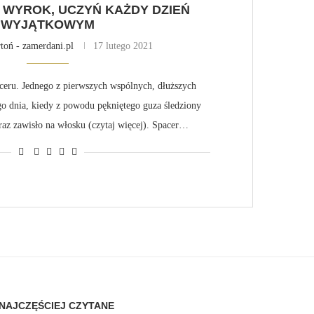
 WYROK, UCZYŃ KAŻDY DZIEŃ
WYJĄTKOWYM
toń - zamerdani.pl
17 lutego 2021
ceru. Jednego z pierwszych wspólnych, dłuższych
go dnia, kiedy z powodu pękniętego guza śledziony
raz zawisło na włosku (czytaj więcej). Spacer…
NAJCZĘŚCIEJ CZYTANE