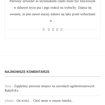
Pierwszy sylwester ze szczeniakiem często może być kluczowym
w dalszym życiu psa i jego reakcji na wybuchy. Zdarza się
owszem, że pies nawet starszy nabawi się lęku przed wybuchami
w…
NAJNOWSZE KOMENTARZE
Ania
-
Zajęłyśmy pierwsze miejsce na zawodach ogólnoświatowych
RallyFrEe
jolanta
-
On wróci… Choć może w innym futerku…