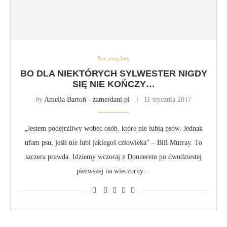
Psie anegdoty
BO DLA NIEKTÓRYCH SYLWESTER NIGDY
SIĘ NIE KOŃCZY…
by
Amelia Bartoń - zamerdani.pl
11 stycznia 2017
„Jestem podejrzliwy wobec osób, które nie lubią psów. Jednak
ufam psu, jeśli nie lubi jakiegoś człowieka” – Bill Murray. To
szczera prawda. Idziemy wczoraj z Donnerem po dwudziestej
pierwszej na wieczorny…