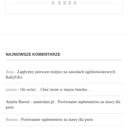
NAJNOWSZE KOMENTARZE
Ania
-
Zajęłyśmy pierwsze miejsce na zawodach ogólnoświatowych
RallyFrEe
jolanta
-
On wróci… Choć może w innym futerku…
Amelia Bartoń - zamerdani.pl
-
Porównanie suplementów na stawy dla
psów
Bożena
-
Porównanie suplementów na stawy dla psów