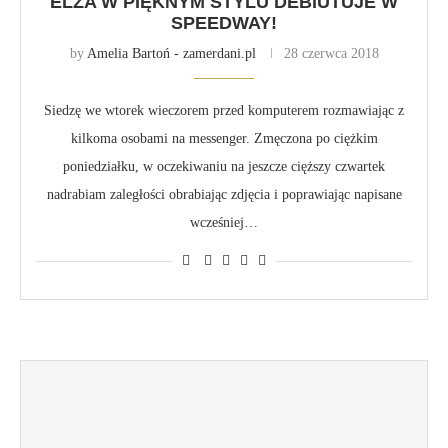
ELZA W PIĘKNYM STYLU DEBIUTUJE W
SPEEDWAY!
by
Amelia Bartoń - zamerdani.pl
28 czerwca 2018
Siedzę we wtorek wieczorem przed komputerem rozmawiając z
kilkoma osobami na messenger. Zmęczona po ciężkim
poniedziałku, w oczekiwaniu na jeszcze cięższy czwartek
nadrabiam zaległości obrabiając zdjęcia i poprawiając napisane
wcześniej…