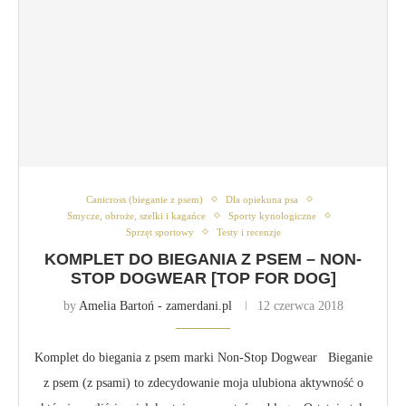
Canicross (bieganie z psem)
Dla opiekuna psa
Smycze, obroże, szelki i kagańce
Sporty kynologiczne
Sprzęt sportowy
Testy i recenzje
KOMPLET DO BIEGANIA Z PSEM – NON-
STOP DOGWEAR [TOP FOR DOG]
by
Amelia Bartoń - zamerdani.pl
12 czerwca 2018
Komplet do biegania z psem marki Non-Stop Dogwear Bieganie
z psem (z psami) to zdecydowanie moja ulubiona aktywność o