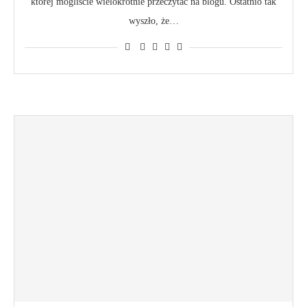
której mogliście wielokrotnie przeczytać na blogu. Ostatnio tak
wyszło, że…