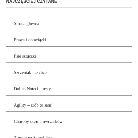
NAJCZĘŚCIEJ CZYTANE
Strona główna
Prawa i obowiązki…
Psie sztuczki
Szczeniak nie chce…
Dolina Noteci – testy
Agility – zrób to sam!
Choroby oczu u owczarków
Z psem na Szczelińcu…