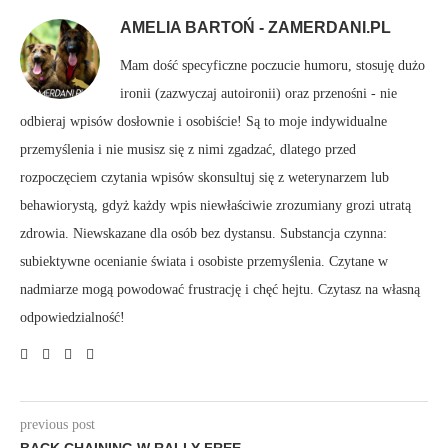
AMELIA BARTOŃ - ZAMERDANI.PL
Mam dość specyficzne poczucie humoru, stosuję dużo
ironii (zazwyczaj autoironii) oraz przenośni - nie
odbieraj wpisów dosłownie i osobiście! Są to moje indywidualne
przemyślenia i nie musisz się z nimi zgadzać, dlatego przed
rozpoczęciem czytania wpisów skonsultuj się z weterynarzem lub
behawiorystą, gdyż każdy wpis niewłaściwie zrozumiany grozi utratą
zdrowia. Niewskazane dla osób bez dystansu. Substancja czynna:
subiektywne ocenianie świata i osobiste przemyślenia. Czytane w
nadmiarze mogą powodować frustrację i chęć hejtu. Czytasz na własną
odpowiedzialność!
previous post