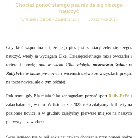
Chociaż ponoć starego psa nie da się niczego
nauczyć
by
Amelia Bartoń - Zamerdani.pl
30 czerwca 2026
Gdy ktoś wspomina mi, że jego pies jest za stary żeby się czegoś
nauczyć, wtedy ja wyciągam Elkę. Dziesięcioletniego mixa owczarka i
teriera i mówię:
ona w wieku 10lat zdobyła
mistrzostwo świata w
RallyFrEe
w klasie pre-novice
i wicemistrzostwo ze wszystkich przejść
na torze novice, ale o tym później.
Rok temu, gdy Ela miała 9 lat zapragnęłam poznać sport
Rally-FrEe
i
zakochałam się w nim. W listopadzie 2025 roku zdałyśmy skill testy na
poziomie novice, a w grudniu zajęłyśmy pierwsze miejsce na naszych
pierwszych zawodach.
9-cio letniego psa w pół roku nauczyłam chodzenia przy prawej nodze