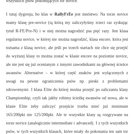
wszystkich psów pokonujących tor novice.
I tutaj dygresja, bo klas w
RallyFrEe
jest mnóstwo. Na torze novice
mamy klasę pre-novice (tą którą my zaliczyłyśmy trzeci raz zyskując
tytuł R-FE/Pre-N) i w niej można nagrodzić psa pięć razy. Jest klasa
regularna novice, w której nie można nagrodzić, klasa encore, która jest
tożsama z klasą novice, ale jeśli po trzech startach nie chce się przejść
do wyższej klasy to można zostać w klasie encore na poziomie novice,
ale nie jest się już ocenianym z innymi zawodnikami na głównej ścieżce
awansów. Alternative – w której część znaków jest wyłączonych z
uwagi na pewne ograniczenia psów np. pieski z problemami
zdrowotnymi. I klasa Elite do której można przejść po zaliczaniu klasy
Championship, czyli tak jakby robimy ścieżkę awansów od nowa, ale w
klasie Elite żeby zaliczyć przejście trzeba mieć już minimum
165/200pkt nie 125/200pkt. Ale te wszystkie klasy są rozgrywane na
torze novice (analogicznie intermediate i advanced). I z tych wszystkich
psów, w tych wszystkich klasach, które miały do pokonania ten sam tor