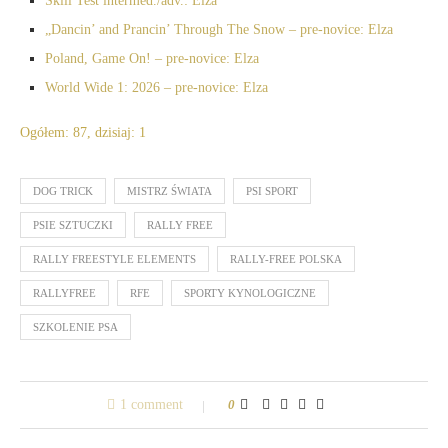
Skill Test intermed./adv.: Elza
„Dancin’ and Prancin’ Through The Snow – pre-novice: Elza
Poland, Game On! – pre-novice: Elza
World Wide 1: 2026 – pre-novice: Elza
Ogółem: 87, dzisiaj: 1
DOG TRICK
MISTRZ ŚWIATA
PSI SPORT
PSIE SZTUCZKI
RALLY FREE
RALLY FREESTYLE ELEMENTS
RALLY-FREE POLSKA
RALLYFREE
RFE
SPORTY KYNOLOGICZNE
SZKOLENIE PSA
1 comment
0