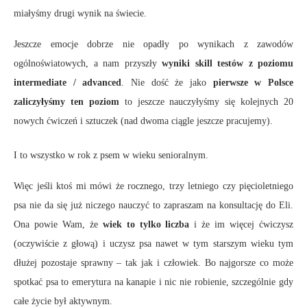
miałyśmy drugi wynik na świecie.
Jeszcze emocje dobrze nie opadły po wynikach z zawodów
ogólnoświatowych, a nam przyszły
wyniki skill testów z poziomu
intermediate / advanced
. Nie dość że jako
pierwsze w Polsce
zaliczyłyśmy ten poziom
to jeszcze nauczyłyśmy się kolejnych 20
nowych ćwiczeń i sztuczek (nad dwoma ciągle jeszcze pracujemy).
I to wszystko w rok z psem w wieku senioralnym.
Więc jeśli ktoś mi mówi że rocznego, trzy letniego czy pięcioletniego
psa nie da się już niczego nauczyć to zapraszam na konsultację do Eli.
Ona powie Wam, że
wiek to tylko liczba
i że im więcej ćwiczysz
(oczywiście z głową) i uczysz psa nawet w tym starszym wieku tym
dłużej pozostaje sprawny – tak jak i człowiek. Bo najgorsze co może
spotkać psa to emerytura na kanapie i nic nie robienie, szczególnie gdy
całe życie był aktywnym.