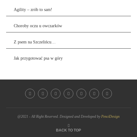
Agility – zrób to sam!
Choroby oczu u owczarków
Z psem na Szczelińcu…
Jak przygotować psa w góry
@2021 - All Right Reserved. Designed and Developed by
PenciDesign
BACK TO TOP