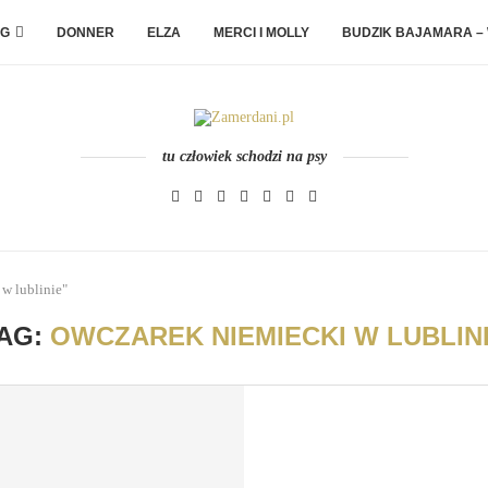
G
DONNER
ELZA
MERCI I MOLLY
BUDZIK BAJAMARA –
tu człowiek schodzi na psy
 w lublinie"
AG:
OWCZAREK NIEMIECKI W LUBLIN