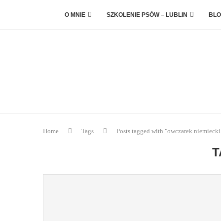
O MNIE
SZKOLENIE PSÓW – LUBLIN
BLO
Home
Tags
Posts tagged with "owczarek niemiecki
T