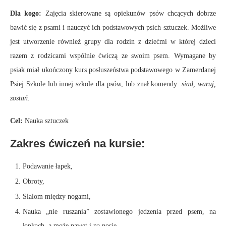
Dla kogo:
Zajęcia skierowane są opiekunów psów chcących dobrze
bawić się z psami i nauczyć ich podstawowych psich sztuczek. Możliwe
jest utworzenie również grupy dla rodzin z dziećmi w której dzieci
razem z rodzicami wspólnie ćwiczą ze swoim psem. Wymagane by
psiak miał ukończony kurs posłuszeństwa podstawowego w Zamerdanej
Psiej Szkole lub innej szkole dla psów, lub znał komendy:
siad, waruj,
zostań.
Cel:
Nauka sztuczek
Zakres ćwiczeń na kursie:
Podawanie łapek,
Obroty,
Slalom między nogami,
Nauka „nie ruszania” zostawionego jedzenia przed psem, na
łapkach, a może nawet i na nosie.