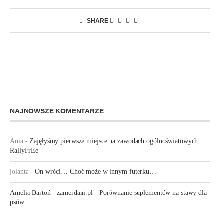
SHARE
NAJNOWSZE KOMENTARZE
Ania
-
Zajęłyśmy pierwsze miejsce na zawodach ogólnoświatowych
RallyFrEe
jolanta
-
On wróci… Choć może w innym futerku…
Amelia Bartoń - zamerdani.pl
-
Porównanie suplementów na stawy dla
psów