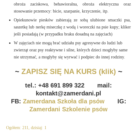
obroża zaciskowa, behawioralna, obroża elektryczna oraz
stosowanie przemocy: bicie, szarpanie, krzyczenie, itp.
Opiekunowie piesków zabierają ze sobą ulubione smaczki psa,
saszetkę lub nerkę miseczkę z wodą i woreczki na psie kupy; kliker
jeśli posiadają (w przypadku braku dosadną na zajęciach)
W zajęciach nie mogą brać udziału psy agresywne do ludzi lub
zwierząt oraz psy reaktywne i silne, których dzieci mogłyby same
nie utrzymać, a mogłyby się wyrwać i podpiec do innej rodziny.
~
ZAPISZ SIĘ NA KURS (klik)
~
tel.: +48 691 899 322 mail:
kontakt@zamerdani.pl
FB:
Zamerdana Szkoła dla psów
IG:
Zamerdani Szkolenie psów
Ogółem: 211, dzisiaj: 1