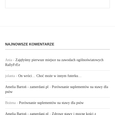
NAJNOWSZE KOMENTARZE
Ania
-
Zajęłyśmy pierwsze miejsce na zawodach ogólnoświatowych
RallyFrEe
jolanta
-
On wróci… Choć może w innym futerku…
Amelia Bartoń - zamerdani.pl
-
Porównanie suplementów na stawy dla
psów
Bożena
-
Porównanie suplementów na stawy dla psów
Amelia Bartoń - zamerdani.pl
-
Zdrowe stawy i mocne kości z