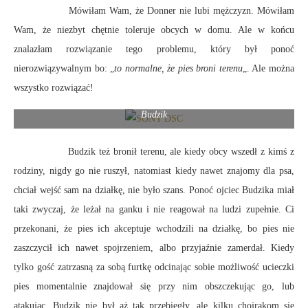
Mówiłam Wam, że Donner nie lubi mężczyzn. Mówiłam
Wam, że niezbyt chętnie toleruje obcych w domu. Ale w końcu
znalazłam rozwiązanie tego problemu, który był ponoć
nierozwiązywalnym bo: „
to normalne, że pies broni terenu
„. Ale można
wszystko rozwiązać!
Budzik
Budzik też bronił terenu, ale kiedy obcy wszedł z kimś z
rodziny, nigdy go nie ruszył, natomiast kiedy nawet znajomy dla psa,
chciał wejść sam na działkę, nie było szans. Ponoć ojciec Budzika miał
taki zwyczaj, że leżał na ganku i nie reagował na ludzi zupełnie. Ci
przekonani, że pies ich akceptuje wchodzili na działkę, bo pies nie
zaszczycił ich nawet spojrzeniem, albo przyjaźnie zamerdał. Kiedy
tylko gość zatrzasną za sobą furtkę odcinając sobie możliwość ucieczki
pies momentalnie znajdował się przy nim obszczekując go, lub
atakując. Budzik nie był aż tak przebiegły, ale kilku chojrakom się