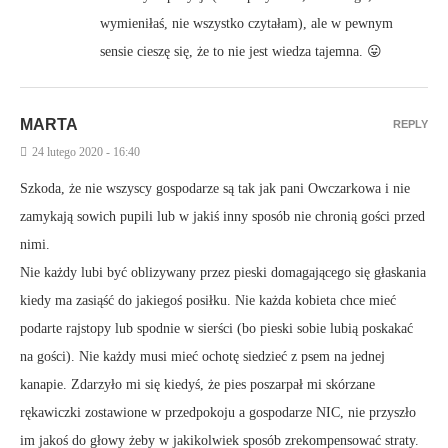
wymieniłaś, nie wszystko czytałam), ale w pewnym
sensie cieszę się, że to nie jest wiedza tajemna. 😛
MARTA
REPLY
24 lutego 2020 - 16:40
Szkoda, że nie wszyscy gospodarze są tak jak pani Owczarkowa i nie
zamykają sowich pupili lub w jakiś inny sposób nie chronią gości przed
nimi.
Nie każdy lubi być oblizywany przez pieski domagającego się głaskania
kiedy ma zasiąść do jakiegoś posiłku. Nie każda kobieta chce mieć
podarte rajstopy lub spodnie w sierści (bo pieski sobie lubią poskakać
na gości). Nie każdy musi mieć ochotę siedzieć z psem na jednej
kanapie. Zdarzyło mi się kiedyś, że pies poszarpał mi skórzane
rękawiczki zostawione w przedpokoju a gospodarze NIC, nie przyszło
im jakoś do głowy żeby w jakikolwiek sposób zrekompensować straty.