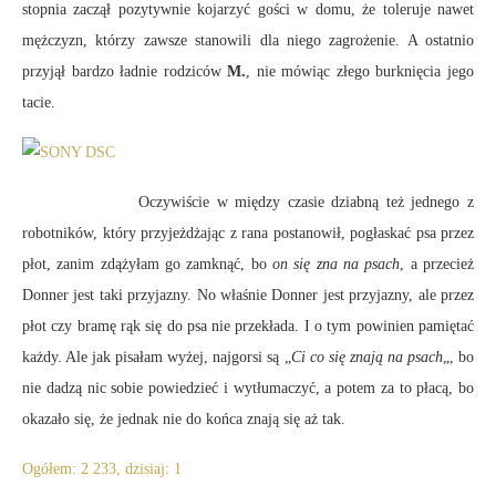
stopnia zaczął pozytywnie kojarzyć gości w domu, że toleruje nawet
mężczyzn, którzy zawsze stanowili dla niego zagrożenie. A ostatnio
przyjął bardzo ładnie rodziców
M.
, nie mówiąc złego burknięcia jego
tacie.
Oczywiście w między czasie dziabną też jednego z
robotników, który przyjeżdżając z rana postanowił, pogłaskać psa przez
płot, zanim zdążyłam go zamknąć, bo
on się zna na psach
, a przecież
Donner jest taki przyjazny. No właśnie Donner jest przyjazny, ale przez
płot czy bramę rąk się do psa nie przekłada. I o tym powinien pamiętać
każdy. Ale jak pisałam wyżej, najgorsi są „
Ci co się znają na psach
„, bo
nie dadzą nic sobie powiedzieć i wytłumaczyć, a potem za to płacą, bo
okazało się, że jednak nie do końca znają się aż tak.
Ogółem: 2 233, dzisiaj: 1