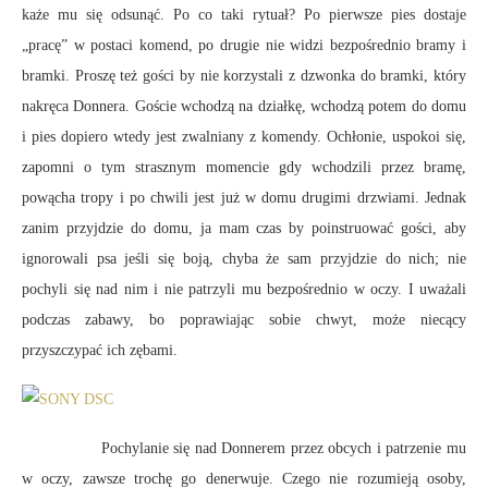
każe mu się odsunąć. Po co taki rytuał? Po pierwsze pies dostaje
„pracę” w postaci komend, po drugie nie widzi bezpośrednio bramy i
bramki. Proszę też gości by nie korzystali z dzwonka do bramki, który
nakręca Donnera. Goście wchodzą na działkę, wchodzą potem do domu
i pies dopiero wtedy jest zwalniany z komendy. Ochłonie, uspokoi się,
zapomni o tym strasznym momencie gdy wchodzili przez bramę,
powącha tropy i po chwili jest już w domu drugimi drzwiami. Jednak
zanim przyjdzie do domu, ja mam czas by poinstruować gości, aby
ignorowali psa jeśli się boją, chyba że sam przyjdzie do nich; nie
pochyli się nad nim i nie patrzyli mu bezpośrednio w oczy. I uważali
podczas zabawy, bo poprawiając sobie chwyt, może niecący
przyszczypać ich zębami.
Pochylanie się nad Donnerem przez obcych i patrzenie mu
w oczy, zawsze trochę go denerwuje. Czego nie rozumieją osoby,