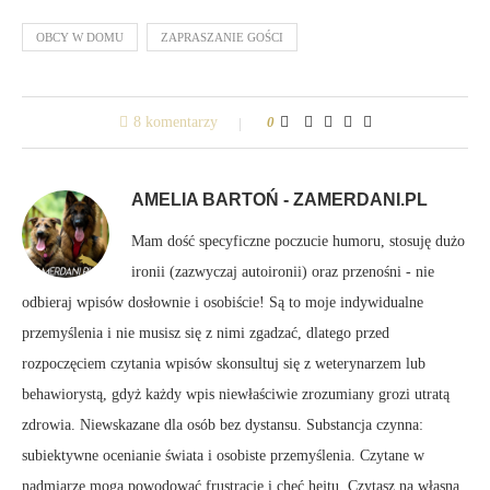
OBCY W DOMU
ZAPRASZANIE GOŚCI
8 komentarzy
0
AMELIA BARTOŃ - ZAMERDANI.PL
Mam dość specyficzne poczucie humoru, stosuję dużo
ironii (zazwyczaj autoironii) oraz przenośni - nie
odbieraj wpisów dosłownie i osobiście! Są to moje indywidualne
przemyślenia i nie musisz się z nimi zgadzać, dlatego przed
rozpoczęciem czytania wpisów skonsultuj się z weterynarzem lub
behawiorystą, gdyż każdy wpis niewłaściwie zrozumiany grozi utratą
zdrowia. Niewskazane dla osób bez dystansu. Substancja czynna:
subiektywne ocenianie świata i osobiste przemyślenia. Czytane w
nadmiarze mogą powodować frustrację i chęć hejtu. Czytasz na własną