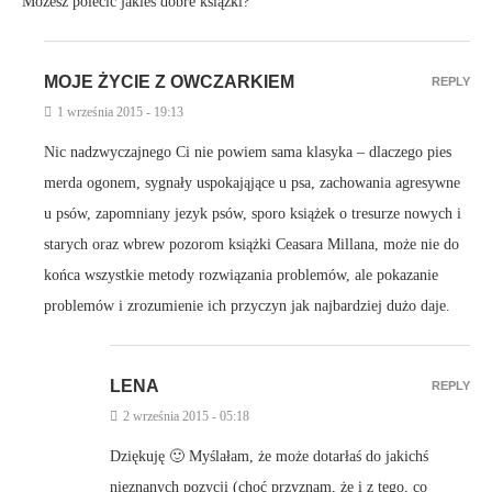
Możesz polecić jakieś dobre książki?
MOJE ŻYCIE Z OWCZARKIEM
REPLY
1 września 2015 - 19:13
Nic nadzwyczajnego Ci nie powiem sama klasyka – dlaczego pies
merda ogonem, sygnały uspokająjące u psa, zachowania agresywne
u psów, zapomniany jezyk psów, sporo książek o tresurze nowych i
starych oraz wbrew pozorom książki Ceasara Millana, może nie do
końca wszystkie metody rozwiązania problemów, ale pokazanie
problemów i zrozumienie ich przyczyn jak najbardziej dużo daje.
LENA
REPLY
2 września 2015 - 05:18
Dziękuję 🙂 Myślałam, że może dotarłaś do jakichś
nieznanych pozycji (choć przyznam, że i z tego, co