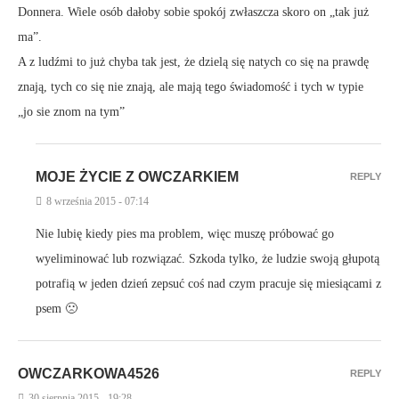
Donnera. Wiele osób dałoby sobie spokój zwłaszcza skoro on „tak już
ma”.
A z ludźmi to już chyba tak jest, że dzielą się natych co się na prawdę
znają, tych co się nie znają, ale mają tego świadomość i tych w typie
„jo sie znom na tym”
MOJE ŻYCIE Z OWCZARKIEM
REPLY
8 września 2015 - 07:14
Nie lubię kiedy pies ma problem, więc muszę próbować go
wyeliminować lub rozwiązać. Szkoda tylko, że ludzie swoją głupotą
potrafią w jeden dzień zepsuć coś nad czym pracuje się miesiącami z
psem 🙁
OWCZARKOWA4526
REPLY
30 sierpnia 2015 - 19:28