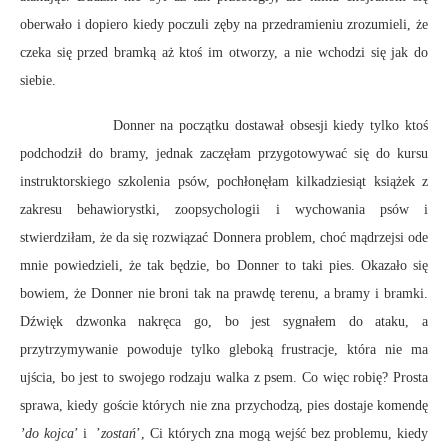
oberwało i dopiero kiedy poczuli zęby na przedramieniu zrozumieli, że
czeka się przed bramką aż ktoś im otworzy, a nie wchodzi się jak do
siebie.
Donner na początku dostawał obsesji kiedy tylko ktoś
podchodził do bramy, jednak zaczęłam przygotowywać się do kursu
instruktorskiego szkolenia psów, pochłonęłam kilkadziesiąt książek z
zakresu behawiorystki, zoopsychologii i wychowania psów i
stwierdziłam, że da się rozwiązać Donnera problem, choć mądrzejsi ode
mnie powiedzieli, że tak będzie, bo Donner to taki pies. Okazało się
bowiem, że Donner nie broni tak na prawdę terenu, a bramy i bramki.
Dźwięk dzwonka nakręca go, bo jest sygnałem do ataku, a
przytrzymywanie powoduje tylko gleboką frustracje, która nie ma
ujścia, bo jest to swojego rodzaju walka z psem. Co więc robię? Prosta
sprawa, kiedy goście których nie zna przychodzą, pies dostaje komendę
’do kojca
’ i ’
zostań
’, Ci których zna mogą wejść bez problemu, kiedy