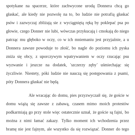
spotykane na spacerze, które zachwycone urodą Donnera chcą go
głaskać, ale kiedy nie pozwolę na to, bo ludzie nie potrafią głaskać
psów i zazwyczaj zbliżają sie z wyciągniętą ręką by poklepać psa po
głowie, czego Donner nie lubi, wówczas przykucają i cmokają do niego
patrząc mu głęboko w oczy, co w ich mniemaniu jest przyjaźnie, a u
Donnera zawsze powoduje to złość, bo nagle do poziomu ich pyska
zniża się obcy, z uporczywym wpatrywaniem w oczy rzucając psu
wyzwanie i jeszcze na dodatek, 'szczerzy zęby’ uśmiechając się
życzliwie. Niestety, póki ludzie nie nauczą się postępowania z psami,
póty Donnera głaskać nie będą.
Ale wracając do domu, pies przyzwyczaił się, że goście w
domu wiążą się zawsze z zabawą, czasem mimo moich protestów
podkarmiają go przy stole więc ostatecznie uznał, że goście są fajni, bo
można z nimi łamać zakazy. Tylko moment ich wchodzenia przez
bramę nie jest fajnym, ale wszystko da się rozwiązać. Donner do tego