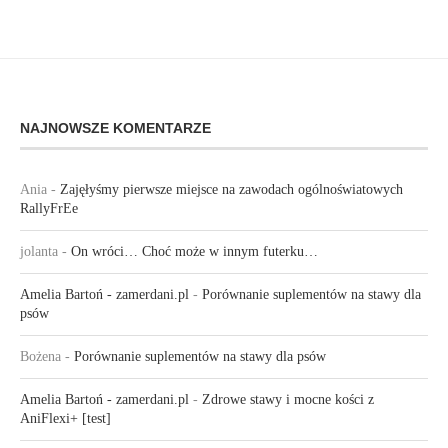
NAJNOWSZE KOMENTARZE
Ania
-
Zajęłyśmy pierwsze miejsce na zawodach ogólnoświatowych
RallyFrEe
jolanta
-
On wróci… Choć może w innym futerku…
Amelia Bartoń - zamerdani.pl
-
Porównanie suplementów na stawy dla
psów
Bożena
-
Porównanie suplementów na stawy dla psów
Amelia Bartoń - zamerdani.pl
-
Zdrowe stawy i mocne kości z
AniFlexi+ [test]