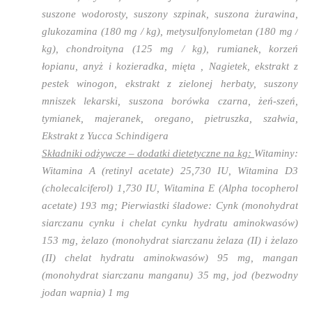
suszone wodorosty, suszony szpinak, suszona żurawina,
glukozamina (180 mg / kg), metysulfonylometan (180 mg /
kg), chondroityna (125 mg / kg), rumianek, korzeń
łopianu, anyż i kozieradka, mięta , Nagietek, ekstrakt z
pestek winogon, ekstrakt z zielonej herbaty, suszony
mniszek lekarski, suszona borówka czarna, żeń-szeń,
tymianek, majeranek, oregano, pietruszka, szałwia,
Ekstrakt z Yucca Schindigera
Składniki odżywcze – dodatki dietetyczne na kg:
Witaminy:
Witamina A (retinyl acetate) 25,730 IU, Witamina D3
(cholecalciferol) 1,730 IU, Witamina E (Alpha tocopherol
acetate) 193 mg; Pierwiastki śladowe: Cynk (monohydrat
siarczanu cynku i chelat cynku hydratu aminokwasów)
153 mg, żelazo (monohydrat siarczanu żelaza (II) i żelazo
(II) chelat hydratu aminokwasów) 95 mg, mangan
(monohydrat siarczanu manganu) 35 mg, jod (bezwodny
jodan wapnia) 1 mg