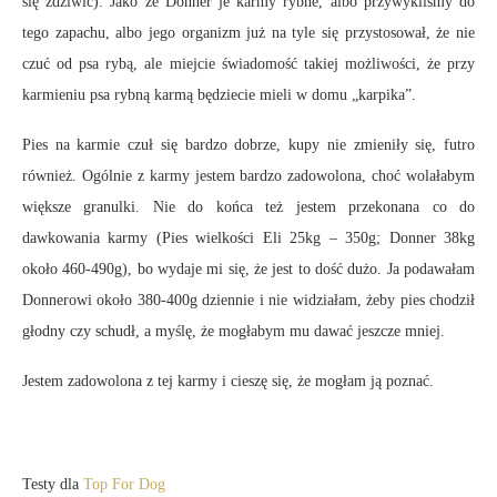
się zdziwić). Jako że Donner je karmy rybne, albo przywykliśmy do
tego zapachu, albo jego organizm już na tyle się przystosował, że nie
czuć od psa rybą, ale miejcie świadomość takiej możliwości, że przy
karmieniu psa rybną karmą będziecie mieli w domu „karpika”.
Pies na karmie czuł się bardzo dobrze, kupy nie zmieniły się, futro
również. Ogólnie z karmy jestem bardzo zadowolona, choć wolałabym
większe granulki. Nie do końca też jestem przekonana co do
dawkowania karmy (Pies wielkości Eli 25kg – 350g; Donner 38kg
około 460-490g), bo wydaje mi się, że jest to dość dużo. Ja podawałam
Donnerowi około 380-400g dziennie i nie widziałam, żeby pies chodził
głodny czy schudł, a myślę, że mogłabym mu dawać jeszcze mniej.
Jestem zadowolona z tej karmy i cieszę się, że mogłam ją poznać.
Testy dla
Top For Dog