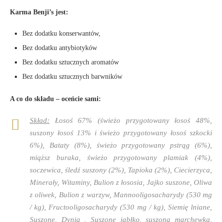
Karma Benji’s jest:
Bez dodatku konserwantów,
Bez dodatku antybiotyków
Bez dodatku sztucznych aromatów
Bez dodatku sztucznych barwników
A co do składu – oceńcie sami:
Skład:
Łosoś 67% (świeżo przygotowany łosoś 48%,
suszony łosoś 13% i świeżo przygotowany łosoś szkocki
6%), Bataty (8%), świeżo przygotowany pstrąg (6%),
miąższ buraka, świeżo przygotowany plamiak (4%),
soczewica, śledź suszony (2%), Tapioka (2%), Ciecierzyca,
Minerały, Witaminy, Bulion z łososia, Jajko suszone, Oliwa
z oliwek, Bulion z warzyw, Mannooligosacharydy (530 mg
/ kg), Fructooligosacharydy (530 mg / kg), Siemię lniane,
Suszone, Dynia , Suszone jabłko, suszona marchewka,