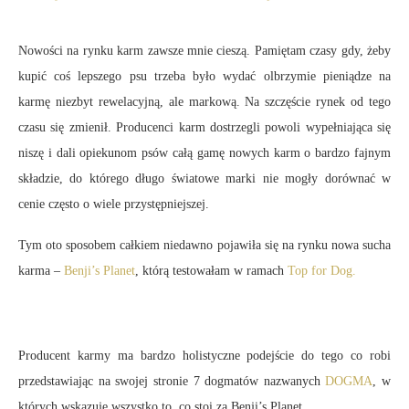
Nowości na rynku karm zawsze mnie cieszą. Pamiętam czasy gdy, żeby
kupić coś lepszego psu trzeba było wydać olbrzymie pieniądze na
karmę niezbyt rewelacyjną, ale markową. Na szczęście rynek od tego
czasu się zmienił. Producenci karm dostrzegli powoli wypełniająca się
niszę i dali opiekunom psów całą gamę nowych karm o bardzo fajnym
składzie, do którego długo światowe marki nie mogły dorównać w
cenie często o wiele przystępniejszej.
Tym oto sposobem całkiem niedawno pojawiła się na rynku nowa sucha
karma –
Benji’s Planet
, którą testowałam w ramach
Top for Dog.
Producent karmy ma bardzo holistyczne podejście do tego co robi
przedstawiając na swojej stronie 7 dogmatów nazwanych
DOGMA
, w
których wskazuje wszystko to, co stoi za Benji’s Planet.