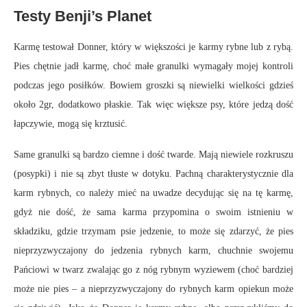
Testy Benji’s Planet
Karmę testował Donner, który w większości je karmy rybne lub z rybą.
Pies chętnie jadł karmę, choć małe granulki wymagały mojej kontroli
podczas jego posiłków. Bowiem groszki są niewielki wielkości gdzieś
około 2gr, dodatkowo płaskie. Tak więc większe psy, które jedzą dość
łapczywie, mogą się krztusić.
Same granulki są bardzo ciemne i dość twarde. Mają niewiele rozkruszu
(posypki) i nie są zbyt tłuste w dotyku. Pachną charakterystycznie dla
karm rybnych, co należy mieć na uwadze decydując się na tę karmę,
gdyż nie dość, że sama karma przypomina o swoim istnieniu w
składziku, gdzie trzymam psie jedzenie, to może się zdarzyć, że pies
nieprzyzwyczajony do jedzenia rybnych karm, chuchnie swojemu
Pańciowi w twarz zwalając go z nóg rybnym wyziewem (choć bardziej
może nie pies – a nieprzyzwyczajony do rybnych karm opiekun może