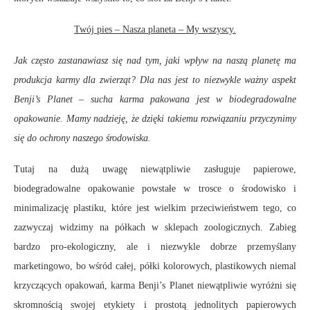
Twój pies – Nasza planeta – My wszyscy.
Jak często zastanawiasz się nad tym, jaki wpływ na naszą planetę ma
produkcja karmy dla zwierząt? Dla nas jest to niezwykle ważny aspekt
Benji’s Planet – sucha karma pakowana jest w biodegradowalne
opakowanie. Mamy nadzieję, że dzięki takiemu rozwiązaniu przyczynimy
się do ochrony naszego środowiska.
Tutaj na dużą uwagę niewątpliwie zasługuje papierowe,
biodegradowalne opakowanie powstałe w trosce o środowisko i
minimalizację plastiku, które jest wielkim przeciwieństwem tego, co
zazwyczaj widzimy na półkach w sklepach zoologicznych. Zabieg
bardzo pro-ekologiczny, ale i niezwykle dobrze przemyślany
marketingowo, bo wśród całej, półki kolorowych, plastikowych niemal
krzyczących opakowań, karma Benji’s Planet niewątpliwie wyróżni się
skromnością swojej etykiety i prostotą jednolitych papierowych