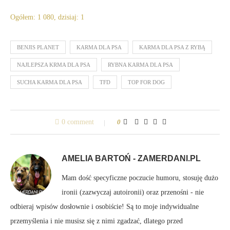
Ogółem: 1 080, dzisiaj: 1
BENJIS PLANET
KARMA DLA PSA
KARMA DLA PSA Z RYBĄ
NAJLEPSZA KRMA DLA PSA
RYBNA KARMA DLA PSA
SUCHA KARMA DLA PSA
TFD
TOP FOR DOG
0 comment
0
AMELIA BARTOŃ - ZAMERDANI.PL
Mam dość specyficzne poczucie humoru, stosuję dużo
ironii (zazwyczaj autoironii) oraz przenośni - nie
odbieraj wpisów dosłownie i osobiście! Są to moje indywidualne
przemyślenia i nie musisz się z nimi zgadzać, dlatego przed