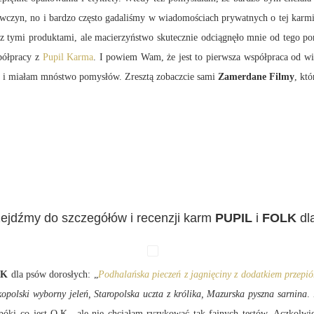
wczyn, no i bardzo często gadaliśmy w wiadomościach prywatnych o tej karmie
 tymi produktami, ale macierzyństwo skutecznie odciągnęło mnie od tego po
półpracy z
Pupil Karma
. I powiem Wam, że jest to pierwsza współpraca od wie
am i miałam mnóstwo pomysłów. Zresztą zobaczcie sami
Zamerdane Filmy
, któ
zejdźmy do szczegółów i recenzji karm
PUPIL
i
FOLK
dl
LK
dla psów dorosłych: „
Podhalańska pieczeń z jagnięciny z dodatkiem przepiórk
kopolski wyborny jeleń, Staropolska uczta z królika, Mazurska pyszna sarnina
.
óki co jest O.K., ale nie chciałam ryzykować tak fajnych testów. Aczkolwi