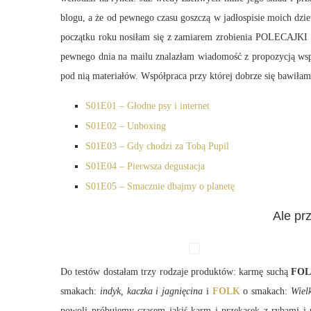
blogu, a że od pewnego czasu goszczą w jadłospisie moich dzie
początku roku nosiłam się z zamiarem zrobienia POLECAJKI z
pewnego dnia na mailu znalazłam wiadomość z propozycją ws
pod nią materiałów. Współpraca przy której dobrze się bawił
S01E01 – Głodne psy i internet
S01E02 – Unboxing
S01E03 – Gdy chodzi za Tobą Pupil
S01E04 – Pierwsza degustacja
S01E05 – Smacznie dbajmy o planetę
Ale pr
Do testów dostałam trzy rodzaje produktów: karmę suchą
FO
smakach:
indyk, kaczka i jagnięcina
i
FOLK
o smakach:
Wiel
powoli próbujemy czasem jakiś karm i przekąsek z rybami i p