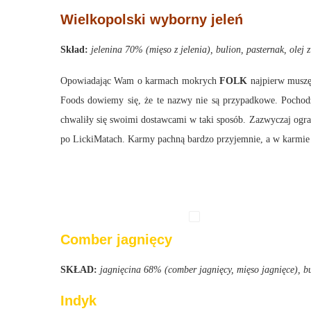
Wielkopolski wyborny jeleń
Skład:
jelenina 70% (mięso z jelenia), bulion, pasternak, olej 
Opowiadając Wam o karmach mokrych
FOLK
najpierw muszę 
Foods dowiemy się, że te nazwy nie są przypadkowe. Pocho
chwaliły się swoimi dostawcami w taki sposób. Zazwyczaj ogran
po LickiMatach. Karmy pachną bardzo przyjemnie, a w karmie ła
Comber jagnięcy
SKŁAD:
jagnięcina 68% (comber jagnięcy, mięso jagnięce), bul
Indyk