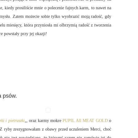
, kiedy prosiliście mnie o polecenie fajnych karm, to nawet na
mysłu. Zatem możecie sobie tylko wyobrazić moją radość, gdy
lu miesięcy, która przyniosła mi olbrzymią radość z tworzenia
re powstały przy jej okazji!
a psów.
i i pietruszki
„, oraz karmy mokre
PUPIL All MEAT GOLD
o
 Z ryby zrezygnowałam z obawy przed uczuleniem Merci, choć
ek nie jest powiedziane, że którymś razem nie zamówię jej do