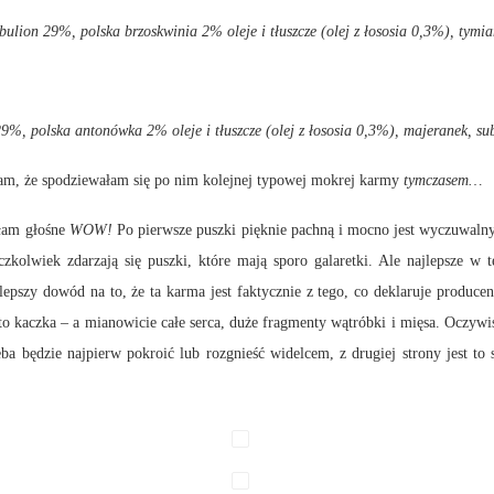
bulion 29%, polska brzoskwinia 2% oleje i tłuszcze (olej z łososia 0,3%), tymi
29%, polska antonówka 2% oleje i tłuszcze (olej z łososia 0,3%), majeranek, su
Wam, że spodziewałam się po nim kolejnej typowej mokrej karmy
tymczasem…
iłam głośne
WOW!
Po pierwsze puszki pięknie pachną i mocno jest wyczuwalny
zkolwiek zdarzają się puszki, które mają sporo galaretki. Ale najlepsze w t
jlepszy dowód na to, że ta karma jest faktycznie z tego, co deklaruje produ
to kaczka – a mianowicie całe serca, duże fragmenty wątróbki i mięsa. Oczywi
eba będzie najpierw pokroić lub rozgnieść widelcem, z drugiej strony jest t