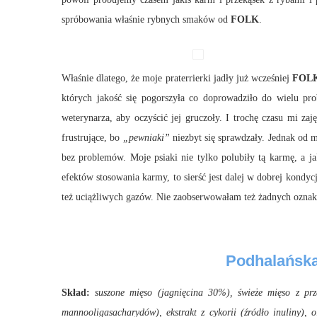
spróbowania właśnie rybnych smaków od
FOLK
.
Właśnie dlatego, że moje praterrierki jadły już wcześniej
FOL
których jakość się pogorszyła co doprowadziło do wielu p
weterynarza, aby oczyścić jej gruczoły. I trochę czasu mi z
frustrujące, bo
„pewniaki”
niezbyt się sprawdzały. Jednak od
bez problemów. Moje psiaki nie tylko polubiły tą karmę, a 
efektów stosowania karmy, to sierść jest dalej w dobrej kondyc
też uciążliwych gazów. Nie zaobserwowałam też żadnych oznak 
Podhalańska 
Skład:
suszone mięso (jagnięcina 30%), świeże mięso z prze
mannooligasacharydów), ekstrakt z cykorii (źródło inuliny), 