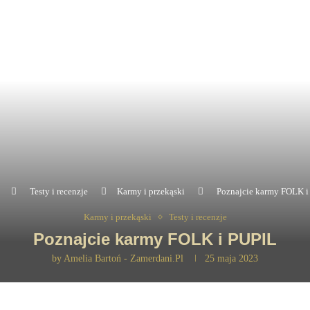
Testy i recenzje
Karmy i przekąski
Poznajcie karmy FOLK i
Karmy i przekąski
Testy i recenzje
Poznajcie karmy FOLK i PUPIL
by
Amelia Bartoń - Zamerdani.pl
25 maja 2023