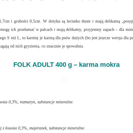
 1,7cm i grubości 0,5cm. W dotyku są leciutko tłuste i mają delikatną „posy
e mogę ich przełamać w palcach i mają delikatny, przyjemny zapach – dla mni
ego S niż L, to karmię je karmą dla psów dużych (bo jest jeszcze wersja dla p
agają od nich gryzienia, co znacznie je spowalnia.
FOLK ADULT 400 g – karma mokra
ososia 0,3%, rozmaryn, substancje mineralne.
lej z łososia 0,3%, majeranek, substancje mineralne.