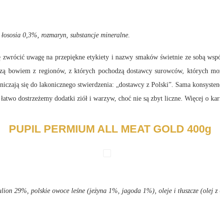
z łososia 0,3%, rozmaryn, substancje mineralne.
zwrócić uwagę na przepiękne etykiety i nazwy smaków świetnie ze sobą wspó
dzą bowiem z regionów, z których pochodzą dostawcy surowców, których 
iczają się do lakonicznego stwierdzenia: „dostawcy z Polski”. Sama konsysten
two dostrzeżemy dodatki ziół i warzyw, choć nie są zbyt liczne. Więcej o kar
PUPIL PERMIUM ALL MEAT GOLD 400g
ion 29%, polskie owoce leśne (jeżyna 1%, jagoda 1%), oleje i tłuszcze (olej z