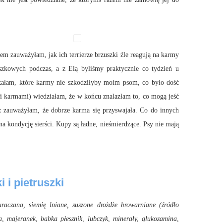
m zauważyłam, jak ich terrierze brzuszki źle reagują na karmy
zkowych podczas, a z Elą byliśmy praktycznie co tydzień u
zukałam, które karmy nie szkodziłyby moim psom, co było dość
i karmami) wiedziałam, że w końcu znalazłam to, co mogą jeść
ż zauważyłam, że dobrze karma się przyswajała. Co do innych
na kondycję sierści. Kupy są ładne, nieśmierdzące. Psy nie mają
 i pietruszki
raczana, siemię lniane, suszone drożdże browarniane (źródło
a, majeranek, babka płesznik, lubczyk, minerały, glukozamina,