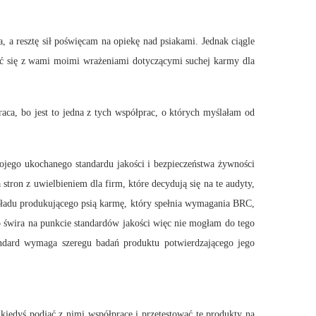
, a resztę sił poświęcam na opiekę nad psiakami. Jednak ciągle
lić się z wami moimi wrażeniami dotyczącymi suchej karmy dla
ca, bo jest to jedna z tych współprac, o których myślałam od
mojego ukochanego standardu jakości i bezpieczeństwa żywności
stron z uwielbieniem dla firm, które decydują się na te audyty,
akładu produkującego psią karmę, który spełnia wymagania BRC,
o świra na punkcie standardów jakości więc nie mogłam do tego
tandard wymaga szeregu badań produktu potwierdzającego jego
kiedyś podjąć z nimi współpracę i przetestować te produkty na