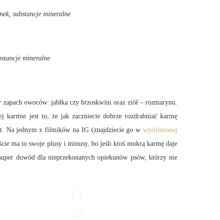
anek, substancje mineralne
bstancje mineralne
 zapach owoców: jabłka czy brzoskwini oraz ziół – rozmarynu.
ej karmie jest to, że jak zaczniecie dobrze rozdrabniać karmę
cent. Na jednym z filmików na IG (znajdziecie go w
wyróżnionej
ście ma to swoje plusy i minusy, bo jeśli ktoś mokrą karmę daje
o super dowód dla nieprzekonanych opiekunów psów, którzy nie