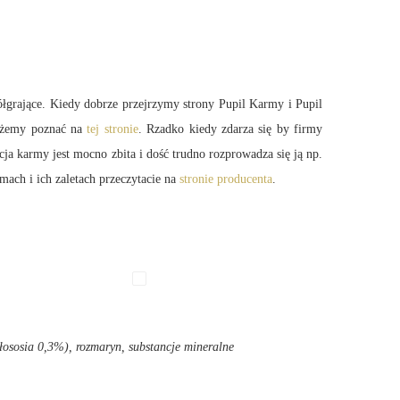
łgrające. Kiedy dobrze przejrzymy strony Pupil Karmy i Pupil
możemy poznać na
tej stronie
. Rzadko kiedy zdarza się by firmy
cja
karmy jest mocno zbita i dość trudno rozprowadza się ją np.
mach i ich zaletach przeczytacie na
stronie producenta
.
 łososia 0,3%), rozmaryn, substancje mineralne