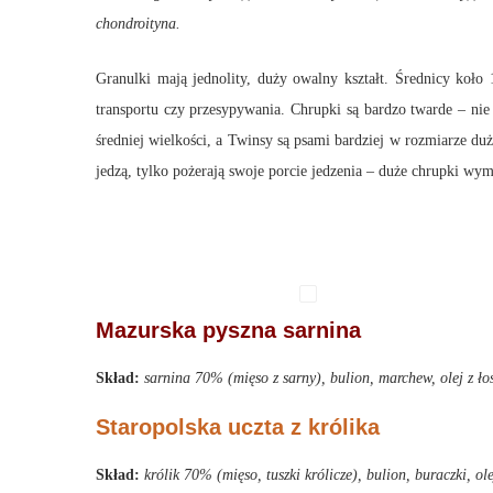
chondroityna.
Granulki mają jednolity, duży owalny kształt. Średnicy koło
transportu czy przesypywania. Chrupki są bardzo twarde – ni
średniej wielkości, a Twinsy są psami bardziej w rozmiarze duż
jedzą, tylko pożerają swoje porcie jedzenia – duże chrupki wym
Mazurska pyszna sarnina
Skład:
sarnina 70% (mięso z sarny), bulion, marchew, olej z ł
Staropolska uczta z królika
Skład:
królik 70% (mięso, tuszki królicze), bulion, buraczki, o