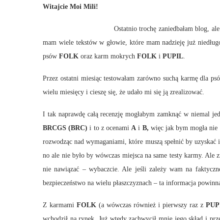
Witajcie Moi Mili!
Ostatnio trochę zaniedbałam blog, al
mam wiele tekstów w głowie, które mam nadzieję już niedługo
psów
FOLK
oraz karm mokrych
FOLK
i
PUPIL
.
Przez ostatni miesiąc testowałam zarówno suchą karmę dla ps
wielu miesięcy i cieszę się, że udało mi się ją zrealizować.
I tak naprawdę całą recenzję mogłabym zamknąć w niemal j
BRCGS (BRC)
i to z ocenami
A
i
B,
więc jak bym mogła nie k
rozwodząc nad wymaganiami, które muszą spełnić by uzyskać i 
no ale nie było by wówczas miejsca na same testy karmy. Ale 
nie nawiązać – wybaczcie. Ale jeśli zależy wam na faktyczn
bezpieczeństwo na wielu płaszczyznach – ta informacja powinn
Z karmami
FOLK
(a wówczas również i pierwszy raz z
PUP
wchodził na rynek. Już wtedy zachwycił mnie jego skład i prz