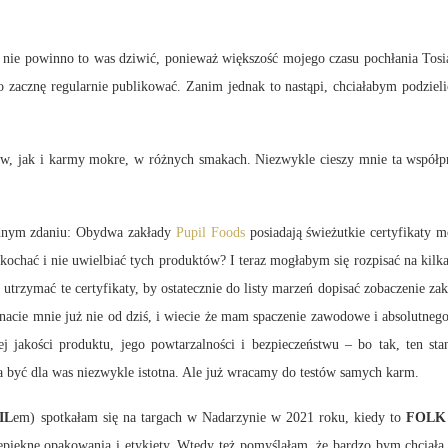
e nie powinno to was dziwić, ponieważ większość mojego czasu pochłania Tosia
 zacznę regularnie publikować. Zanim jednak to nastąpi, chciałabym podzie
ów, jak i karmy mokre, w różnych smakach. Niezwykle cieszy mnie ta współpra
ednym zdaniu: Obydwa zakłady
Pupil Foods
posiadają świeżutkie certyfikaty 
ochać i nie uwielbiać tych produktów? I teraz mogłabym się rozpisać na kilka 
utrzymać te certyfikaty, by ostatecznie do listy marzeń dopisać zobaczenie z
znacie mnie już nie od dziś, i wiecie że mam spaczenie zawodowe i absolutneg
ej jakości produktu, jego powtarzalności i bezpieczeństwu – bo tak, ten s
a być dla was niezwykle istotna. Ale już wracamy do testów samych karm.
IL
em) spotkałam się na targach w Nadarzynie w 2021 roku, kiedy to
FOLK
epiękne opakowania i etykiety. Wtedy też pomyślałam, że bardzo bym chciała 