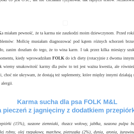
K
a miałam pewność, że ta karma nie zaszkodzi moim dziewczynom. Przed rokie
roblemów: Mollcię musiałam diagnozować pod kątem różnych schorzeń brzus
ajęło, zanim doszłam do tego, że to wina karm. I tak przez kilka miesięcy s
 momentu, kiedy wprowadziłam
FOLK
do ich diety (rotacyjnie z dwoma innym
jak wiemy smakowitość karmy dla psów to też jest ważna kwestia, ale równie
ji, choć nie ukrywam, że dostają też suplementy, które między innymi działają 
alergii.
Karma sucha dla psa FOLK M&L
pieczeń z jagnięciny z dodatkiem przepiórki
piórki (15%), suszone ziemniaki, tłuszcz wołowy, jabłka, suszona pulpa bu
olej rybny, olej rzepakowy, marchew, pietruszka (2%), dynia, aronia, żurawin