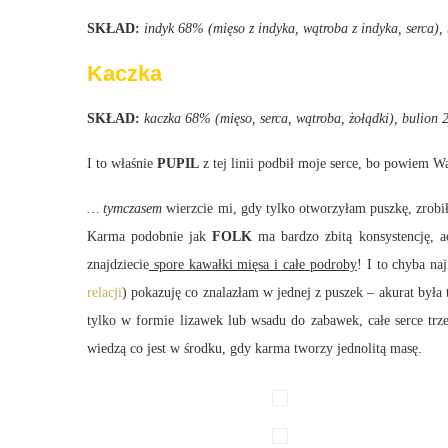
SKŁAD:
indyk 68% (mięso z indyka, wątroba z indyka, serca), 
Kaczka
SKŁAD:
kaczka 68% (mięso, serca, wątroba, żołądki), bulion 
I to właśnie
PUPIL
z tej linii podbił moje serce, bo powiem 
… tymczasem
wierzcie mi, gdy tylko otworzyłam puszkę, zrob
Karma podobnie jak
FOLK
ma bardzo zbitą konsystencję, ac
znajdziecie
spore kawałki mięsa i całe podroby
! I to chyba na
relacji
) pokazuję co znalazłam w jednej z puszek – akurat była 
tylko w formie lizawek lub wsadu do zabawek, całe serce trz
wiedzą co jest w środku, gdy karma tworzy jednolitą masę.