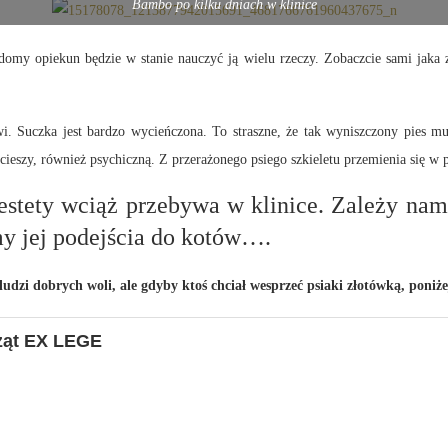
Bambo po kilku dniach w klinice
adomy opiekun będzie w stanie nauczyć ją wielu rzeczy. Zobaczcie sami jaka 
 Suczka jest bardzo wycieńczona. To straszne, że tak wyniszczony pies m
 cieszy, również psychiczną. Z przerażonego psiego szkieletu przemienia się w p
iestety wciąż przebywa w klinice. Zależy nam
my jej podejścia do kotów….
udzi dobrych woli, ale gdyby ktoś chciał wesprzeć psiaki złotówką, poniż
ząt EX LEGE