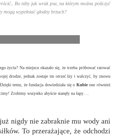
zewrócić.. Bo niby jak wrak psa, na którym można policzyć
hody mogą wypełniać głodny brzuch?
go życiu? Na miejscu okazało się, że trzeba próbować ratować
wojej drodze, jednak zostaje im otrzeć łzy i walczyć, by znowu
 Dzięki temu, że fundacja dowiedziała się o
Kubie
one również
uścimy! Zrobimy wszystko abyście stanęły na łapy….
już nigdy nie zabraknie mu wody ani
iłków. To przerażające, że odchodzi