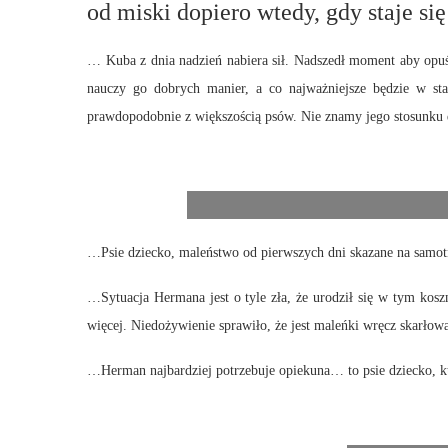
od miski dopiero wtedy, gdy staje si
… Kuba z dnia nadzień nabiera sił. Nadszedł moment aby opuś
nauczy go dobrych manier, a co najważniejsze będzie w sta
prawdopodobnie z większością psów. Nie znamy jego stosunku 
…Psie dziecko, maleństwo od pierwszych dni skazane na samotn
…Sytuacja Hermana jest o tyle zła, że urodził się w tym kos
więcej. Niedożywienie sprawiło, że jest maleńki wręcz skarłow
…Herman najbardziej potrzebuje opiekuna… to psie dziecko, k