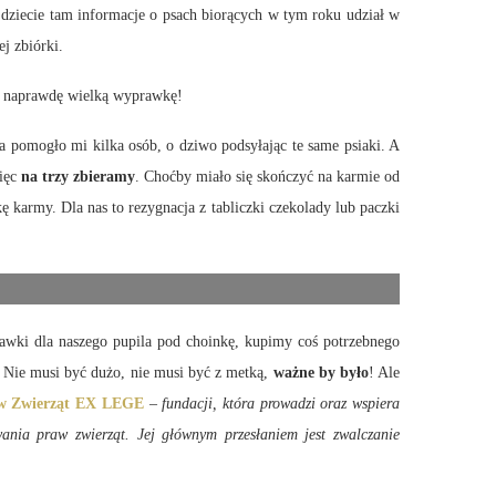
dziecie tam informacje o psach biorących w tym roku udział w
j zbiórki.
ać naprawdę wielką wyprawkę!
a pomogło mi kilka osób, o dziwo podsyłając te same psiaki. A
więc
na trzy zbieramy
. Choćby miało się skończyć na karmie od
 karmy. Dla nas to rezygnacja z tabliczki czekolady lub paczki
bawki dla naszego pupila pod choinkę, kupimy coś potrzebnego
? Nie musi być dużo, nie musi być z metką,
ważne by było
! Ale
aw Zwierząt EX LEGE
–
fundacji, która prowadzi oraz wspiera
ania praw zwierząt. Jej głównym przesłaniem jest zwalczanie