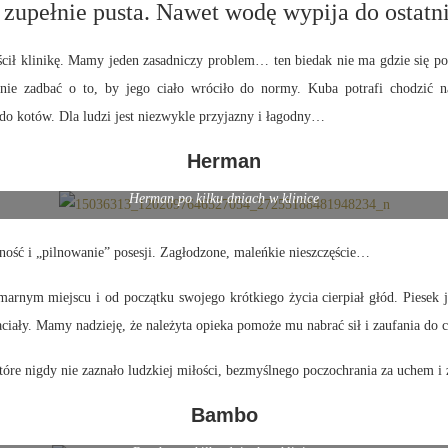
ę zupełnie pusta. Nawet wodę wypija do ostatn
cił klinikę. Mamy jeden zasadniczy problem… ten biedak nie ma gdzie się p
nie zadbać o to, by jego ciało wróciło do normy. Kuba potrafi chodzić n
do kotów. Dla ludzi jest niezwykle przyjazny i łagodny…
Herman
Herman po kilku dniach w klinice
ość i „pilnowanie” posesji. Zagłodzone, maleńkie nieszczęście…
zmarnym miejscu i od początku swojego krótkiego życia cierpiał głód. Piesek
aciały. Mamy nadzieję, że należyta opieka pomoże mu nabrać sił i zaufania do
tóre nigdy nie zaznało ludzkiej miłości, bezmyślnego poczochrania za uchem 
Bambo