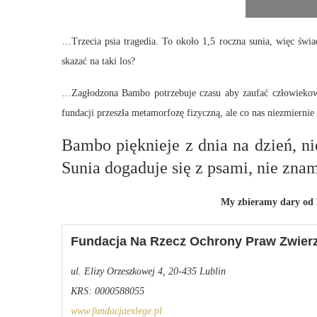
…Trzecia psia tragedia. To około 1,5 roczna sunia, więc świ
skazać na taki los?
…Zagłodzona Bambo potrzebuje czasu aby zaufać człowiekowi.
fundacji przeszła metamorfozę fizyczną, ale co nas niezmiernie
Bambo pięknieje z dnia na dzień, n
Sunia dogaduje się z psami, nie zna
My zbieramy dary od l
Fundacja Na Rzecz Ochrony Praw Zwier
ul. Elizy Orzeszkowej 4, 20­-435 Lublin
KRS: 0000588055
www.fundacjaexlege.pl