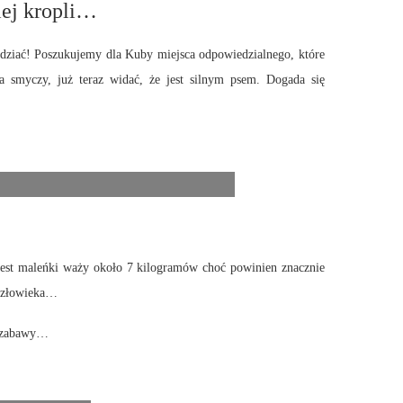
iej kropli…
odziać! Poszukujemy dla Kuby miejsca odpowiedzialnego, które
a smyczy, już teraz widać, że jest silnym psem. Dogada się
 jest maleńki waży około 7 kilogramów choć powinien znacznie
 człowieka…
i zabawy…