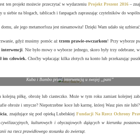
jest ten projekt możecie przeczytać w wydarzeniu
Projekt Prezent 2016
– znaj
u siebie na blogach, tablicach i fanpagach zapraszając czytelników do wspólne
ma domu, ale jego metamorfoza jest niesamowita! Dzięki Wam udało się uzbier
wyzwanie, gdyż musimy pomóc aż
trzem prawie-owczarkom
! Przy wyborze ps
 interwencji
. Nie było mowy o wyborze jednego, skoro były trzy odebrane, 
ł im człowiek.
Choćby wpłacając kilka złotych na konto lub przekazując puszkę
Kuba i Bambo przed interwencją u swojej „pani”
m kolejną piłkę, obrożę lub ciasteczko. Może w tym roku zamiast kolejnej za
fie obroże i smycze? Niepotrzebne koce lub karmę, której Wasz pies nie lubi
ścia
, znajdujące się pod opieką Lubelskiej
Fundacji Na Rzecz Ochrony Pr
, cywilizacyjnych, kulturowych i obyczajowych dążących w kieru
nku poszanow
nii na rzecz prawidłowego stosunku do zwierząt.