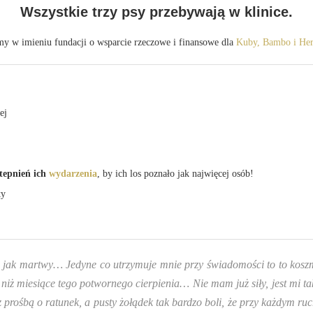
Wszystkie trzy psy przebywają w klinice.
my w imieniu fundacji o wsparcie rzeczowe i finansowe dla
Kuby, Bambo i He
ej
tepnień ich
wydarzenia
, by ich los poznało jak najwięcej osób!
ty
ię jak martwy… Jedyne co utrzymuje mnie przy świadomości to to koszmar
ż miesiące tego potwornego cierpienia… Nie mam już siły, jest mi tak
prośbą o ratunek, a pusty żołądek tak bardzo boli, że przy każdym ru