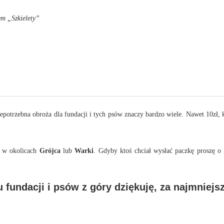
m „Szkielety”
iepotrzebna obroża dla fundacji i tych psów znaczy bardzo wiele. Nawet 10zł,
.
, w okolicach
Grójca
lub
Warki
. Gdyby ktoś chciał wysłać paczkę proszę o
 fundacji i psów z góry dziękuję, za najmniej