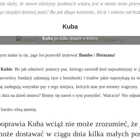
em tak słaby, że nawet silniejszy podmuch wiatru jest w stanie mnie pr
jego niegdyś dumnej pani? Bo jak długo kamienie, liście i własne odc
Kuba
Kuba
po kilku dniach w klinice
nym stanie to on, jago los pozwolił uratować
Bambo
i
Hermana
!
c
Kubie
. Bo jak odmówić pomocy psu, którego zawiódł ktoś najważniejszy w je
acownicy fundacji załamują ręce z bezsilności i trudów jakie napotykają na s
zasługują wszystkie psy z tego miejsca, których stan jest niestety tragiczny.
o z dnia na dzień umiera? Boimy się nawet o tym pomyśleć. Walczcie! Nie odp
 bardzo silną anemię.
 poprawia Kuba wciąż nie może zrozumieć, że 
może dostawać w ciągu dnia kilka małych pos