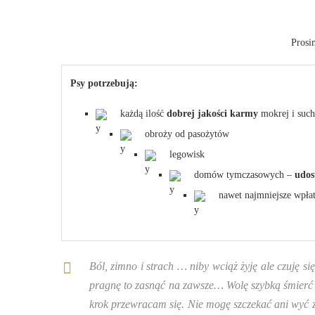
Prosi
Psy potrzebują:
każdą ilość
dobrej jakości karmy
mokrej i such
obroży od pasożytów
legowisk
domów tymczasowych –
udos
nawet najmniejsze wpła
Ból, zimno i strach … niby wciąż żyję ale czuję s
pragnę to zasnąć na zawsze… Wolę szybką śmierć ni
krok przewracam się. Nie mogę szczekać ani wyć z 