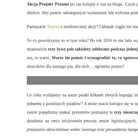
Akcja Projekt Prezent
po raz kolejny u nas na blogu. Czym 
zbiórce. Aby pomóc udostępnijcie wydarzenie lub wybrane posty 
Pamiętacie
Tarysa
z zeszłorocznej akcji? Chłopak ciągle nie 
To co powtórzymy to w tym roku? Bo rok 2016 to nie lada 
mianowicie
trzy żywe psie szkielety odebrane podczas jednej
nas, to warto.
Warto im pomóc i wynagrodzić to, co zgotowa
smaczków dla naszego psa, dla nich… ogromna pomoc!
Co roku wydajemy na nasze psiaki kilkaset złotych kupując i
jednemu z poniższych psiaków? A może macie kurzące się w sza
zanim popędzimy szukać prezentów poznajmy te
trzy nieszczę
działania na rzecz inicjowania procesu zmian legislacyjnych
przejawów okrucieństwa wobec zwierząt oraz prowadzenie kampa