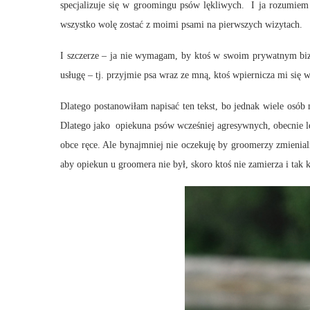
specjalizuje się w groomingu psów lękliwych. I ja rozumiem
wszystko wolę zostać z moimi psami na pierwszych wizytach.
I szczerze – ja nie wymagam, by ktoś w swoim prywatnym bizn
usługę – tj. przyjmie psa wraz ze mną, ktoś wpiernicza mi się
Dlatego postanowiłam napisać ten tekst, bo jednak wiele osób
Dlatego jako opiekuna psów wcześniej agresywnych, obecnie lę
obce ręce. Ale bynajmniej nie oczekuję by groomerzy zmienia
aby opiekun u groomera nie był, skoro ktoś nie zamierza i tak