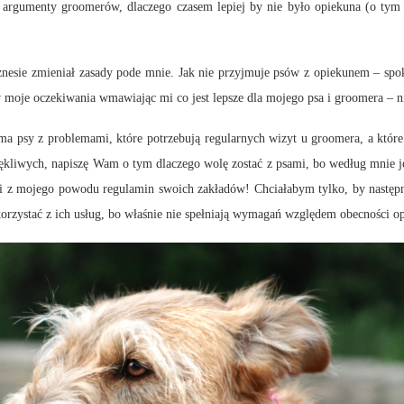
 argumenty groomerów, dlaczego czasem lepiej by nie było opiekuna (o tym b
esie zmieniał zasady pode mnie. Jak nie przyjmuje psów z opiekunem – spok
 w moje oczekiwania wmawiając mi co jest lepsze dla mojego psa i groomera – n
 ma psy z problemami, które potrzebują regularnych wizyt u groomera, a któr
kliwych, napiszę Wam o tym dlaczego wolę zostać z psami, bo według mnie jest
li z mojego powodu regulamin swoich zakładów! Chciałabym tylko, by następ
 korzystać z ich usług, bo właśnie nie spełniają wymagań względem obecności o