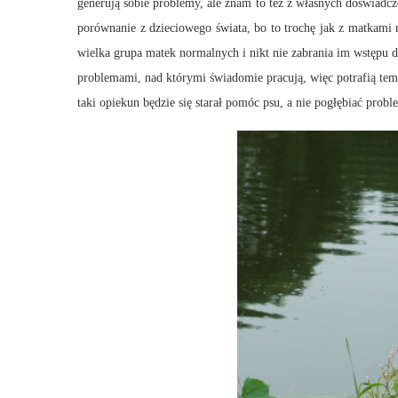
generują sobie problemy, ale znam to też z własnych doświadc
porównanie z dzieciowego świata, bo to trochę jak z matkami ni
wielka grupa matek normalnych i nikt nie zabrania im wstępu dl
problemami, nad którymi świadomie pracują, więc potrafią tem
taki opiekun będzie się starał pomóc psu, a nie pogłębiać probl