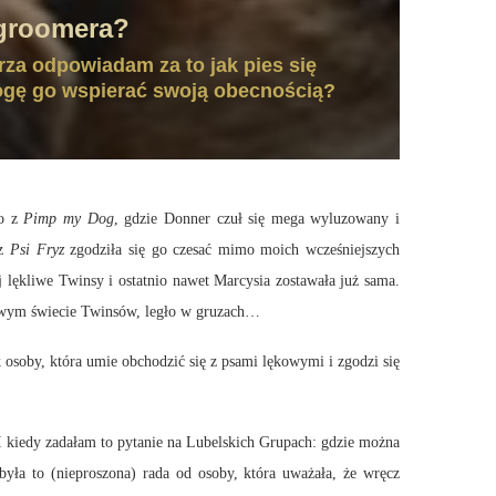
 groomera?
za odpowiadam za to jak pies się
mogę go wspierać swoją obecnością?
ło z
Pimp my Dog
, gdzie Donner czuł się mega wyluzowany i
z
Psi Fryz
zgodziła się go czesać mimo moich wcześniejszych
 lękliwe Twinsy i ostatnio nawet Marcysia zostawała już sama.
kliwym świecie Twinsów, legło w gruzach…
 osoby, która umie obchodzić się z psami lękowymi i zgodzi się
 kiedy zadałam to pytanie na Lubelskich Grupach: gdzie można
była to (nieproszona) rada od osoby, która uważała, że wręcz