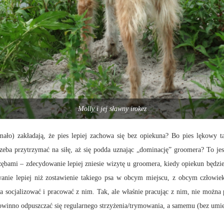
Molly i jej sławny irokez
ało) zakładają, że pies lepiej zachowa się bez opiekuna? Bo pies lękowy tak
zeba przytrzymać na siłę, aż się podda uznając „dominację” groomera? To jes
zębami – zdecydowanie lepiej zniesie wizytę u groomera, kiedy opiekun będzie
wanie lepiej niż zostawienie takiego psa w obcym miejscu, z obcym człowiek
a socjalizować i pracować z nim. Tak, ale właśnie pracując z nim, nie można p
winno odpuszczać się regularnego strzyżenia/trymowania, a samemu (bez umieję