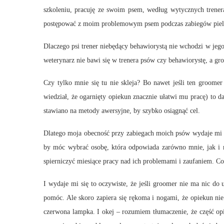
szkoleniu, pracuję ze swoim psem, według wytycznych trener
postępować z moim problemowym psem podczas zabiegów piel
Dlaczego psi trener niebędący behawiorystą nie wchodzi w jego
weterynarz nie bawi się w trenera psów czy behawiorystę, a gr
Czy tylko mnie się tu nie skleja? Bo nawet jeśli ten groom
wiedział, że ogarnięty opiekun znacznie ułatwi mu pracę) to 
stawiano na metody awersyjne, by szybko osiągnąć cel.
Dlatego moja obecność przy zabiegach moich psów wydaje mi s
by móc wybrać osobę, która odpowiada zarówno mnie, jak i m
spierniczyć miesiące pracy nad ich problemami i zaufaniem. Co 
I wydaje mi się to oczywiste, że jeśli groomer nie ma nic do
pomóc. Ale skoro zapiera się rękoma i nogami, że opiekun nie 
czerwona lampka. I okej – rozumiem tłumaczenie, że część op