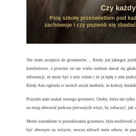
Czy każdy
Psią szkołę prześwietlam pod ka
zachowuje i czy pozwoli się zbada
Nie mam szczęścia do groomerów… Kiedy już jakiegoś polub
komfortowo, a przecież on nie wielu osobom dawał się głask
informacji, że może być z nim rożnie i że ja będę z nim podc
Kiedy Asia ogłosiła w swoich social mediach, że kończy dział
Przyszło nam szukać nowego groomera. Osoby, która nie tylko t
na moją obecność podczas pierwszych wizyt, by zobaczyć, jak
Moim warunkiem w poszukiwaniu groomera, była możliwość zost
być obecnym na wizycie, mocno zdziwił mnie odzew, że
psa