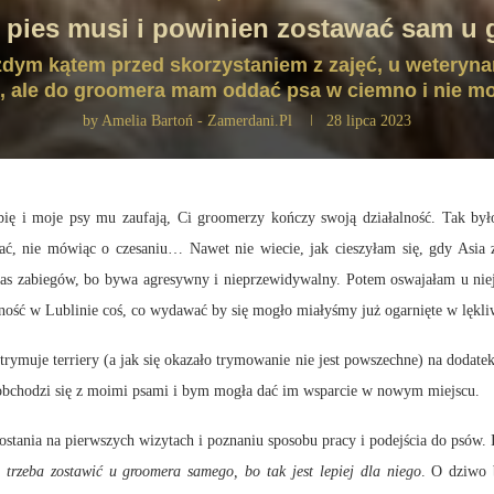
 pies musi i powinien zostawać sam u
żdym kątem przed skorzystaniem z zajęć, u weterynar
ć, ale do groomera mam oddać psa w ciemno i nie 
by
Amelia Bartoń - Zamerdani.pl
28 lipca 2023
ię i moje psy mu zaufają, Ci groomerzy kończy swoją działalność. Tak by
ać, nie mówiąc o czesaniu… Nawet nie wiecie, jak cieszyłam się, gdy Asia 
zas zabiegów, bo bywa agresywny i nieprzewidywalny. Potem oswajałam u niej
alność w Lublinie coś, co wydawać by się mogło miałyśmy już ogarnięte w lę
rymuje terriery (a jak się okazało trymowanie nie jest powszechne) na dodatek
 obchodzi się z moimi psami i bym mogła dać im wsparcie w nowym miejscu.
ania na pierwszych wizytach i poznaniu sposobu pracy i podejścia do psów. I
 trzeba zostawić u groomera samego, bo tak jest lepiej dla niego
. O dziwo 