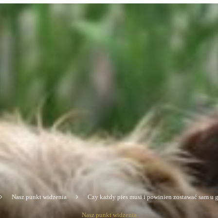
Nasz punkt widzenia
Czy każdy pies musi i powinien zostawać sam u 
Nasz punkt widzenia