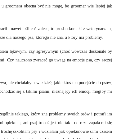
e u groomera obecna być nie mogę, bo groomer wie lepiej jak
i i nawet jeśli coś zaleca, to prosi o kontakt z weterynarzem,
ze dla naszego psa, którego nie zna, a który ma problemy.
ć z psem lękowym, czy agresywnym (choć wówczas doskonale by
sami. Czy nauczono zwracać go uwagę na emocje psa, czy raczej
a, ale chciałabym wiedzieć, jakie ktoś ma podejście do psów,
chodzić się z takimi psami, nieznający ich emocji mógłby mi
zególnie takiego, który zna problemy swoich psów i potrafi im
opiekuna, ani psa) to coś jest nie tak i od razu zapala mi się
 trochę szkoliłam psy i wdziałam jak opiekunowie sami czasem