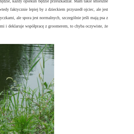
zędzie, każdy opiekun będzie przeszkadzał. Mam takie śmieszne
edy faktycznie lepiej by z dzieckiem przyszedł ojciec, ale jest
czkami, ale spora jest normalnych, szczególnie jeśli mają psa z
mi i deklaruje współpracę z groomerem, to chyba oczywiste, że