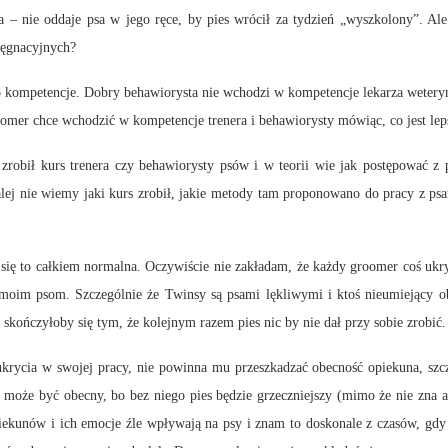
a – nie oddaje psa w jego ręce, by pies wrócił za tydzień „wyszkolony”. Al
ęgnacyjnych?
 kompetencje. Dobry behawiorysta nie wchodzi w kompetencje lekarza weterynari
oomer chce wchodzić w kompetencje trenera i behawiorysty mówiąc, co jest leps
er zrobił kurs trenera czy behawiorysty psów i w teorii wie jak postępowa
dalej nie wiemy jaki kurs zrobił, jakie metody tam proponowano do pracy z p
ię to całkiem normalna. Oczywiście nie zakładam, że każdy groomer coś ukryw
oim psom. Szczególnie że Twinsy są psami lękliwymi i ktoś nieumiejący ob
skończyłoby się tym, że kolejnym razem pies nic by nie dał przy sobie zrobić.
 ukrycia w swojej pracy, nie powinna mu przeszkadzać obecność opiekuna, szc
może być obecny, bo bez niego pies będzie grzeczniejszy (mimo że nie zna ani 
iekunów i ich emocje źle wpływają na psy i znam to doskonale z czasów, gdy