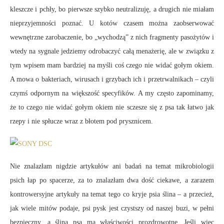
kleszcze i pchły, bo pierwsze szybko neutralizuję, a drugich nie miałam
nieprzyjemności poznać. U kotów czasem można zaobserwować
wewnętrzne zarobaczenie, bo „wychodzą” z nich fragmenty pasożytów i
wtedy na sygnale jedziemy odrobaczyć całą menażerię, ale w związku z
tym wpisem mam bardziej na myśli coś czego nie widać gołym okiem.
A mowa o bakteriach, wirusach i grzybach ich i przetrwalnikach – czyli
czymś odpornym na większość specyfików. A my często zapominamy,
że to czego nie widać gołym okiem nie sczesze się z psa tak łatwo jak
rzepy i nie spłucze wraz z błotem pod prysznicem.
Nie znalazłam nigdzie artykułów ani badań na temat mikrobiologii
psich łap po spacerze, za to znalazłam dwa dość ciekawe, a zarazem
kontrowersyjne artykuły na temat tego co kryje psia ślina – a przecież,
jak wiele mitów podaje, psi pysk jest czystszy od naszej buzi, w pełni
bezpieczny, a ślina psa ma właściwości prozdrowotne. Jeśli więc