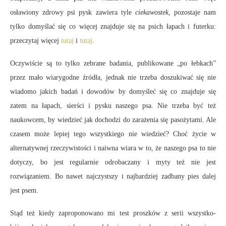
osławiony zdrowy psi pysk zawiera tyle
ciekawostek
, pozostaje nam
tylko domyślać się co więcej znajduje się na psich łapach i futerku:
przeczytaj więcej
tutaj
i
tutaj
.
Oczywiście są to tylko zebrane badania, publikowane „po łebkach”
przez mało wiarygodne źródła, jednak nie trzeba doszukiwać się nie
wiadomo jakich badań i dowodów by domyśleć się co znajduje się
zatem na łapach, sierści i pysku naszego psa. Nie trzeba być też
naukowcem, by wiedzieć jak dochodzi do zarażenia się pasożytami. Ale
czasem może lepiej tego wszystkiego nie wiedzieć? Choć życie w
alternatywnej rzeczywistości i naiwna wiara w to, że naszego psa to nie
dotyczy, bo jest regularnie odrobaczany i myty też nie jest
rozwiązaniem. Bo nawet najczystszy i najbardziej zadbany pies dalej
jest psem.
Stąd też kiedy zaproponowano mi test proszków z serii wszystko-