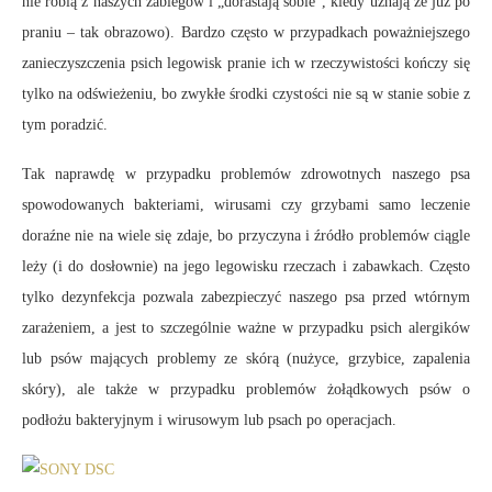
nie robią z naszych zabiegów i „dorastają sobie”, kiedy uznają że już po
praniu – tak obrazowo). Bardzo często w przypadkach poważniejszego
zanieczyszczenia psich legowisk pranie ich w rzeczywistości kończy się
tylko na odświeżeniu, bo zwykłe środki czystości nie są w stanie sobie z
tym poradzić.
Tak naprawdę w przypadku problemów zdrowotnych naszego psa
spowodowanych bakteriami, wirusami czy grzybami samo leczenie
doraźne nie na wiele się zdaje, bo przyczyna i źródło problemów ciągle
leży (i do dosłownie) na jego legowisku rzeczach i zabawkach. Często
tylko dezynfekcja pozwala zabezpieczyć naszego psa przed wtórnym
zarażeniem, a jest to szczególnie ważne w przypadku psich alergików
lub psów mających problemy ze skórą (nużyce, grzybice, zapalenia
skóry), ale także w przypadku problemów żołądkowych psów o
podłożu bakteryjnym i wirusowym lub psach po operacjach.