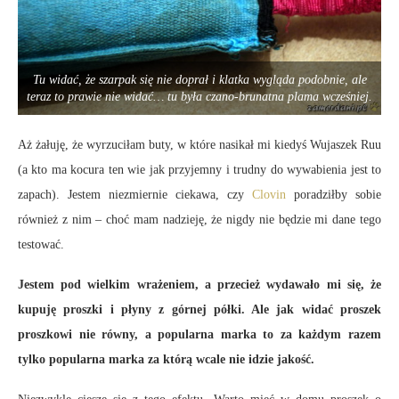
Tu widać, że szarpak się nie doprał i klatka wygląda podobnie, ale
teraz to prawie nie widać… tu była czano-brunatna plama wcześniej.
Aż żałuję, że wyrzuciłam buty, w które nasikał mi kiedyś Wujaszek Ruu
(a kto ma kocura ten wie jak przyjemny i trudny do wywabienia jest to
zapach). Jestem niezmiernie ciekawa, czy
Clovin
poradziłby sobie
również z nim – choć mam nadzieję, że nigdy nie będzie mi dane tego
testować.
Jestem pod wielkim wrażeniem, a przecież wydawało mi się, że
kupuję proszki i płyny z górnej półki. Ale jak widać proszek
proszkowi nie równy, a popularna marka to za każdym razem
tylko popularna marka za którą wcale nie idzie jakość.