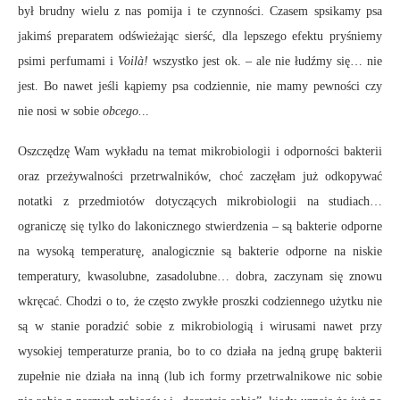
był brudny wielu z nas pomija i te czynności. Czasem spsikamy psa
jakimś preparatem odświeżając sierść, dla lepszego efektu pryśniemy
psimi perfumami i
Voilà!
wszystko jest ok. – ale nie łudźmy się… nie
jest. Bo nawet jeśli kąpiemy psa codziennie, nie mamy pewności czy
nie nosi w sobie
obcego.
..
Oszczędzę Wam wykładu na temat mikrobiologii i odporności bakterii
oraz przeżywalności przetrwalników, choć zaczęłam już odkopywać
notatki z przedmiotów dotyczących mikrobiologii na studiach…
ograniczę się tylko do lakonicznego stwierdzenia – są bakterie odporne
na wysoką temperaturę, analogicznie są bakterie odporne na niskie
temperatury, kwasolubne, zasadolubne… dobra, zaczynam się znowu
wkręcać. Chodzi o to, że często zwykłe proszki codziennego użytku nie
są w stanie poradzić sobie z mikrobiologią i wirusami nawet przy
wysokiej temperaturze prania, bo to co działa na jedną grupę bakterii
zupełnie nie działa na inną (lub ich formy przetrwalnikowe nic sobie