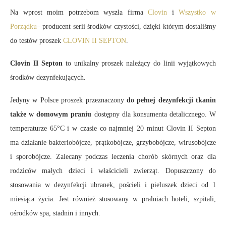
Na wprost moim potrzebom wyszła firma
Clovin
i
Wszystko w
Porządku
– producent serii środków czystości, dzięki którym dostaliśmy
do testów proszek
CLOVIN II SEPTON
.
Clovin II Septon
to unikalny proszek należący do linii wyjątkowych
środków dezynfekujących.
Jedyny w Polsce proszek przeznaczony
do pełnej dezynfekcji tkanin
także w domowym praniu
dostępny dla konsumenta detalicznego. W
temperaturze 65°C i w czasie co najmniej 20 minut Clovin II Septon
ma działanie bakteriobójcze, prątkobójcze, grzybobójcze, wirusobójcze
i sporobójcze. Zalecany podczas leczenia chorób skórnych oraz dla
rodziców małych dzieci i właścicieli zwierząt. Dopuszczony do
stosowania w dezynfekcji ubranek, pościeli i pieluszek dzieci od 1
miesiąca życia. Jest również stosowany w pralniach hoteli, szpitali,
ośrodków spa, stadnin i innych.