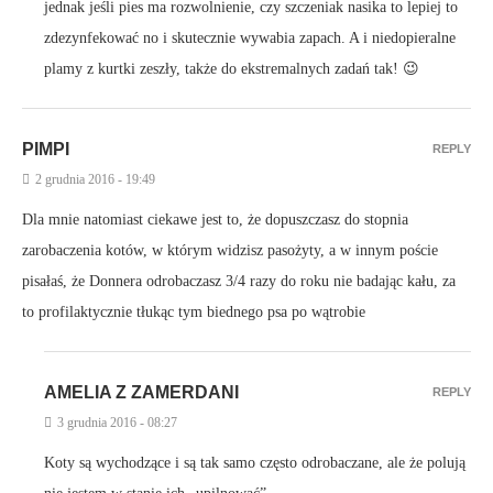
jednak jeśli pies ma rozwolnienie, czy szczeniak nasika to lepiej to
zdezynfekować no i skutecznie wywabia zapach. A i niedopieralne
plamy z kurtki zeszły, także do ekstremalnych zadań tak! 😉
PIMPI
REPLY
2 grudnia 2016 - 19:49
Dla mnie natomiast ciekawe jest to, że dopuszczasz do stopnia
zarobaczenia kotów, w którym widzisz pasożyty, a w innym poście
pisałaś, że Donnera odrobaczasz 3/4 razy do roku nie badając kału, za
to profilaktycznie tłukąc tym biednego psa po wątrobie
AMELIA Z ZAMERDANI
REPLY
3 grudnia 2016 - 08:27
Koty są wychodzące i są tak samo często odrobaczane, ale że polują