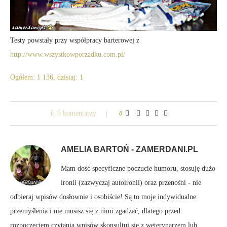
Testy powstały przy współpracy barterowej z
http://www.wszystkowporzadku.com.pl/
Ogółem: 1 136, dzisiaj: 1
6 komentarzy
0
AMELIA BARTOŃ - ZAMERDANI.PL
Mam dość specyficzne poczucie humoru, stosuję dużo
ironii (zazwyczaj autoironii) oraz przenośni - nie
odbieraj wpisów dosłownie i osobiście! Są to moje indywidualne
przemyślenia i nie musisz się z nimi zgadzać, dlatego przed
rozpoczęciem czytania wpisów skonsultuj się z weterynarzem lub