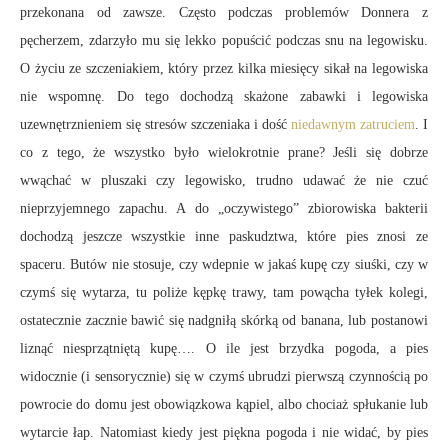
przekonana od zawsze. Często podczas problemów Donnera z
pęcherzem, zdarzyło mu się lekko popuścić podczas snu na legowisku.
O życiu ze szczeniakiem, który przez kilka miesięcy sikał na legowiska
nie wspomnę. Do tego dochodzą skażone zabawki i legowiska
uzewnętrznieniem się stresów szczeniaka i dość
niedawnym zatruciem
. I
co z tego, że wszystko było wielokrotnie prane? Jeśli się dobrze
wwąchać w pluszaki czy legowisko, trudno udawać że nie czuć
nieprzyjemnego zapachu. A do „oczywistego” zbiorowiska bakterii
dochodzą jeszcze wszystkie inne paskudztwa, które pies znosi ze
spaceru. Butów nie stosuje, czy wdepnie w jakaś kupę czy siuśki, czy w
czymś się wytarza, tu poliże kępkę trawy, tam powącha tyłek kolegi,
ostatecznie zacznie bawić się nadgniłą skórką od banana, lub postanowi
liznąć niesprzątniętą kupę…. O ile jest brzydka pogoda, a pies
widocznie (i sensorycznie) się w czymś ubrudzi pierwszą czynnością po
powrocie do domu jest obowiązkowa kąpiel, albo chociaż spłukanie lub
wytarcie łap. Natomiast kiedy jest piękna pogoda i nie widać, by pies