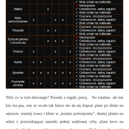
Niby co w tym dziwnego? Proszki z reguły piorą… No właśnie, ale ten
kto ma psa, wie że wcale tak łatwo nie da się doprać plam po ślinie na
rękawie, wtartej trawy i błota w „kolano poświęcenia”, tłustej plamy na
udzie z przeciekającej saszetki pełnej wędzonej ryby, plam krwi na