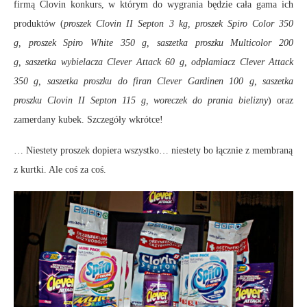
firmą Clovin konkurs, w którym do wygrania będzie cała gama ich
produktów (
proszek Clovin II Septon 3 kg, proszek Spiro Color 350
g, proszek Spiro White 350 g, saszetka proszku Multicolor 200
g, saszetka wybielacza Clever Attack 60 g, odplamiacz Clever Attack
350 g, saszetka proszku do firan Clever Gardinen 100 g, saszetka
proszku Clovin II Septon 115 g, woreczek do prania bielizny
) oraz
zamerdany kubek. Szczegóły wkrótce!
… Niestety proszek dopiera wszystko… niestety bo łącznie z membraną
z kurtki. Ale coś za coś.