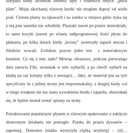
szarpaku kiedy szczeniak zmienia zęby i wszelkich innych „psich
plam”. Mojej ukochanej różowej kurtki nie mogłam doprać od wielu
prań. Ciemne plamy na rękawach i na zamku w miejscu gdzie styka się
z nią psia saszetka nie schodziły. Pluszaki nawet po praniu śmierdziały,
to samo kocyki (nawet po wlaniu nadprogramowej ilości płynu do
płukania, po kilku dniach kiedy „kwiaty” zwietrzały zapach moczu i
fekaliów wracał). Zrobiłam jeszcze jeden test z materiałowym
kenelem. Co się z nim stało? Mówiąc obrazowo, podczas pierwszego
dnia zatrucia Elki, szczeniak w nim
wybuchł,
a po chwili
wybuch
na
klatkę po raz kolejny tylko z zewnątrz… Jako, że materiał jest na tyle
specyficzny że z jednej strony jest nieprzemakalny, z drugiej kiedy coś
w niego wsiąknie nie ma szans wywabienia brudu i zapachu, obawiałam
się, że będzie musiał zostać spisany na straty.
Potraktowanie popularnym płynem w różowym opakowaniu o zabójczo
skutecznym działaniu nie pomogło. Pianka do prania dywanów –
zapomnij. Domestos (matka wytoczyła ciężką artylerię) – cóż…