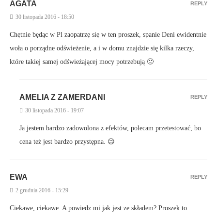
AGATA
REPLY
30 listopada 2016 - 18:50
Chętnie będąc w Pl zaopatrzę się w ten proszek, spanie Deni ewidentnie
woła o porządne odświeżenie, a i w domu znajdzie się kilka rzeczy,
które takiej samej odświeżającej mocy potrzebują 🙂
AMELIA Z ZAMERDANI
REPLY
30 listopada 2016 - 19:07
Ja jestem bardzo zadowolona z efektów, polecam przetestować, bo
cena też jest bardzo przystępna. 😉
EWA
REPLY
2 grudnia 2016 - 15:29
Ciekawe, ciekawe. A powiedz mi jak jest ze składem? Proszek to