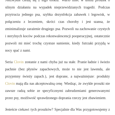
Niezwykle cieszę się z tego efektu. Warto mieć w domu proszek o
silnym działaniu na wypadek nieprzewidzianych tragedii. Podczas
przytrucia jednego psa, szybka dezynfekcja zabawek i legowisk, w
połączeniu z leczeniem, skróci czas choroby i jest szansa, że
zminimalizuje zarażenie drugiego psa. Pozwoli na zachowanie czystych
i sterylnych koców podczas rekonwalescencji pooperacyjnej, ostatecznie
pozwoli mi mieć trochę czystsze sumienie, kiedy futrzaki przyjdą w
nocy spać z nami.
Seria
Clovin
zostanie z nami chyba już na stałe. Pranie ładnie i świeżo
pachnie (bez płynów zapachowych, może to nie jest lawenda, ale
przyjemny świeży zapach.), jest doprane, a najważniejsze: produkty
Clovin
mają dla nas akceptowalną cenę. Wiedząc, że zwykłe proszki nie
zawsze radzą sobie ze specyficznymi zabrudzeniami generowanymi
przez psy, możliwość sprawdzonego doprania rzeczy jest zbawieniem.
Jesteście ciekawi tych proszków? Specjalnie dla Was przygotowujemy z