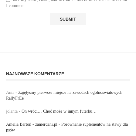
I comment.
NAJNOWSZE KOMENTARZE
Ania
-
Zajęłyśmy pierwsze miejsce na zawodach ogólnoświatowych
RallyFrEe
jolanta
-
On wróci… Choć może w innym futerku…
Amelia Bartoń - zamerdani.pl
-
Porównanie suplementów na stawy dla
psów