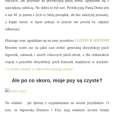
bójczych, jak przystało na perfekcyjną panią domu, zgodziłam się z
największą radością. No dobra to był żart. Perfekcyjną Panią Domu jest
u nas M. ja jestem z tych co lubią porządek, ale bez należytej przesady,
a kupki sierści w kącie pokoju to jeszcze nie powód by odpalać
odkurzacz.
Dlaczego więc zgodziłam się na testy proszków
CLOVIN II SEPTON
?
Bowiem warto raz na jakiś czas zrobić generalną dezynfekcję psich
legowisk, zabawek i moich roboczych psich-ubrań, a dla ciekawskich
więcej o potrzebie dezynfekcji psich łóżeczek znajdziecie w artykule:
Co można znaleźć w legowisku naszego pupila?
Ale po co skoro, moje psy są czyste?
No właśnie… już śpieszę z wyjaśnieniami na swoim przykładzie. O
tym, że legowiska Donnera i Elzy żyją własnym życiem byłam