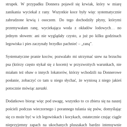
strupek. W przypadku Donnera pojawił się krwiak, który w miarę
zanikania wyciekał z rany. Wszystkie koce były więc systematycznie
zabrudzone krwią i osoczem. Do tego dochodziły płyny, którymi
przemywałam ranę, wyciekająca woda z okładów lodowych… no
jednym słowem: ani nie wyglądały czysto, a już po kilku godzinach
legowiska i pies zaczynały brzydko pachnieć – „raną”.
Systematyczne pranie koców, pozwalało mi utrzymać szew na brzuchu
psa (którzy często stykał się z kocem) w przyzwoitych warunkach, nie
miałam też obaw o innych lokatorów, którzy wchodzili na Donnerowe
posłanie, zobaczyć co tam u niego słychać, że wyniosą z niego jakieś
potocznie mówiąc
zarazki
.
Dodatkowo biorąc więc pod uwagę, wszystko to co zbiera się na naszej
pościeli podczas wieczornego i porannego tulania się psów, domyślając
się co może być w ich legowiskach i kocykach, ostatecznie czując ciągle
nieprzyjemny zapach na ukochanych pluszakach bardzo intensywnie