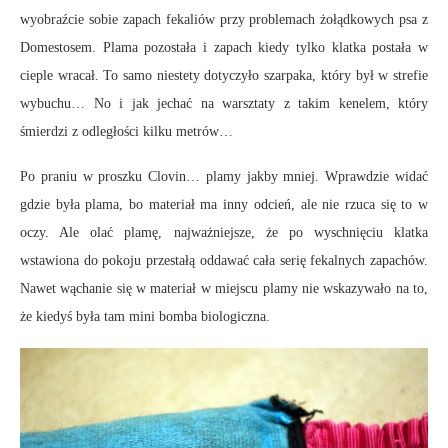
wyobraźcie sobie zapach fekaliów przy problemach żołądkowych psa z
Domestosem. Plama pozostała i zapach kiedy tylko klatka postała w
cieple wracał. To samo niestety dotyczyło szarpaka, który był w strefie
wybuchu… No i jak jechać na warsztaty z takim kenelem, który
śmierdzi z odległości kilku metrów…
Po praniu w proszku Clovin… plamy jakby mniej. Wprawdzie widać
gdzie była plama, bo materiał ma inny odcień, ale nie rzuca się to w
oczy. Ale olać plamę, najważniejsze, że po wyschnięciu klatka
wstawiona do pokoju przestałą oddawać cała serię fekalnych zapachów.
Nawet wąchanie się w materiał w miejscu plamy nie wskazywało na to,
że kiedyś była tam mini bomba biologiczna.