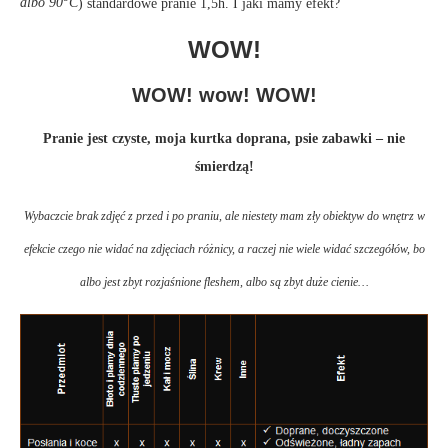
albo 90
C
) standardowe pranie 1,5h. I jaki mamy efekt?
WOW!
WOW! wow! WOW!
Pranie jest czyste, moja kurtka doprana, psie zabawki – nie
śmierdzą!
Wybaczcie brak zdjęć z przed i po praniu, ale niestety mam zły obiektyw do wnętrz w
efekcie czego nie widać na zdjęciach różnicy, a raczej nie wiele widać szczegółów, bo
albo jest zbyt rozjaśnione fleshem, albo są zbyt duże cienie…