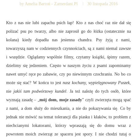
by
Amelia Bartoń - Zamerdani.pl
30 listopada 2016
Kto z nas nie lubi zapachu psich łap! Kto z nas choć raz nie dał się
polizać psu po twarzy, albo nie zaprosił go do łóżka (ostatecznie na
kolana) kiedy dopadła nas jesienna chandra. Psy żyją z nami,
towarzyszą nam w codziennych czynnościach, są z nami niemal zawsze
i wszędzie. Oglądamy wspólnie filmy, czytamy książki, śpimy razem,
dzielimy się jedzeniem. Często w naszym życiu z psami zapominamy
nawet umyć ręce po zabawie, czy po niewinnym czochraniu. No bo co
może się stać? W końcu to jest
nasz kochany, wypielęgnowany Puszek
,
nie
jakiś tam podwórzowy kundel
. Ja też należę do tych osób, które
wyznają zasadę – „
mój dom, moje zasady
” czyli zwierzęta mogą spać
z nami, a dom służy do mieszkania, a nie do pokazywania się. Co by
jednak nie mówić na temat tolerancji dla piasku i kłaków, to problem z
niechcianymi lokatorami, którzy wpraszają się do domu wraz z
powrotem moich zwierząt ze spaceru jest spory. I nie chodzi tutaj o