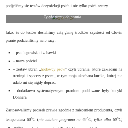
podjęliśmy się testów dezynfekcji psich i nie tylko psich rzeczy.
Tyyyle mamy do prania…
Jako, że do testów dostaliśmy całą gamę środków czystości od Clovin
pranie podzieliliśmy na 3 razy:
– psie legowiska i zabawki
– nasza pościel
– zestaw ubrań „
hodowcy psów
” czyli ubrania, które zakładam na
treningi i spacery z psami, w tym moja ukochana kurtka, której nie
udało mi się nigdy doprać.
– dodatkowo systematycznym praniom poddawane były kocyki
Donnera
Zastosowaliśmy proszek prawie zgodnie z zaleceniem producenta, czyli
o
o
o
temperatura 60
C (
nie miałam programu na 65
C, tylko albo 60
C,
o