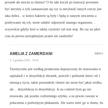
proszek ale mocna ta chemia? O ile taki kocyk po kastracji powinien
być sterylny o tyle zastanawiam się czy ta sterylność innych rzeczy jest
taka dobra…w końcu bakterie są były i będą w naszym otoczeniu a
pozbywanie się ich, może osłabić odporność naszego organizmu…
oczywiście gdyby ktoś w takiej czystości żył non stop. Bo raz na jakiś
czas na pewno porządniejsze pranie nie zaszkodzi!
AMELIA Z ZAMERDANI
REPLY
2 grudnia 2016 - 16:41
Teoretycznie jest według producenta dopuszczony do stosowania w
szpitalach i w dezynfekcji ubranek, pościeli i pieluszek dzieci od 1
miesiąca życia, także pozostałość chemii nie moze być jakaś wielka,
ale… dezynfekcja to dezynfekcja. Ja na codzień bym go nie
stosowała, jak poszku codziennego użytku, a na pewno zawsze w
połaczeniu z podwójnym płukaniem. Ale warto mieć go w domu, bo