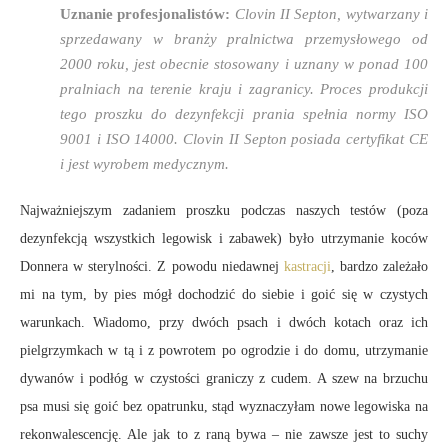
Uznanie profesjonalistów:
Clovin II Septon, wytwarzany i
sprzedawany w branży pralnictwa przemysłowego od
2000 roku, jest obecnie stosowany i uznany w ponad 100
pralniach na terenie kraju i zagranicy. Proces produkcji
tego proszku do dezynfekcji prania spełnia normy ISO
9001 i ISO 14000. Clovin II Septon posiada certyfikat CE
i jest wyrobem medycznym.
Najważniejszym zadaniem proszku podczas naszych testów (poza
dezynfekcją wszystkich legowisk i zabawek) było utrzymanie koców
Donnera w sterylności. Z powodu niedawnej
kastracji
, bardzo zależało
mi na tym, by pies mógł dochodzić do siebie i goić się w czystych
warunkach. Wiadomo, przy dwóch psach i dwóch kotach oraz ich
pielgrzymkach w tą i z powrotem po ogrodzie i do domu, utrzymanie
dywanów i podłóg w czystości graniczy z cudem. A szew na brzuchu
psa musi się goić bez opatrunku, stąd wyznaczyłam nowe legowiska na
rekonwalescencję. Ale jak to z raną bywa – nie zawsze jest to suchy