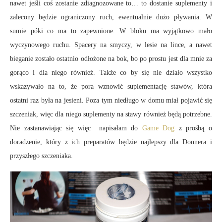
nawet jeśli coś zostanie zdiagnozowane to… to dostanie suplementy i
zalecony będzie ograniczony ruch, ewentualnie dużo pływania. W
sumie póki co ma to zapewnione. W bloku ma wyjątkowo mało
wyczynowego ruchu. Spacery na smyczy, w lesie na lince, a nawet
bieganie zostało ostatnio odłożone na bok, bo po prostu jest dla mnie za
gorąco i dla niego również. Także co by się nie działo wszystko
wskazywało na to, że pora wznowić suplementację stawów, która
ostatni raz była na jesieni. Poza tym niedługo w domu miał pojawić się
szczeniak, więc dla niego suplementy na stawy również będą potrzebne.
Nie zastanawiając się więc napisałam do
Game Dog
z prośbą o
doradzenie, który z ich preparatów będzie najlepszy dla Donnera i
przyszłego szczeniaka.