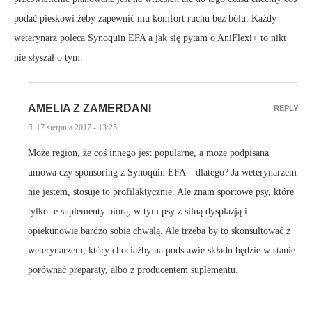
podać pieskowi żeby zapewnić mu komfort ruchu bez bólu. Każdy
weterynarz poleca Synoquin EFA a jak się pytam o AniFlexi+ to nikt
nie słyszał o tym.
AMELIA Z ZAMERDANI
REPLY
17 sierpnia 2017 - 13:25
Może region, że coś innego jest popularne, a może podpisana
umowa czy sponsoring z Synoquin EFA – dlatego? Ja weterynarzem
nie jestem, stosuje to profilaktycznie. Ale znam sportowe psy, które
tylko te suplementy biorą, w tym psy z silną dysplazją i
opiekunowie bardzo sobie chwalą. Ale trzeba by to skonsultować z
weterynarzem, który chociażby na podstawie składu będzie w stanie
porównać preparaty, albo z producentem suplementu.