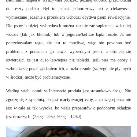
natomiast, najpierw wylizywała proszek, później dopiero przechodziła
do reszty posiłku. Był to jednak jednorazowy test z ciekawości,
wymieszane jedzenie z proszkiem wchodzi obydwu psom rewelacyjnie.
Dla psów bardziej wybrednych można rozmieszać suplement w letniej
wodzie (tak jak błonnik) lub w jogurcie/kefirze bądź rosole. Ja nie
potrzebowałam tego, ale jest to możliwe, więc nie powinno być
problemu z podaniem go nawet wybrednym psom, a ośmielę się
stwierdzić, że jest dużo łatwiejsze niż tabletki, jeśli pies ma opory i
wzbrania się przed zjadaniem ich, a rozkruszanie (szczególnie płynnych
w środku) może być problematyczne.
Według wielu opinii w Internecie produkt jest stosunkowo drogi. Nie
zgodzę się z tą opinią, bo jest
warty swojej ceny
, a co więcej cena nie
jest w cale aż tak wysoka, bo wiele preparatów o podobnym składzie
jest droższych. (250g – 89zł; 500g – 149zł)