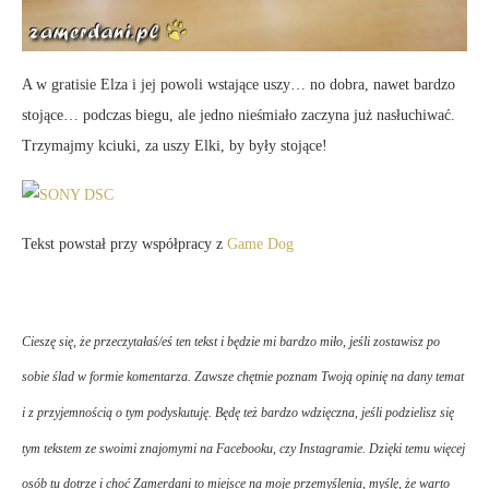
A w gratisie Elza i jej powoli wstające uszy… no dobra, nawet bardzo
stojące… podczas biegu, ale jedno nieśmiało zaczyna już nasłuchiwać.
Trzymajmy kciuki, za uszy Elki, by były stojące!
Tekst powstał przy współpracy z
Game Dog
Cieszę się, że przeczytałaś/eś ten tekst i będzie mi bardzo miło, jeśli zostawisz po
sobie ślad w formie komentarza. Zawsze chętnie poznam Twoją opinię na dany temat
i z przyjemnością o tym podyskutuję. Będę też bardzo wdzięczna, jeśli podzielisz się
tym tekstem ze swoimi znajomymi na Facebooku, czy Instagramie. Dzięki temu więcej
osób tu dotrze i choć
Zamerdani
to miejsce na moje przemyślenia, myślę, że warto