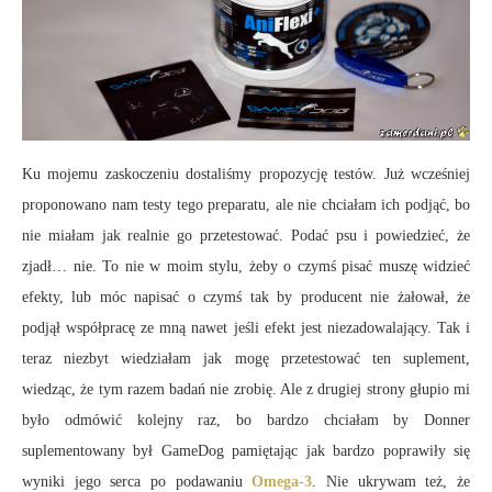
Ku mojemu zaskoczeniu dostaliśmy propozycję testów. Już wcześniej
proponowano nam testy tego preparatu, ale nie chciałam ich podjąć, bo
nie miałam jak realnie go przetestować. Podać psu i powiedzieć, że
zjadł… nie. To nie w moim stylu, żeby o czymś pisać muszę widzieć
efekty, lub móc napisać o czymś tak by producent nie żałował, że
podjął współpracę ze mną nawet jeśli efekt jest niezadowalający. Tak i
teraz niezbyt wiedziałam jak mogę przetestować ten suplement,
wiedząc, że tym razem badań nie zrobię. Ale z drugiej strony głupio mi
było odmówić kolejny raz, bo bardzo chciałam by Donner
suplementowany był GameDog pamiętając jak bardzo poprawiły się
wyniki jego serca po podawaniu
Omega-3
. Nie ukrywam też, że