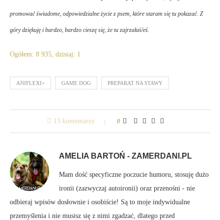
promować świadome, odpowiedzialne życie z psem, które staram się tu pokazać. Z
góry dziękuję i bardzo, bardzo cieszę się, że tu zajrzałaś/eś.
Ogółem: 8 935, dzisiaj: 1
ANIFLEXI+
GAME DOG
PREPARAT NA STAWY
13 komentarzy
0
AMELIA BARTOŃ - ZAMERDANI.PL
Mam dość specyficzne poczucie humoru, stosuję dużo
ironii (zazwyczaj autoironii) oraz przenośni - nie
odbieraj wpisów dosłownie i osobiście! Są to moje indywidualne
przemyślenia i nie musisz się z nimi zgadzać, dlatego przed