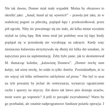
Nie tak dawno, Donner miał mały wypadek. Można by obrazowo to
określić jako:
„hasał, hasał aż się wywrócił”
– prawda jest taka, że w
szaleńczej pogoni za piłeczką, poplątał łapy i przekoziołkował, przez
pół ogrodu. Niby nic poważnego się nie stało, ale kilka minut wyraźnie
utykał na tylną łapę. Rok temu miał już podobny uraz tej łapy kiedy
poplątał się w przeszkodę nie wyrabiając na zakręcie. Kiedy więc
nieznaczna kulawizna utrzymywała się dłużej niż kilka dni uznałam, że
najwyższa pora na suplementację. Żeby było jasne, jak to skomentował
M. tłumacząc koledze, „kulawiznę Donnera”: „
Donner trochę nam
kuleje, tak wiesz trochę, bo widzi to tylko Amelia. Powiedziałbym, że to
nie więcej niż kilka milimetrów odchylenia od pionu.
” Nie był to uraz
na tyle poważny by jechać do weterynarza, wystarczy ograniczenie
ruchu i spacery na smyczy. Ale skoro tak łatwo pies doznaje urazów,
może warto go wspomóc? A jeśli to początki zwyrodnienia? Warto by
go przebadań, ale ostatnie nadprogramowe fundusze pożarła operacja. I