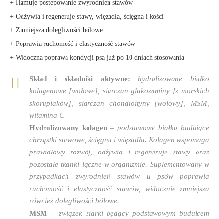
+ Hamuje postępowanie zwyrodnień stawów
+ Odżywia i regeneruje stawy, więzadła, ścięgna i kości
+ Zmniejsza dolegliwości bólowe
+ Poprawia ruchomość i elastyczność stawów
+ Widoczna poprawa kondycji psa już po 10 dniach stosowania
Skład i składniki aktywne:
hydrolizowane białko
kolagenowe [wołowe], siarczan glukozaminy [z morskich
skorupiaków], siarczan chondroityny [wołowy], MSM,
witamina C
Hydrolizowany kolagen
– podstawowe białko budujące
chrząstki stawowe, ścięgna i więzadła. Kolagen wspomaga
prawidłowy rozwój, odżywia i regeneruje stawy oraz
pozostałe tkanki łączne w organizmie. Suplementowany w
przypadkach zwyrodnień stawów u psów poprawia
ruchomość i elastyczność stawów, widocznie zmniejsza
również dolegliwości bólowe.
MSM
–
związek siarki będący podstawowym budulcem