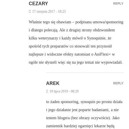
CEZARY
REPLY
17 sierpnia 2017 - 18:25
Właśnie tego się obawiam – podpisana umowa/sponsoring
i dlatego polecają. Ale z drugiej strony obdzwoniłem
kilku weterynarzy i każdy mówił o Synoquinie, że
spośród tych preparatów co stosowali ten przynosił
najlepsze i widoczne efekty natomiast o AniFlexi+ w
ogóle nie słyszeli więc się na jego temat nie wypowiadali.
AREK
REPLY
19 lipca 2019 - 08:29
to żaden sponsoring, synoquin po prostu działa
i jego działanie jest poparte badaniami, a nie
testem blogera (bez obrazy oczywiście). Jako
zamiennik bardziej ogarnięci lekarze będą