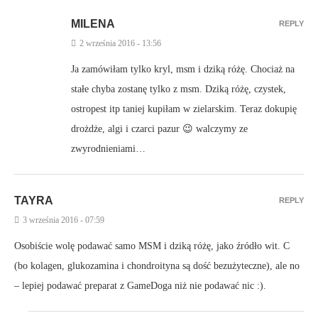
MILENA
REPLY
2 września 2016 - 13:56
Ja zamówiłam tylko kryl, msm i dziką różę. Chociaż na
stałe chyba zostanę tylko z msm. Dziką różę, czystek,
ostropest itp taniej kupiłam w zielarskim. Teraz dokupię
drożdże, algi i czarci pazur 😉 walczymy ze
zwyrodnieniami…
TAYRA
REPLY
3 września 2016 - 07:59
Osobiście wolę podawać samo MSM i dziką różę, jako źródło wit. C
(bo kolagen, glukozamina i chondroityna są dość bezużyteczne), ale no
– lepiej podawać preparat z GameDoga niż nie podawać nic :).