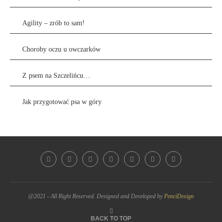
Agility – zrób to sam!
Choroby oczu u owczarków
Z psem na Szczelińcu…
Jak przygotować psa w góry
@2021 - All Right Reserved. Designed and Developed by
PenciDesign
BACK TO TOP