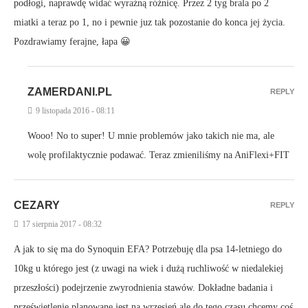
podłogi, naprawdę widać wyraźną różnicę. Przez 2 tyg brala po 2
miatki a teraz po 1, no i pewnie juz tak pozostanie do konca jej życia.
Pozdrawiamy ferajne, łapa 😀
ZAMERDANI.PL
REPLY
9 listopada 2016 - 08:11
Wooo! No to super! U mnie problemów jako takich nie ma, ale
wolę profilaktycznie podawać. Teraz zmieniliśmy na AniFlexi+FIT
CEZARY
REPLY
17 sierpnia 2017 - 08:32
A jak to się ma do Synoquin EFA? Potrzebuję dla psa 14-letniego do
10kg u którego jest (z uwagi na wiek i dużą ruchliwość w niedalekiej
przeszłości) podejrzenie zwyrodnienia stawów. Dokładne badania i
prześwietlenie planowane jest na wrzesień ale do tego czasu chcemy coś