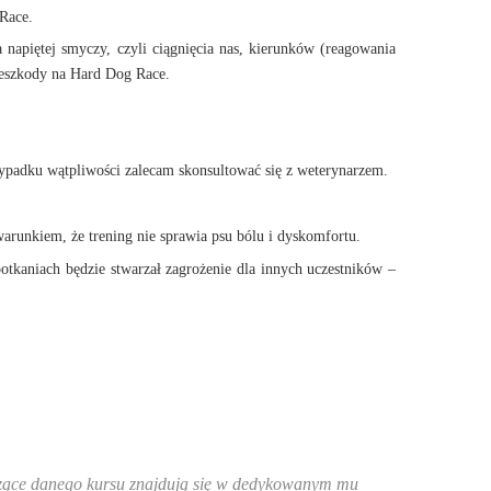
Race.
 napiętej smyczy, czyli ciągnięcia nas, kierunków (reagowania
rzeszkody na Hard Dog Race.
ypadku wątpliwości zalecam skonsultować się z weterynarzem.
runkiem, że trening nie sprawia psu bólu i dyskomfortu.
otkaniach będzie stwarzał zagrożenie dla innych uczestników –
tyczące danego kursu znajdują się w dedykowanym mu