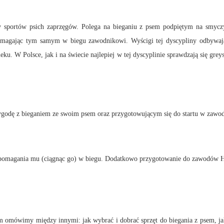
y sportów psich zaprzęgów. Polega na bieganiu z psem podpiętym na smyczy
omagając tym samym w biegu zawodnikowi. Wyścigi tej dyscypliny odbywaj
W Polsce, jak i na świecie najlepiej w tej dyscyplinie sprawdzają się greys
zygodę z bieganiem ze swoim psem oraz przygotowującym się do startu w zaw
 i pomagania mu (ciągnąc go) w biegu. Dodatkowo przygotowanie do zawodów 
 omówimy między innymi: jak wybrać i dobrać sprzęt do biegania z psem, jak 