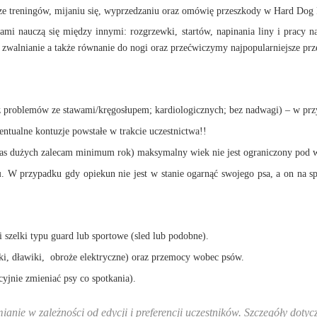
e treningów, mijaniu się, wyprzedzaniu oraz omówię przeszkody w Hard Dog 
ami nauczą się między innymi: rozgrzewki, startów, napinania liny i pracy na
 i zwalnianie a także równanie do nogi oraz przećwiczymy najpopularniejsze p
 problemów ze stawami/kręgosłupem; kardiologicznych; bez nadwagi) – w prz
ntualne kontuzje powstałe w trakcie uczestnictwa!!
s dużych zalecam minimum rok) maksymalny wiek nie jest ograniczony pod wa
u
. W przypadku gdy opiekun nie jest w stanie ogarnąć swojego psa, a on na sp
 szelki typu guard lub sportowe (sled lub podobne).
aki, dławiki, obroże elektryczne) oraz przemocy wobec psów.
jnie zmieniać psy co spotkania).
ianie w zależności od edycji i preferencji uczestników. Szczegóły do