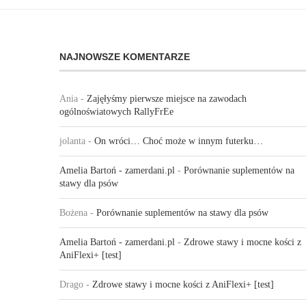
NAJNOWSZE KOMENTARZE
Ania
-
Zajęłyśmy pierwsze miejsce na zawodach
ogólnoświatowych RallyFrEe
jolanta
-
On wróci… Choć może w innym futerku…
Amelia Bartoń - zamerdani.pl
-
Porównanie suplementów na
stawy dla psów
Bożena
-
Porównanie suplementów na stawy dla psów
Amelia Bartoń - zamerdani.pl
-
Zdrowe stawy i mocne kości z
AniFlexi+ [test]
Drago
-
Zdrowe stawy i mocne kości z AniFlexi+ [test]