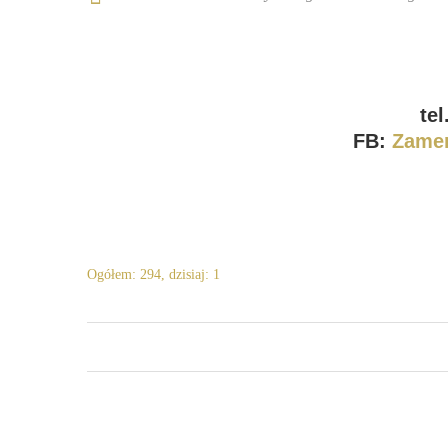
te
FB:
Zamer
Ogółem: 294, dzisiaj: 1