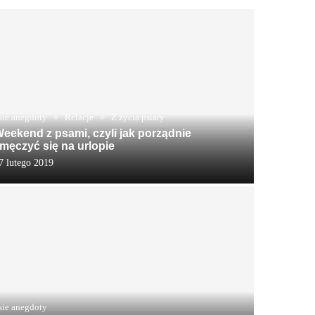
sie anegdoty
Relacje
Z życia psiary
eekend z psami, czyli jak porządnie
męczyć się na urlopie
7 lutego 2019
sie anegdoty