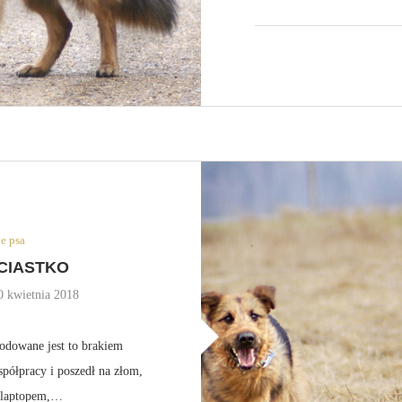
e psa
 CIASTKO
0 kwietnia 2018
wodowane jest to brakiem
ółpracy i poszedł na złom,
m laptopem,…