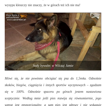
wysypu kleszczy nie znaczy, że w górach też ich nie ma!
Stały bywalec w Wilczaj Jamie
Mówi się, że nie powinno obciążać się psa do 1,5roku. Odnośnie
skoków, biegów, ciągnięcia i innych sportów wyczynowych – zgadzam
się w 100%. Odnośnie spaceru po górach jestem nastawiona
sceptycznie. Według mnie jeśli pies rozwija się równomiernie, jego
wzrost jest proporcjonalny, a sam pies jest zdrowy i nie wykazuje