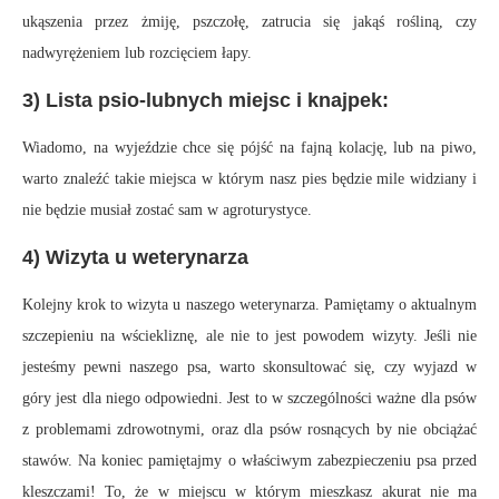
ukąszenia przez żmiję, pszczołę, zatrucia się jakąś rośliną, czy
nadwyrężeniem lub rozcięciem łapy.
3) Lista psio-lubnych miejsc i knajpek:
Wiadomo, na wyjeździe chce się pójść na fajną kolację, lub na piwo,
warto znaleźć takie miejsca w którym nasz pies będzie mile widziany i
nie będzie musiał zostać sam w agroturystyce.
4) Wizyta u weterynarza
Kolejny krok to wizyta u naszego weterynarza. Pamiętamy o aktualnym
szczepieniu na wściekliznę, ale nie to jest powodem wizyty. Jeśli nie
jesteśmy pewni naszego psa, warto skonsultować się, czy wyjazd w
góry jest dla niego odpowiedni. Jest to w szczególności ważne dla psów
z problemami zdrowotnymi, oraz dla psów rosnących by nie obciążać
stawów. Na koniec pamiętajmy o właściwym zabezpieczeniu psa przed
kleszczami! To, że w miejscu w którym mieszkasz akurat nie ma