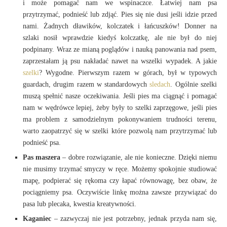
i może pomagać nam we wspinaczce. Łatwiej nam psa
przytrzymać, podnieść lub zdjąć. Pies się nie dusi jeśli idzie przed
nami. Żadnych dławików, kolczatek i łańcuszków! Donner na
szlaki nosił wprawdzie kiedyś kolczatkę, ale nie był do niej
podpinany. Wraz ze mianą poglądów i nauką panowania nad psem,
zaprzestałam ją psu nakładać nawet na wszelki wypadek. A jakie
szelki
? Wygodne. Pierwszym razem w górach, był w typowych
guardach, drugim razem w standardowych
sledach
. Ogólnie szelki
muszą spełnić nasze oczekiwania. Jeśli pies ma ciągnąć i pomagać
nam w wędrówce lepiej, żeby były to szelki zaprzęgowe, jeśli pies
ma problem z samodzielnym pokonywaniem trudności terenu,
warto zaopatrzyć się w szelki które pozwolą nam przytrzymać lub
podnieść psa.
Pas maszera
– dobre rozwiązanie, ale nie konieczne. Dzięki niemu
nie musimy trzymać smyczy w ręce. Możemy spokojnie studiować
mapę, podpierać się rękoma czy łapać równowagę, bez obaw, że
pociągniemy psa. Oczywiście linkę można zawsze przywiązać do
pasa lub plecaka, kwestia kreatywności.
Kaganiec
– zazwyczaj nie jest potrzebny, jednak przyda nam się,