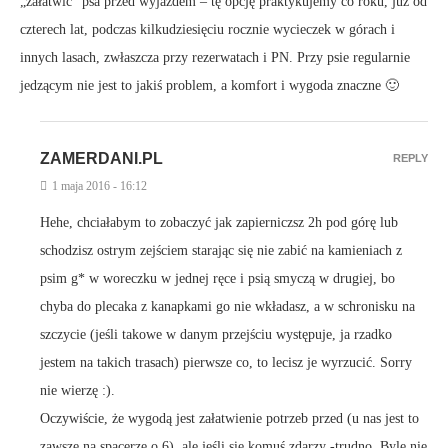
„załatwić” psa przed wyjazdem – tę opcję praktykujemy co roku, już od
czterech lat, podczas kilkudziesięciu rocznie wycieczek w górach i
innych lasach, zwłaszcza przy rezerwatach i PN. Przy psie regularnie
jedzącym nie jest to jakiś problem, a komfort i wygoda znaczne 🙂
ZAMERDANI.PL
REPLY
1 maja 2016 - 16:12
Hehe, chciałabym to zobaczyć jak zapierniczsz 2h pod górę lub
schodzisz ostrym zejściem starając się nie zabić na kamieniach z
psim g* w woreczku w jednej ręce i psią smyczą w drugiej, bo
chyba do plecaka z kanapkami go nie wkładasz, a w schronisku na
szczycie (jeśli takowe w danym przejściu występuje, ja rzadko
jestem na takich trasach) pierwsze co, to lecisz je wyrzucić. Sorry
nie wierzę :).
Oczywiście, że wygodą jest załatwienie potrzeb przed (u nas jest to
zawsze na spacerze o 6), ale jeśli się komuś zdarzy -trudno. Byle nie