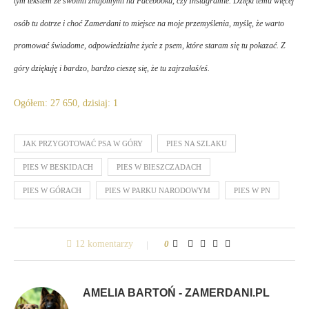
tym tekstem ze swoimi znajomymi na Facebooku, czy Instagramie. Dzięki temu więcej
osób tu dotrze i choć
Zamerdani
to miejsce na moje przemyślenia, myślę, że warto
promować świadome, odpowiedzialne życie z psem, które staram się tu pokazać. Z
góry dziękuję i bardzo, bardzo cieszę się, że tu zajrzałaś/eś.
Ogółem: 27 650, dzisiaj: 1
JAK PRZYGOTOWAĆ PSA W GÓRY
PIES NA SZLAKU
PIES W BESKIDACH
PIES W BIESZCZADACH
PIES W GÓRACH
PIES W PARKU NARODOWYM
PIES W PN
12 komentarzy
0
AMELIA BARTOŃ - ZAMERDANI.PL