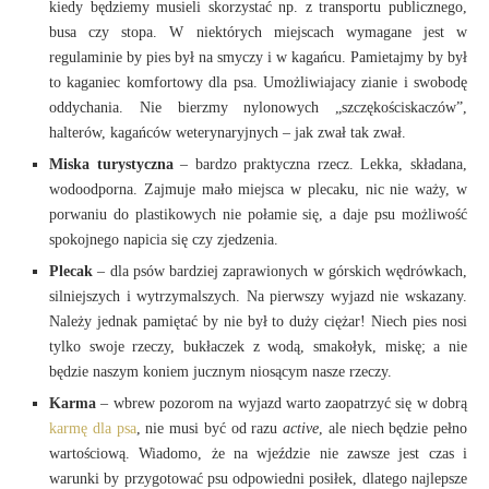
kiedy będziemy musieli skorzystać np. z transportu publicznego,
busa czy stopa. W niektórych miejscach wymagane jest w
regulaminie by pies był na smyczy i w kagańcu. Pamietajmy by był
to kaganiec komfortowy dla psa. Umożliwiajacy zianie i swobodę
oddychania. Nie bierzmy nylonowych „szczękościskaczów”,
halterów, kagańców weterynaryjnych – jak zwał tak zwał.
Miska turystyczna
– bardzo praktyczna rzecz. Lekka, składana,
wodoodporna. Zajmuje mało miejsca w plecaku, nic nie waży, w
porwaniu do plastikowych nie połamie się, a daje psu możliwość
spokojnego napicia się czy zjedzenia.
Plecak
– dla psów bardziej zaprawionych w górskich wędrówkach,
silniejszych i wytrzymalszych. Na pierwszy wyjazd nie wskazany.
Należy jednak pamiętać by nie był to duży ciężar! Niech pies nosi
tylko swoje rzeczy, bukłaczek z wodą, smakołyk, miskę; a nie
będzie naszym koniem jucznym niosącym nasze rzeczy.
Karma
– wbrew pozorom na wyjazd warto zaopatrzyć się w dobrą
karmę dla psa
, nie musi być od razu
active
, ale niech będzie pełno
wartościową. Wiadomo, że na wjeździe nie zawsze jest czas i
warunki by przygotować psu odpowiedni posiłek, dlatego najlepsze