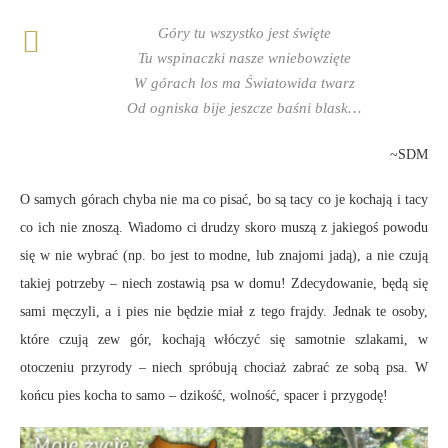
Góry tu wszystko jest święte
Tu wspinaczki nasze wniebowzięte
W górach los ma Światowida twarz
Od ogniska bije jeszcze baśni blask…
~SDM
O samych górach chyba nie ma co pisać, bo są tacy co je kochają i tacy
co ich nie znoszą. Wiadomo ci drudzy skoro muszą z jakiegoś powodu
się w nie wybrać (np. bo jest to modne, lub znajomi jadą), a nie czują
takiej potrzeby – niech zostawią psa w domu! Zdecydowanie, będą się
sami męczyli, a i pies nie będzie miał z tego frajdy. Jednak te osoby,
które czują zew gór, kochają włóczyć się samotnie szlakami, w
otoczeniu przyrody – niech spróbują chociaż zabrać ze sobą psa. W
końcu pies kocha to samo – dzikość, wolność, spacer i przygodę!