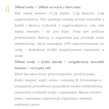
500ml wody + 200ml wywaru z kurczaka
Taki napój zawiera 11,2g białka, 5,4g tłuszczu, 2,4g
węglowodanów. Pies uzyskuje energię przede wszystkim z
białek i tłuszczy (człowiek z węglowodanów), więc taki
napój nawodni i da psu kopa. Poza tym podczas
przetwarzania tłuszczy w organizmie psa powstaje woda
metaboliczna, która zaspokaja 10% zapotrzebowania na
wodę – dodatkowe źródło zaopatrywania organizmu w
wodę.
500ml wody + łyżka miodu + rozgnieciony kawałek
banana + szczypta soli
Miód ma właściwości przeciwzapalne, zawiera potas,
fosfor, magnez, wapń, żelazo i witaminę B. Sól pomaga w
utrzymaniu prawidłowej gospodarki wodno-elektrolitowej
(spowalnia uciekanie wody z organizmu). Banan zawiera
potas, wspomaga regenerację organizmu i smakuje
większości psów.