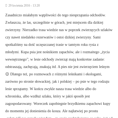
29 kwietnia 2016 - 13:20
Zasadniczo miałabym wątpliwości do tego niesprzątania odchodów.
Zwłaszcza, że las, szczególnie w górach, jest miejscem dla dzikiej
zwierzyny. Nierzadko trasa wiedzie nas w poprzek zwierzęcych szlaków
czy nawet niedaleko rezerwatów i ostoi dzikiej zwierzyny. Sami
spotkaliśmy na dość uczęszczanej trasie w tamtym roku rysia z
młodymi. Kupa psia jest nośnikiem zapachów, ale i rozmaitego „życia
wewnętrznego”; w lesie odchody zwierząt mają konkretne zadanie:
odstraszają, zachęcają, znakują itd. A pies nie jest zwierzęciem leśnym
😉 Dlatego też, po rozmowach z różnymi leśnikami i ekologami,
zarówno po stronie słowackiej, jak i polskiej – po psie w tego rodzaju
lesie sprzątamy. W końcu zwykle nasza trasa wiedzie albo do
schroniska, albo wzdłuż szlaku, który w jakiś sposób jest
zagospodarowany. Woreczek zapobiegnie brzydkiemu zapachowi kupy
do momentu jej doniesienia do kosza. Ale najłatwiej po prostu