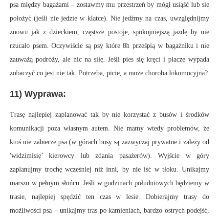
psa między bagażami – zostawmy mu przestrzeń by mógł usiąść lub się
położyć (jeśli nie jedzie w klatce). Nie jedźmy na czas, uwzględnijmy
znowu jak z dzieckiem, częstsze postoje, spokojniejszą jazdę by nie
rzucało psem. Oczywiście są psy które 8h prześpią w bagażniku i nie
zauważą podróży, ale nic na siłę. Jeśli pies się kręci i płacze wypada
zobaczyć co jest nie tak. Potrzeba, picie, a może choroba lokomocyjna?
11) Wyprawa:
Trasę najlepiej zaplanować tak by nie korzystać z busów i środków
komunikacji poza własnym autem. Nie mamy wtedy problemów, że
ktoś nie zabierze psa (w górach busy są zazwyczaj prywatne i zależy od
'widzimisię’ kierowcy lub zdania pasażerów). Wyjście w góry
zaplanujmy trochę wcześniej niż inni, by nie iść w tłoku. Unikajmy
marszu w pełnym słońcu. Jeśli w godzinach południowych będziemy w
trasie, najlepiej spędzić ten czas w lesie. Dobierajmy trasy do
możliwości psa – unikajmy tras po kamieniach, bardzo ostrych podejść,