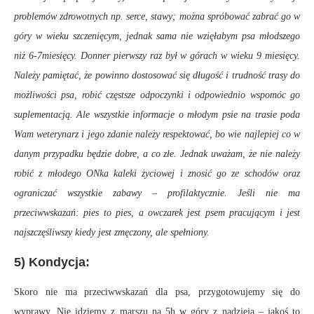
problemów zdrowotnych np. serce, stawy; można spróbować zabrać go w
góry w wieku szczenięcym, jednak sama nie wzięłabym psa młodszego
niż 6-7miesięcy. Donner pierwszy raz był w górach w wieku 9 miesięcy.
Należy pamiętać, że powinno dostosować się długość i trudność trasy do
możliwości psa, robić częstsze odpoczynki i odpowiednio wspomóc go
suplementacją. Ale wszystkie informacje o młodym psie na trasie poda
Wam weterynarz i jego zdanie należy respektować, bo wie najlepiej co w
danym przypadku będzie dobre, a co złe. Jednak uważam, że nie należy
robić z młodego ONka kaleki życiowej i znosić go ze schodów oraz
ograniczać wszystkie zabawy – profilaktycznie. Jeśli nie ma
przeciwwskazań: pies to pies, a owczarek jest psem pracującym i jest
najszczęśliwszy kiedy jest zmęczony, ale spełniony.
5) Kondycja:
Skoro nie ma przeciwwskazań dla psa, przygotowujemy się do
wyprawy. Nie idziemy z marszu na 5h w góry z nadzieją – jakoś to