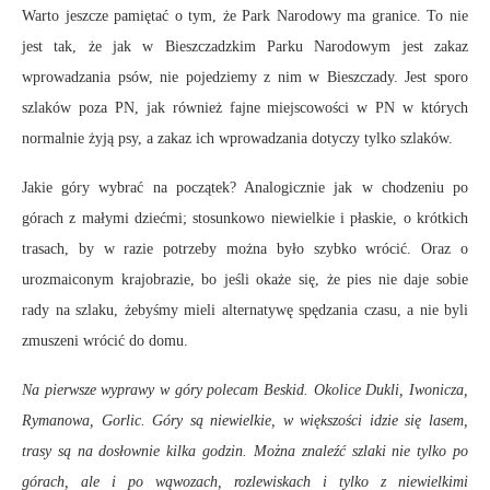
Warto jeszcze pamiętać o tym, że Park Narodowy ma granice. To nie
jest tak, że jak w Bieszczadzkim Parku Narodowym jest zakaz
wprowadzania psów, nie pojedziemy z nim w Bieszczady. Jest sporo
szlaków poza PN, jak również fajne miejscowości w PN w których
normalnie żyją psy, a zakaz ich wprowadzania dotyczy tylko szlaków.
Jakie góry wybrać na początek? Analogicznie jak w chodzeniu po
górach z małymi dziećmi; stosunkowo niewielkie i płaskie, o krótkich
trasach, by w razie potrzeby można było szybko wrócić. Oraz o
urozmaiconym krajobrazie, bo jeśli okaże się, że pies nie daje sobie
rady na szlaku, żebyśmy mieli alternatywę spędzania czasu, a nie byli
zmuszeni wrócić do domu.
Na pierwsze wyprawy w góry polecam Beskid. Okolice Dukli, Iwonicza,
Rymanowa, Gorlic. Góry są niewielkie, w większości idzie się lasem,
trasy są na dosłownie kilka godzin. Można znaleźć szlaki nie tylko po
górach, ale i po wąwozach, rozlewiskach i tylko z niewielkimi