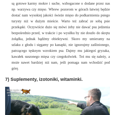
są gotowe karmy mokre i suche, wzbogacone o dodane przez nas
np. warzywa czy mięso. Wbrew pozorom w górach łatwiej będzie
dostać nam wysokiej jakości świeże mięso do podkarmienia psiego
turysty niż w dużym mieście. Warto też zabrać ze sobą psie
przekąski. Oczywiście dużo się mówi żeby nie dawać psu jedzenia
bezpośrednio przed, w trakcie i po wysiłku by nie doszło do skrętu
żołądka, jednak bądźmy obiektywni. Skoro my umieramy na
szlaku z głodu i sięgamy po kanapki, nie ignorujmy zaślinionego,
patrzącego tęsknym wzrokiem psa. Dajmy mu jakiegoś gryzaka,
kawałek suszonego mięsa czy czegokolwiek. Też mu się należy, a
może nawet bardziej niż nam, jeśli pomaga nam wchodzić pod
górę.
7) Suplementy, izotoniki, witaminki.