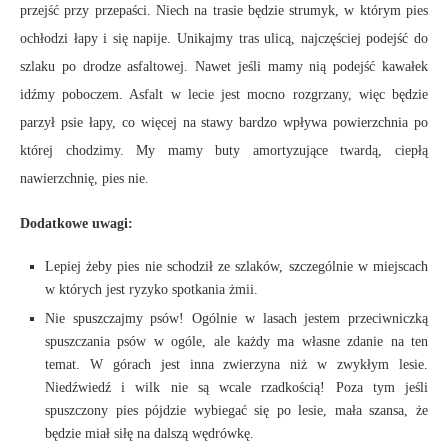
przejść przy przepaści. Niech na trasie będzie strumyk, w którym pies
ochłodzi łapy i się napije. Unikajmy tras ulicą, najczęściej podejść do
szlaku po drodze asfaltowej. Nawet jeśli mamy nią podejść kawałek
idźmy poboczem. Asfalt w lecie jest mocno rozgrzany, więc będzie
parzył psie łapy, co więcej na stawy bardzo wpływa powierzchnia po
której chodzimy. My mamy buty amortyzujące twardą, ciepłą
nawierzchnię, pies nie.
Dodatkowe uwagi:
Lepiej żeby pies nie schodził ze szlaków, szczególnie w miejscach
w których jest ryzyko spotkania żmii.
Nie spuszczajmy psów! Ogólnie w lasach jestem przeciwniczką
spuszczania psów w ogóle, ale każdy ma własne zdanie na ten
temat. W górach jest inna zwierzyna niż w zwykłym lesie.
Niedźwiedź i wilk nie są wcale rzadkością! Poza tym jeśli
spuszczony pies pójdzie wybiegać się po lesie, mała szansa, że
będzie miał siłę na dalszą wędrówkę.