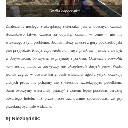
Chwila odpoczynku
Znalezienie noclegu z akceptacją zwierzaka, jest w obecnych czasach
stosunkowo łatwe, czasem za dopłatą, czasem w cenie – nie ma
większego z tym problemu. Jednak należy zawsze z góry podkreślić jaki
pies przyjedzie.
Kiedyś zapowiedziałam się z 'pieskiem’ i właściciele byli
w dużym szoku, bo myśleli że przyjadę z yorkiem. Oczywiście pozwolili
nam zostać, mimo że zazwyczaj nie akceptowali dużych psów.
Warto
jednak zagrać w otwarte karty. Jeśli właściciel agroturystyki oczekuje
cichych psów, nie pchajmy się z wiecznie szczekającym pudelkiem.
Sami tworzymy wizerunek 'psiarzy’ i czasem lepiej poszukać bardziej
otwartego hotelu, niż przez nasze zachowanie spowodować, że psy
przestaną być mile widziane.
9) Niezbędnik: