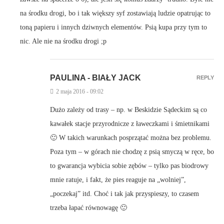
na środku drogi, bo i tak większy syf zostawiają ludzie opatrując to
toną papieru i innych dziwnych elementów. Psią kupa przy tym to
nic. Ale nie na środku drogi ;p
PAULINA - BIAŁY JACK
REPLY
2 maja 2016 - 09:02
Dużo zależy od trasy – np. w Beskidzie Sądeckim są co
kawałek stacje przyrodnicze z ławeczkami i śmietnikami
🙂 W takich warunkach posprzątać można bez problemu.
Poza tym – w górach nie chodzę z psią smyczą w ręce, bo
to gwarancja wybicia sobie zębów – tylko pas biodrowy
mnie ratuje, i fakt, że pies reaguje na „wolniej”,
„poczekaj” itd. Choć i tak jak przyspieszy, to czasem
trzeba łapać równowagę 🙂