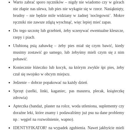
Warto zabrać sporo ręczników – nigdy nie wiadomo czy w górach
nie złapie nas ulewa, lub pies nie wykąpie się w rzece. Nasiąknięty,
brudny – nie będzie mile widziany w żadnej 'noclegowni’. Mokre
ręczniki nie zawsze zdążą wyschnąć, więc lepiej mieć zapas.
Do tego szczotę lub grzebień, żeby sczesywać ewentualne kleszcze,
rzepy i piach.
Ulubioną psią zabawkę – żeby pies miał się czym bawić, kiedy
musimy zostawić go samego, lub żebyśmy mieli czym się z nim
pobawić.
Koniecznie łóżeczko lub kocyk, na którym zwykle śpi pies, żeby
czuł się swojsko w obcym miejscu.
Jedzenie – dobrze popakować na każdy dzień.
Sprzęt (szelki, linki, kaganiec, pas maszera, plecak, książeczkę
zdrowia)
Apteczka (bandaż, plaster na rolce, woda utleniona, suplementy czy
doraźne leki, które znamy i podawaliśmy już psu na dane problemy
np.: węgiel na rozwolnienie, wapno).
IDENTYFIKATOR! na wypadek zgubienia. Nawet jakbyście mieli