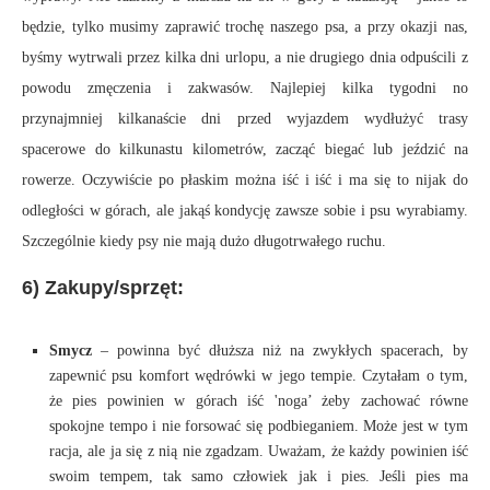
będzie, tylko musimy zaprawić trochę naszego psa, a przy okazji nas,
byśmy wytrwali przez kilka dni urlopu, a nie drugiego dnia odpuścili z
powodu zmęczenia i zakwasów. Najlepiej kilka tygodni no
przynajmniej kilkanaście dni przed wyjazdem wydłużyć trasy
spacerowe do kilkunastu kilometrów, zacząć biegać lub jeździć na
rowerze. Oczywiście po płaskim można iść i iść i ma się to nijak do
odległości w górach, ale jakąś kondycję zawsze sobie i psu wyrabiamy.
Szczególnie kiedy psy nie mają dużo długotrwałego ruchu.
6) Zakupy/sprzęt:
Smycz
– powinna być dłuższa niż na zwykłych spacerach, by
zapewnić psu komfort wędrówki w jego tempie. Czytałam o tym,
że pies powinien w górach iść 'noga’ żeby zachować równe
spokojne tempo i nie forsować się podbieganiem. Może jest w tym
racja, ale ja się z nią nie zgadzam. Uważam, że każdy powinien iść
swoim tempem, tak samo człowiek jak i pies. Jeśli pies ma