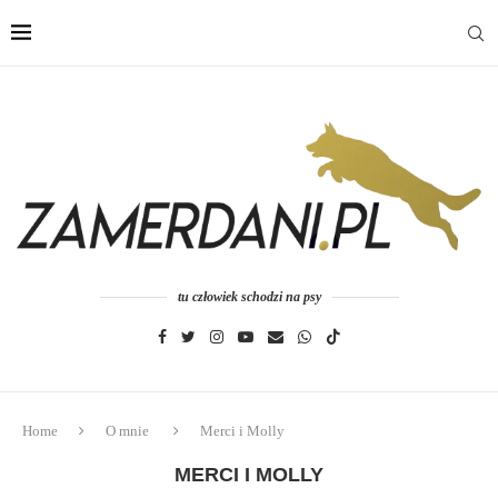
tu człowiek schodzi na psy
Home
O mnie
Merci i Molly
MERCI I MOLLY