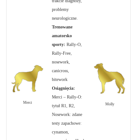
trakcie diagnozy,
problemy
neurologiczne.
Trenowane
amatorsko
sporty:
Rally-O,
Rally-Free,
nosework,
canicross,
bitework
Osiągnięcia:
Merci – Rally-O:
Merci
Molly
tytuł R1, R2,
Nosework: zdane
testy zapachowe:
cynamon,