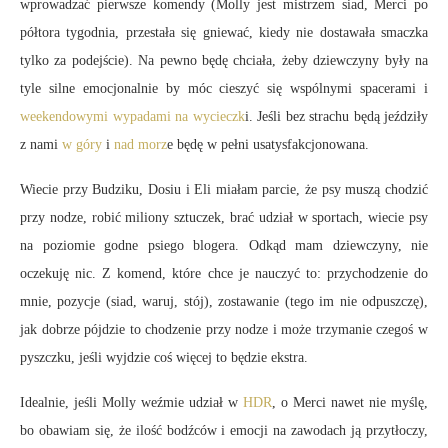
wprowadzać pierwsze komendy (Molly jest mistrzem siad, Merci po
półtora tygodnia, przestała się gniewać, kiedy nie dostawała smaczka
tylko za podejście). Na pewno będę chciała, żeby dziewczyny były na
tyle silne emocjonalnie by móc cieszyć się wspólnymi spacerami i
weekendowymi wypadami na wycieczk
i. Jeśli bez strachu będą jeździły
z nami
w góry
i
nad morz
e będę w pełni usatysfakcjonowana.
Wiecie przy Budziku, Dosiu i Eli miałam parcie, że psy muszą chodzić
przy nodze, robić miliony sztuczek, brać udział w sportach, wiecie psy
na poziomie godne psiego blogera. Odkąd mam dziewczyny, nie
oczekuję nic. Z komend, które chce je nauczyć to: przychodzenie do
mnie, pozycje (siad, waruj, stój), zostawanie (tego im nie odpuszczę),
jak dobrze pójdzie to chodzenie przy nodze i może trzymanie czegoś w
pyszczku, jeśli wyjdzie coś więcej to będzie ekstra.
Idealnie, jeśli Molly weźmie udział w
HDR
, o Merci nawet nie myślę,
bo obawiam się, że ilość bodźców i emocji na zawodach ją przytłoczy,