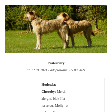
Praterriery
ur. ??.01.2021 / adoptowane: 05.09.2021
Hodowla:
—
Choroby:
Merci:
alergie, blok IIst
na sercu. Molly: w