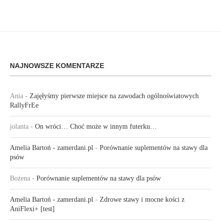
NAJNOWSZE KOMENTARZE
Ania
-
Zajęłyśmy pierwsze miejsce na zawodach ogólnoświatowych
RallyFrEe
jolanta
-
On wróci… Choć może w innym futerku…
Amelia Bartoń - zamerdani.pl
-
Porównanie suplementów na stawy dla
psów
Bożena
-
Porównanie suplementów na stawy dla psów
Amelia Bartoń - zamerdani.pl
-
Zdrowe stawy i mocne kości z
AniFlexi+ [test]