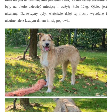
były na około dziewięć miesięcy i ważyły koło 12kg. Ojciec jest
nieznany. Dziewczyny były, właściwie dalej są mocno wycofane i
nieufne, ale z każdym dniem im się poprawia.