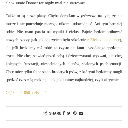
ale w sumie Donner też nigdy miał nie startować.
Także to są nasze plany. Chyba dorosłam w
psiarstwo
na tyle, że nie
muszę i nie potrzebuję niczego, nikomu udowadniać. Ani tym bardziej
sobie. Nie mam parcia na wyniki i efekty. Fajnie będzie próbować
nowych rzeczy (tak jak odkryciem było szkolenie
z Elcią z obiedience
),
ale jeśli będziemy coś robić, to czysto dla fanu i wspólnego spędzania
czasu. Nie chcę stawiać przed sobą i dziewczynami wyzwań, nie chcę
kolejnych frustracji, niespełnionych planów, spalonych psich emocji.
Chcę mieć tylko fajne stado brodatych psów, z którymi będziemy mogli
spędzać czas całą rodziną – tak jak lubimy najbardziej, czyli aktywnie.
Ogółem: 1 858, dzisiaj: 1
SHARE