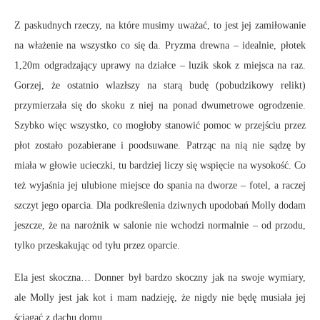
Z paskudnych rzeczy, na które musimy uważać, to jest jej zamiłowanie
na włażenie na wszystko co się da. Pryzma drewna – idealnie, płotek
1,20m odgradzający uprawy na działce – luzik skok z miejsca na raz.
Gorzej, że ostatnio wlazłszy na starą budę (pobudzikowy relikt)
przymierzała się do skoku z niej na ponad dwumetrowe ogrodzenie.
Szybko więc wszystko, co mogłoby stanowić pomoc w przejściu przez
płot zostało pozabierane i poodsuwane. Patrząc na nią nie sądzę by
miała w głowie ucieczki, tu bardziej liczy się wspięcie na wysokość. Co
też wyjaśnia jej ulubione miejsce do spania na dworze – fotel, a raczej
szczyt jego oparcia. Dla podkreślenia dziwnych upodobań Molly dodam
jeszcze, że na narożnik w salonie nie wchodzi normalnie – od przodu,
tylko przeskakując od tyłu przez oparcie.
Ela jest skoczna… Donner był bardzo skoczny jak na swoje wymiary,
ale Molly jest jak kot i mam nadzieję, że nigdy nie będę musiała jej
ściągać z dachu domu.