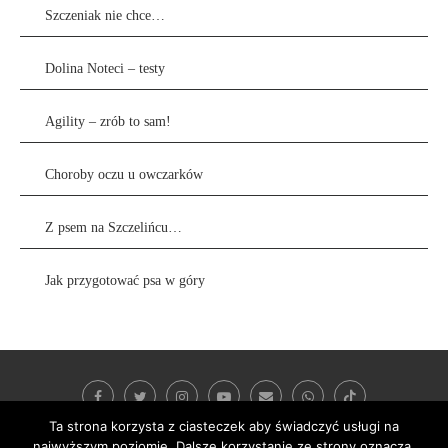
Szczeniak nie chce…
Dolina Noteci – testy
Agility – zrób to sam!
Choroby oczu u owczarków
Z psem na Szczelińcu…
Jak przygotować psa w góry
Ta strona korzysta z ciasteczek aby świadczyć usługi na
najwyższym poziomie. Dalsze korzystanie ze strony oznacza,