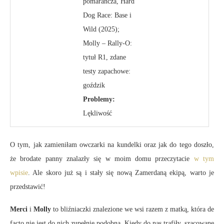
pomarańcza, Hard
Dog Race: Base i
Wild (2025);
Molly – Rally-O:
tytuł R1, zdane
testy zapachowe:
goździk
Problemy:
Lękliwość
O tym, jak zamieniłam owczarki na kundelki oraz jak do tego doszło,
że brodate panny znalazły się w moim domu przeczytacie
w tym
wpisie
. Ale skoro już są i stały się nową Zamerdaną ekipą, warto je
przedstawić!
Merci
i
Molly
to bliźniaczki znalezione we wsi razem z matką, która de
facto nie jest do nich zupełnie podobna. Kiedy do nas trafiły, szacowane