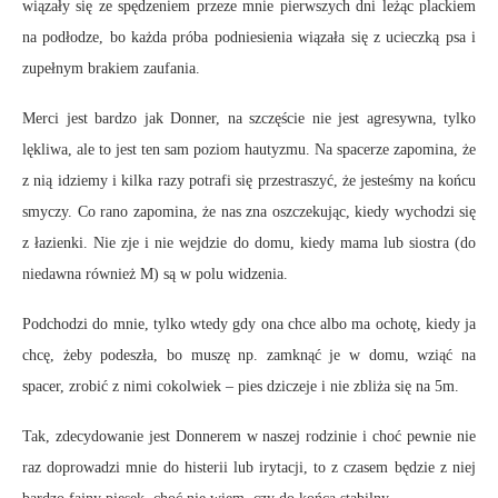
wiązały się ze spędzeniem przeze mnie pierwszych dni leżąc plackiem
na podłodze, bo każda próba podniesienia wiązała się z ucieczką psa i
zupełnym brakiem zaufania.
Merci jest bardzo jak Donner, na szczęście nie jest agresywna, tylko
lękliwa, ale to jest ten sam poziom hautyzmu. Na spacerze zapomina, że
z nią idziemy i kilka razy potrafi się przestraszyć, że jesteśmy na końcu
smyczy. Co rano zapomina, że nas zna oszczekując, kiedy wychodzi się
z łazienki. Nie zje i nie wejdzie do domu, kiedy mama lub siostra (do
niedawna również M) są w polu widzenia.
Podchodzi do mnie, tylko wtedy gdy ona chce albo ma ochotę, kiedy ja
chcę, żeby podeszła, bo muszę np. zamknąć je w domu, wziąć na
spacer, zrobić z nimi cokolwiek – pies dziczeje i nie zbliża się na 5m.
Tak, zdecydowanie jest Donnerem w naszej rodzinie i choć pewnie nie
raz doprowadzi mnie do histerii lub irytacji, to z czasem będzie z niej