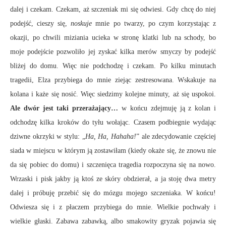
dalej i czekam. Czekam, aż szczeniak mi się odwiesi. Gdy chcę do niej
podejść, cieszy się,
noskuje
mnie po twarzy, po czym korzystając z
okazji, po chwili miziania ucieka w stronę klatki lub na schody, bo
moje podejście pozwoliło jej zyskać kilka merów smyczy by podejść
bliżej do domu. Więc nie podchodzę i czekam. Po kilku minutach
tragedii, Elza przybiega do mnie ziejąc zestresowana. Wskakuje na
kolana i każe się nosić. Więc siedzimy kolejne minuty, aż się uspokoi.
Ale dwór jest taki przerażający…
w końcu zdejmuję ją z kolan i
odchodzę kilka kroków do tyłu wołając. Czasem podbiegnie wydając
dziwne okrzyki w stylu: „
Ha, Ha, Hahaha!
” ale zdecydowanie częściej
siada w miejscu w którym ją zostawiłam (kiedy okaże się, że znowu nie
da się pobiec do domu) i szczenięca tragedia rozpoczyna się na nowo.
Wrzaski i pisk jakby ją ktoś ze skóry obdzierał, a ja stoję dwa metry
dalej i próbuję przebić się do mózgu mojego szczeniaka. W końcu!
Odwiesza się i z płaczem przybiega do mnie. Wielkie pochwały i
wielkie głaski. Zabawa zabawką, albo smakowity gryzak pojawia się