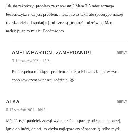
Jak się zakończył problem ze spacerami? Mam 2,5 miesięcznego
berneńczyka i też jest problem, może nie aż taki, ale spacerypo naszej
(bardzo cichej i spokojnej) uliczce są „trudne” i nierówne. Mam
nadzieję, że to minie. Pozdrawiam
AMELIA BARTOŃ - ZAMERDANI.PL
REPLY
11 kwietnia 2021 - 17:24
Po niespełna miesiącu, problem minął, a Ela została pierwszym
spacerowiczem w naszej rodzinie. 🙂
ALKA
REPLY
17 września 2021 - 16:18
Mój 11 tyg spanielek zaczął wychodzić na spacery, nie boi sie raczej,
lgnie do ludzi, dzieci, to chyba najlepsza część spaceru:) tylko mysli