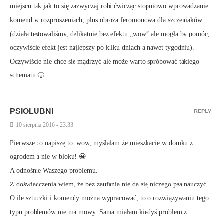
miejscu tak jak to się zazwyczaj robi ćwicząc stopniowo wprowadzanie
komend w rozproszeniach, plus obroża feromonowa dla szczeniaków
(działa testowaliśmy, delikatnie bez efektu „wow” ale mogła by pomóc,
oczywiście efekt jest najlepszy po kilku dniach a nawet tygodniu).
Oczywiście nie chce się mądrzyć ale może warto spróbować takiego
schematu 🙂
PSIOLUBNI
REPLY
10 sierpnia 2016 - 23:33
Pierwsze co napiszę to: wow, myślałam że mieszkacie w domku z
ogrodem a nie w bloku! 😀
A odnośnie Waszego problemu.
Z doświadczenia wiem, że bez zaufania nie da się niczego psa nauczyć.
O ile sztuczki i komendy można wypracować, to o rozwiązywaniu tego
typu problemów nie ma mowy. Sama miałam kiedyś problem z