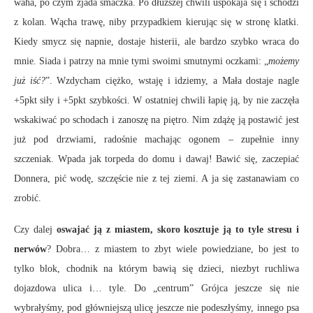
waha, po czym zjada smaczka. Po dłuższej chwili uspokaja się i schodzi
z kolan. Wącha trawę, niby przypadkiem kierując się w stronę klatki.
Kiedy smycz się napnie, dostaje histerii, ale bardzo szybko wraca do
mnie. Siada i patrzy na mnie tymi swoimi smutnymi oczkami: „
możemy
już iść?
”. Wzdycham ciężko, wstaję i idziemy, a Mała dostaje nagle
+5pkt siły i +5pkt szybkości. W ostatniej chwili łapię ją, by nie zaczęła
wskakiwać po schodach i zanoszę na piętro. Nim zdążę ją postawić jest
już pod drzwiami, radośnie machając ogonem – zupełnie inny
szczeniak. Wpada jak torpeda do domu i dawaj! Bawić się, zaczepiać
Donnera, pić wodę, szczęście nie z tej ziemi. A ja się zastanawiam co
zrobić.
Czy dalej
oswajać ją z miastem, skoro kosztuje ją to tyle stresu i
nerwów
? Dobra… z miastem to zbyt wiele powiedziane, bo jest to
tylko blok, chodnik na którym bawią się dzieci, niezbyt ruchliwa
dojazdowa ulica i… tyle. Do „centrum” Grójca jeszcze się nie
wybrałyśmy, pod główniejszą ulicę jeszcze nie podeszłyśmy, innego psa