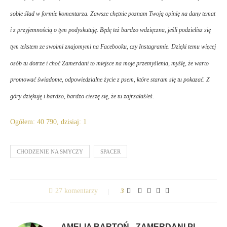
sobie ślad w formie komentarza. Zawsze chętnie poznam Twoją opinię na dany temat
i z przyjemnością o tym podyskutuję. Będę też bardzo wdzięczna, jeśli podzielisz się
tym tekstem ze swoimi znajomymi na Facebooku, czy Instagramie. Dzięki temu więcej
osób tu dotrze i choć
Zamerdani
to miejsce na moje przemyślenia, myślę, że warto
promować świadome, odpowiedzialne życie z psem, które staram się tu pokazać. Z
góry dziękuję i bardzo, bardzo cieszę się, że tu zajrzałaś/eś.
Ogółem: 40 790, dzisiaj: 1
CHODZENIE NA SMYCZY
SPACER
27 komentarzy
3
AMELIA BARTOŃ - ZAMERDANI.PL