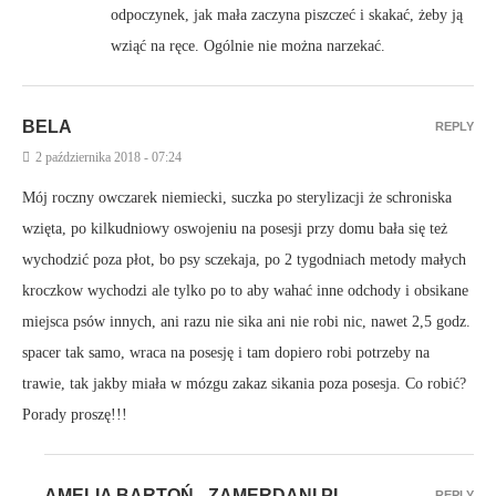
odpoczynek, jak mała zaczyna piszczeć i skakać, żeby ją
wziąć na ręce. Ogólnie nie można narzekać.
BELA
REPLY
2 października 2018 - 07:24
Mój roczny owczarek niemiecki, suczka po sterylizacji że schroniska
wzięta, po kilkudniowy oswojeniu na posesji przy domu bała się też
wychodzić poza płot, bo psy sczekaja, po 2 tygodniach metody małych
kroczkow wychodzi ale tylko po to aby wahać inne odchody i obsikane
miejsca psów innych, ani razu nie sika ani nie robi nic, nawet 2,5 godz.
spacer tak samo, wraca na posesję i tam dopiero robi potrzeby na
trawie, tak jakby miała w mózgu zakaz sikania poza posesja. Co robić?
Porady proszę!!!
AMELIA BARTOŃ - ZAMERDANI.PL
REPLY