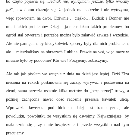
bo często pojawia się: „J
ednak nie, wytrzymam jeszcze, tylko wróćmy
już
”, a w domu okazuje się, że jednak ma potrzebę i nie wytrzyma,
więc spowrotem na dwór. Dziwnie… ciężko… Budzik i Donner nie
mieli takich problemów. Okej… ja nie miałam takich problemów, bo
ogród stał otworem i potrzebę można było załatwić zawsze i wszędzie.
Ale nie pamiętam, by kiedykolwiek spacery były dla nich problemem,
ale… mieszkaliśmy na obrzeżach Lublina. Prawie na wsi, więc może w
mieście było by podobnie? Kto wie? Pożyjemy, zobaczymy.
Ale tak jak pisałam we wstępie z dnia na dzień jest lepiej. Dziś Elza
niesiona na rekach postanowiła się zacząć wyrywać i postawiona na
ziemi, sama przeszła ostatnie kilka metrów do „bezpiecznej” trawy, a
później zachęcona nawet dość radośnie przeszła kawałek ulicą.
Wprawdzie ławeczka pod blokiem dalej jest traumatyczna, ale
powolutku, powolutku ze wszystkim się oswoimy. Najważniejsze, by
mała czuła się przy mnie bezpiecznie i przede wszystkim nad tym
pracujemy.