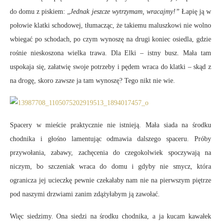
do domu z piskiem: „
Jednak jeszcze wytrzymam, wracajmy!”
Łapię ją w
połowie klatki schodowej, tłumacząc, że takiemu maluszkowi nie wolno
wbiegać po schodach, po czym wynoszę na drugi koniec osiedla, gdzie
rośnie nieskoszona wielka trawa. Dla Elki – istny busz. Mała tam
uspokaja się, załatwię swoje potrzeby i pędem wraca do klatki – skąd z
na drogę, skoro zawsze ja tam wynoszę? Tego nikt nie wie.
Spacery w mieście praktycznie nie istnieją. Mała siada na środku
chodnika i głośno lamentując odmawia dalszego spaceru. Próby
przywołania, zabawy, zachęcenia do czegokolwiek spoczywają na
niczym, bo szczeniak wraca do domu i gdyby nie smycz, która
ogranicza jej ucieczkę pewnie czekałaby nam nie na pierwszym piętrze
pod naszymi drzwiami zanim zdążyłabym ją zawołać.
Więc siedzimy. Ona siedzi na środku chodnika, a ja kucam kawałek