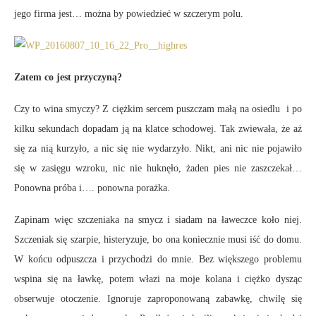
jego firma jest… można by powiedzieć w szczerym polu.
Zatem co jest przyczyną?
Czy to wina smyczy? Z ciężkim sercem puszczam małą na osiedlu i po
kilku sekundach dopadam ją na klatce schodowej. Tak zwiewała, że aż
się za nią kurzyło, a nic się nie wydarzyło. Nikt, ani nic nie pojawiło
się w zasięgu wzroku, nic nie huknęło, żaden pies nie zaszczekał…
Ponowna próba i…. ponowna porażka.
Zapinam więc szczeniaka na smycz i siadam na ławeczce koło niej.
Szczeniak się szarpie, histeryzuje, bo ona koniecznie musi iść do domu.
W końcu odpuszcza i przychodzi do mnie. Bez większego problemu
wspina się na ławkę, potem włazi na moje kolana i ciężko dysząc
obserwuje otoczenie. Ignoruje zaproponowaną zabawkę, chwilę się