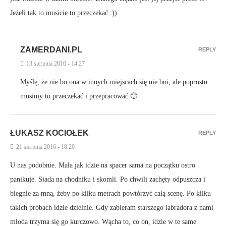
Jeżeli tak to musicie to przeczekać :))
ZAMERDANI.PL
REPLY
13 sierpnia 2016 - 14:27
Myślę, że nie bo ona w innych miejscach się nie boi, ale poprostu
musimy to przeczekać i przepracować 🙂
ŁUKASZ KOCIOŁEK
REPLY
21 sierpnia 2016 - 18:20
U nas podobnie. Mała jak idzie na spacer sama na początku ostro
panikuje. Siada na chodniku i skomli. Po chwili zachęty odpuszcza i
biegnie za mną, żeby po kilku metrach powtórzyć całą scenę. Po kilku
takich próbach idzie dzielnie. Gdy zabieram starszego labradora z nami
młoda trzyma się go kurczowo. Wącha to, co on, idzie w te same