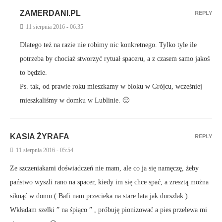
ZAMERDANI.PL
REPLY
11 sierpnia 2016 - 06:35
Dlatego też na razie nie robimy nic konkretnego. Tylko tyle ile
potrzeba by chociaż stworzyć rytuał spaceru, a z czasem samo jakoś
to będzie.
Ps. tak, od prawie roku mieszkamy w bloku w Grójcu, wcześniej
mieszkaliśmy w domku w Lublinie. 🙂
KASIA ŻYRAFA
REPLY
11 sierpnia 2016 - 05:54
Ze szczeniakami doświadczeń nie mam, ale co ja się namęczę, żeby
państwo wyszli rano na spacer, kiedy im się chce spać, a zresztą można
siknąć w domu ( Bafi nam przecieka na stare lata jak durszlak ).
Wkładam szelki ” na śpiąco ” , próbuję pionizować a pies przelewa mi