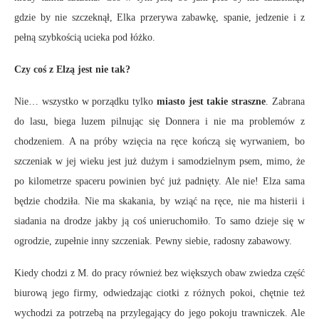
gdzie by nie szczeknął, Elka przerywa zabawkę, spanie, jedzenie i z
pełną szybkością ucieka pod łóżko.
Czy coś z Elzą jest nie tak?
Nie… wszystko w porządku tylko
miasto jest takie straszne
. Zabrana
do lasu, biega luzem pilnując się Donnera i nie ma problemów z
chodzeniem. A na próby wzięcia na ręce kończą się wyrwaniem, bo
szczeniak w jej wieku jest już dużym i samodzielnym psem, mimo, że
po kilometrze spaceru powinien być już padnięty. Ale nie! Elza sama
będzie chodziła. Nie ma skakania, by wziąć na ręce, nie ma histerii i
siadania na drodze jakby ją coś unieruchomiło. To samo dzieje się w
ogrodzie, zupełnie inny szczeniak. Pewny siebie, radosny zabawowy.
Kiedy chodzi z M. do pracy również bez większych obaw zwiedza część
biurową jego firmy, odwiedzając ciotki z różnych pokoi, chętnie też
wychodzi za potrzebą na przylegający do jego pokoju trawniczek. Ale