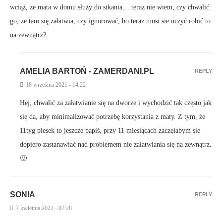
wciąż, ze mata w domu służy do sikania… teraz nie wiem, czy chwalić
go, ze tam się załatwia, czy ignorować, bo teraz musi sie uczyć robić to
na zewnątrz?
AMELIA BARTOŃ - ZAMERDANI.PL
REPLY
18 września 2021 - 14:22
Hej, chwalić za załatwianie się na dworze i wychodzić tak często jak
się da, aby minimalizować potrzebę korzystania z maty. Z tym, że
11tyg piesek to jeszcze papiś, przy 11 miesiącach zaczęłabym się
dopiero zastanawiać nad problemem nie załatwiania się na zewnątrz.
🙂
SONIA
REPLY
7 kwietnia 2022 - 07:28