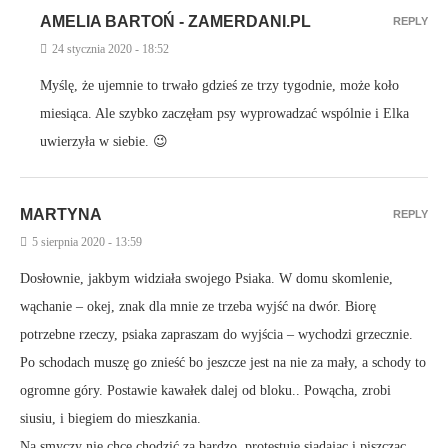
AMELIA BARTOŃ - ZAMERDANI.PL
REPLY
24 stycznia 2020 - 18:52
Myślę, że ujemnie to trwało gdzieś ze trzy tygodnie, może koło
miesiąca. Ale szybko zaczęłam psy wyprowadzać wspólnie i Elka
uwierzyła w siebie. 😉
MARTYNA
REPLY
5 sierpnia 2020 - 13:59
Dosłownie, jakbym widziała swojego Psiaka. W domu skomlenie,
wąchanie – okej, znak dla mnie ze trzeba wyjść na dwór. Biorę
potrzebne rzeczy, psiaka zapraszam do wyjścia – wychodzi grzecznie.
Po schodach muszę go znieść bo jeszcze jest na nie za mały, a schody to
ogromne góry. Postawie kawałek dalej od bloku.. Powącha, zrobi
siusiu, i biegiem do mieszkania.
Na smyczy nie chce chodzić za bardzo, protestuje siadając i piszcząc