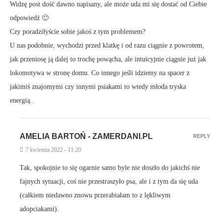
Widzę post dość dawno napisany, ale może uda mi się dostać od Ciebie
odpowiedź 🙂
Czy poradziłyście sobie jakoś z tym problemem?
U nas podobnie, wychodzi przed klatkę i od razu ciągnie z powrotem,
jak przeniosę ją dalej to trochę powącha, ale intuicyjnie ciągnie już jak
lokomotywa w stronę domu. Co innego jeśli idziemy na spacer z
jakimiś znajomymi czy innymi psiakami to wtedy młoda tryska
energią..
AMELIA BARTOŃ - ZAMERDANI.PL
REPLY
7 kwietnia 2022 - 11:20
Tak, spokojnie to się ogarnie samo byle nie doszło do jakichś nie
fajnych sytuacji, coś nie przestraszyło psa, ale i z tym da się uda
(całkiem niedawno znowu przerabiałam to z lękliwym
adopciakami).