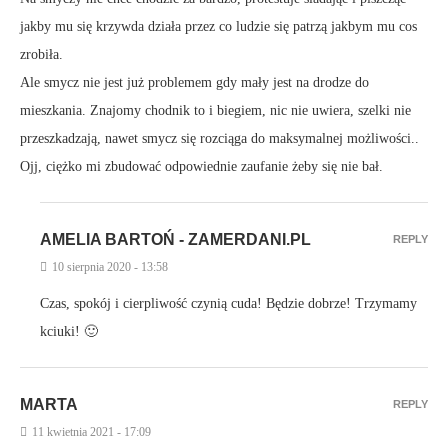
jakby mu się krzywda działa przez co ludzie się patrzą jakbym mu cos
zrobiła.
Ale smycz nie jest już problemem gdy mały jest na drodze do
mieszkania. Znajomy chodnik to i biegiem, nic nie uwiera, szelki nie
przeszkadzają, nawet smycz się rozciąga do maksymalnej możliwości..
Ojj, ciężko mi zbudować odpowiednie zaufanie żeby się nie bał.
AMELIA BARTOŃ - ZAMERDANI.PL
REPLY
10 sierpnia 2020 - 13:58
Czas, spokój i cierpliwość czynią cuda! Będzie dobrze! Trzymamy
kciuki! 🙂
MARTA
REPLY
11 kwietnia 2021 - 17:09