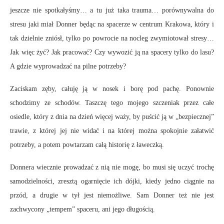
jeszcze nie spotkałyśmy… a tu już taka trauma… porównywalna do
stresu jaki miał Donner będąc na spacerze w centrum Krakowa, który i
tak dzielnie zniósł, tylko po powrocie na nocleg zwymiotował stresy…
Jak więc żyć? Jak pracować? Czy wywozić ją na spacery tylko do lasu?
A gdzie wyprowadzać na pilne potrzeby?
Zaciskam zęby, całuję ją w nosek i borę pod pachę. Ponownie
schodzimy ze schodów. Taszczę tego mojego szczeniak przez całe
osiedle, który z dnia na dzień więcej waży, by puścić ją w „bezpiecznej”
trawie, z której jej nie widać i na której można spokojnie załatwić
potrzeby, a potem powtarzam całą historię z ławeczką.
Donnera wiecznie prowadzać z nią nie mogę, bo musi się uczyć trochę
samodzielności, zresztą ogarnięcie ich dójki, kiedy jedno ciągnie na
przód, a drugie w tył jest niemożliwe. Sam Donner też nie jest
zachwycony „tempem” spaceru, ani jego długością.