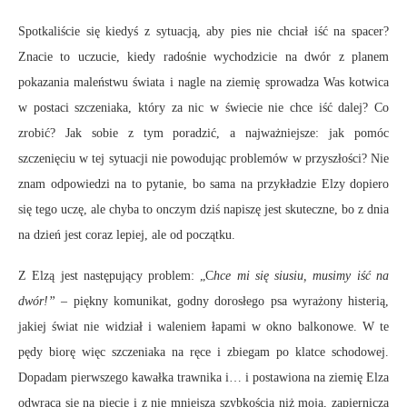
Spotkaliście się kiedyś z sytuacją, aby pies nie chciał iść na spacer?
Znacie to uczucie, kiedy radośnie wychodzicie na dwór z planem
pokazania maleństwu świata i nagle na ziemię sprowadza Was kotwica
w postaci szczeniaka, który za nic w świecie nie chce iść dalej? Co
zrobić? Jak sobie z tym poradzić, a najważniejsze: jak pomóc
szczenięciu w tej sytuacji nie powodując problemów w przyszłości? Nie
znam odpowiedzi na to pytanie, bo sama na przykładzie Elzy dopiero
się tego uczę, ale chyba to onczym dziś napiszę jest skuteczne, bo z dnia
na dzień jest coraz lepiej, ale od początku.
Z Elzą jest następujący problem: „C
hce mi się siusiu, musimy iść na
dwór!”
– piękny komunikat, godny dorosłego psa wyrażony histerią,
jakiej świat nie widział i waleniem łapami w okno balkonowe. W te
pędy biorę więc szczeniaka na ręce i zbiegam po klatce schodowej.
Dopadam pierwszego kawałka trawnika i… i postawiona na ziemię Elza
odwraca się na pięcie i z nie mniejszą szybkością niż moja, zapiernicza