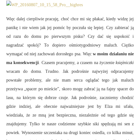
Więc dalej cierpliwie pracuję, choć chce mi się płakać, kiedy widzę jej
panikę i nie wiem jak jej pomóc by poczuła się lepiej. Czy zabierać ją
od razu do domu po pierwszym pisku? Czy dać się uspokoić i
nagradzać spokój? To dopiero ośmiotygodniowy maluch. Ciężko
wymagać od niej zachowań dorosłego psa. Więc
w moim działaniu nie
ma konsekwencji
. Czasem pracujemy, a czasem na życzenie
księżniczki
wracam do domu. Trudno. Jak podrośnie najwyżej odpracujemy
powstałe problemy, ale nie mam serca oglądać tego jak maluch
przeżywa „spacer po mieście”, skoro mogę zabrać ją na fajny spacer do
lasu, na którym się dobrze czuje. Jak podrośnie, zaczniemy chodzić
gdzie indziej, ale obecnie najważniejsze jest by Elza mi ufała,
wiedziała, że ze mną jest bezpieczna, niezależnie od tego gdzie się
znajdujemy. Tylko te nasze codzienne szybkie siki spędzają mi sen z
powiek. Wynoszenie szczeniaka na drugi koniec osiedla, co kilka minut,