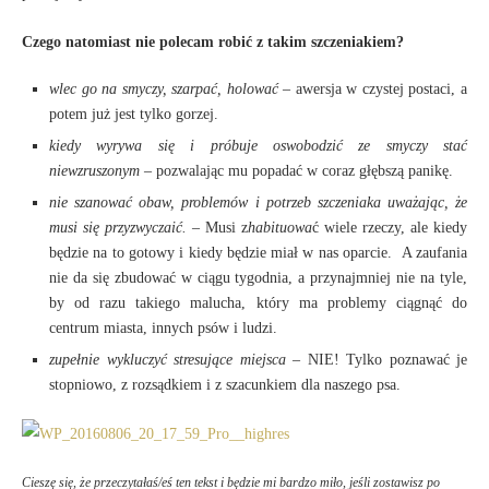
Czego natomiast nie polecam robić z takim szczeniakiem?
wlec go na smyczy, szarpać, holować
– awersja w czystej postaci, a
potem już jest tylko gorzej.
kiedy wyrywa się i próbuje oswobodzić ze smyczy stać
niewzruszonym
– pozwalając mu popadać w coraz głębszą panikę.
nie szanować obaw, problemów i potrzeb szczeniaka uważając, że
musi się przyzwyczaić. –
Musi z
habituowa
ć wiele rzeczy, ale kiedy
będzie na to gotowy i kiedy będzie miał w nas oparcie. A zaufania
nie da się zbudować w ciągu tygodnia, a przynajmniej nie na tyle,
by od razu takiego malucha, który ma problemy ciągnąć do
centrum miasta, innych psów i ludzi.
zupełnie wykluczyć stresujące miejsca
– NIE! Tylko poznawać je
stopniowo, z rozsądkiem i z szacunkiem dla naszego psa.
Cieszę się, że przeczytałaś/eś ten tekst i będzie mi bardzo miło, jeśli zostawisz po