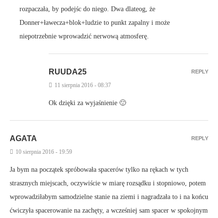
rozpaczała, by podejśc do niego. Dwa dlateog, że
Donner+ławecza+blok+ludzie to punkt zapalny i może
niepotrzebnie wprowadzić nerwową atmosferę.
RUUDA25
REPLY
11 sierpnia 2016 - 08:37
Ok dzięki za wyjaśnienie 🙂
AGATA
REPLY
10 sierpnia 2016 - 19:59
Ja bym na początek spróbowała spacerów tylko na rękach w tych
strasznych miejscach, oczywiście w miarę rozsądku i stopniowo, potem
wprowadziłabym samodzielne stanie na ziemi i nagradzała to i na końcu
ćwiczyła spacerowanie na zachęty, a wcześniej sam spacer w spokojnym