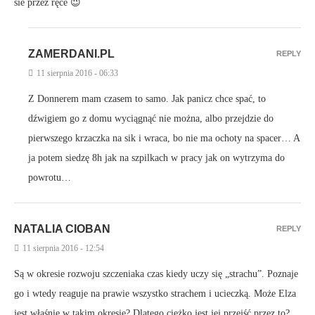
sie przez ręce 😉
ZAMERDANI.PL
REPLY
11 sierpnia 2016 - 06:33
Z Donnerem mam czasem to samo. Jak panicz chce spać, to
dźwigiem go z domu wyciągnąć nie można, albo przejdzie do
pierwszego krzaczka na sik i wraca, bo nie ma ochoty na spacer… A
ja potem siedzę 8h jak na szpilkach w pracy jak on wytrzyma do
powrotu…
NATALIA CIOBAN
REPLY
11 sierpnia 2016 - 12:54
Są w okresie rozwoju szczeniaka czas kiedy uczy się „strachu”. Poznaje
go i wtedy reaguje na prawie wszystko strachem i ucieczką. Może Elza
jest właśnie w takim okresie? Dlatego ciężko jest jej przejść przez to?