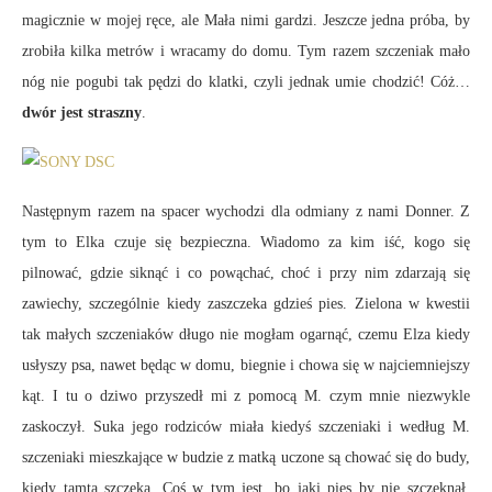
magicznie w mojej ręce, ale Mała nimi gardzi. Jeszcze jedna próba, by
zrobiła kilka metrów i wracamy do domu. Tym razem szczeniak mało
nóg nie pogubi tak pędzi do klatki, czyli jednak umie chodzić! Cóż…
dwór jest straszny
.
Następnym razem na spacer wychodzi dla odmiany z nami Donner. Z
tym to Elka czuje się bezpieczna. Wiadomo za kim iść, kogo się
pilnować, gdzie siknąć i co powąchać, choć i przy nim zdarzają się
zawiechy, szczególnie kiedy zaszczeka gdzieś pies. Zielona w kwestii
tak małych szczeniaków długo nie mogłam ogarnąć, czemu Elza kiedy
usłyszy psa, nawet będąc w domu, biegnie i chowa się w najciemniejszy
kąt. I tu o dziwo przyszedł mi z pomocą M. czym mnie niezwykle
zaskoczył. Suka jego rodziców miała kiedyś szczeniaki i według M.
szczeniaki mieszkające w budzie z matką uczone są chować się do budy,
kiedy tamta szczeka. Coś w tym jest, bo jaki pies by nie szczeknął,