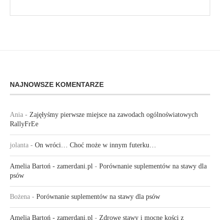
NAJNOWSZE KOMENTARZE
Ania
-
Zajęłyśmy pierwsze miejsce na zawodach ogólnoświatowych
RallyFrEe
jolanta
-
On wróci… Choć może w innym futerku…
Amelia Bartoń - zamerdani.pl
-
Porównanie suplementów na stawy dla
psów
Bożena
-
Porównanie suplementów na stawy dla psów
Amelia Bartoń - zamerdani.pl
-
Zdrowe stawy i mocne kości z