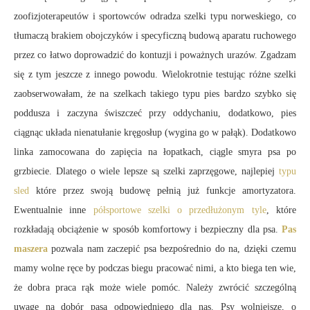
zoofizjoterapeutów i sportowców odradza szelki typu norweskiego, co
tłumaczą brakiem obojczyków i specyficzną budową aparatu ruchowego
przez co łatwo doprowadzić do kontuzji i poważnych urazów. Zgadzam
się z tym jeszcze z innego powodu. Wielokrotnie testując różne szelki
zaobserwowałam, że na szelkach takiego typu pies bardzo szybko się
poddusza i zaczyna świszczeć przy oddychaniu, dodatkowo, pies
ciągnąc układa nienatułanie kręgosłup (wygina go w pałąk). Dodatkowo
linka zamocowana do zapięcia na łopatkach, ciągle smyra psa po
grzbiecie. Dlatego o wiele lepsze są szelki zaprzęgowe, najlepiej
typu
sled
które przez swoją budowę pełnią już funkcje amortyzatora.
Ewentualnie inne
półsportowe szelki o przedłużonym tyle
, które
rozkładają obciążenie w sposób komfortowy i bezpieczny dla psa.
Pas
maszera
pozwala nam zaczepić psa bezpośrednio do na, dzięki czemu
mamy wolne ręce by podczas biegu pracować nimi, a kto biega ten wie,
że dobra praca rąk może wiele pomóc. Należy zwrócić szczególną
uwagę na dobór pasa odpowiedniego dla nas. Psy wolniejsze, o