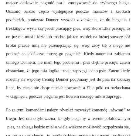
mające dosłownie pogonić psa i zmotywować do szybszego biegu.
Ostatnio bardzo często występujące podczas marszów i krótkich
przebieżek, ponieważ Donner wyszedł z założenia, że do biegania i
trekkingów wystarczy jeden pracujący pies, więc skoro Elka pracuje, to
on już nie musi i idzie lub truchta jak ten osiołek na luźnej smyczy pół
kroku przede mną nie przemęczając się, więc żeby się o niego nie
potknąć co jakiś czas muszę go poganiać. Kiedy natomiast zabieram
samego Donnera, nie mam tego problemu i pies chętnie pracuje, zatem
obstawiam, że jego psia logika uznaje zaprzęgi jedno psie. Zatem kiedy
idziemy na wspólny trening Donner podpinany jest do pasa na krótszej
lince, by chcąc nie chcąc musiał pracować, a Elka póki co rozkochana
w ciągnięciu podczas biegania jest liderem naszego mikro zaprzęgu.
Po za tymi komendami należy również rozważyć komendę
„równaj” w
biegu
. Jest ona o tyle ważna, że gdy biegamy w terenie pofałdowanym
pies, na zbiegu będzie miał o wiele większe możliwość rozpędzenia się,
co może spowodować, że prędkość biegu przewyższy nasze możliwości