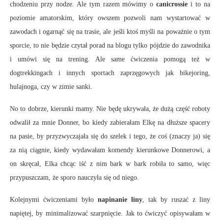
chodzeniu przy nodze. Ale tym razem mówimy o
canicrossie
i to na
poziomie amatorskim, który owszem pozwoli nam wystartować w
zawodach i ogarnąć się na trasie, ale jeśli ktoś myśli na poważnie o tym
sporcie, to nie będzie czytał porad na blogu tylko pójdzie do zawodnika
i umówi się na trening. Ale same ćwiczenia pomogą też w
dogtrekkingach i innych sportach zaprzęgowych jak bikejoring,
hulajnoga, czy w zimie sanki.
No to dobrze, kierunki mamy. Nie będę ukrywała, że dużą część roboty
odwalił za mnie Donner, bo kiedy zabierałam Elkę na dłuższe spacery
na pasie, by przyzwyczajała się do szelek i tego, że coś (znaczy ja) się
za nią ciągnie, kiedy wydawałam komendy kierunkowe Donnerowi, a
on skręcał, Elka chcąc iść z nim bark w bark robiła to samo, więc
przypuszczam, że sporo nauczyła się od niego.
Kolejnymi ćwiczeniami było
napinanie liny
, tak by ruszać z liny
napiętej, by minimalizować szarpnięcie. Jak to ćwiczyć opisywałam w