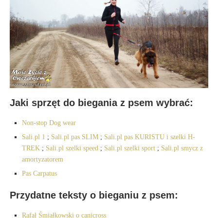
Jaki sprzęt do biegania z psem wybrać:
Non-stop Dog wear
Sali.pl 1
;
Sali.pl pas SLIM
;
Sali.pl pas KURISTU i szelki H-
TREK
;
Sali.pl szelki speed
;
Sali.pl szelki sport
;
Sali.pl smycz z
amortyzatorem
Pas Carpatus
Przydatne teksty o bieganiu z psem:
Rafał Śmiałkowski o canicross