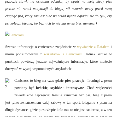
przodzie stawki na ostatnim odcinku, by wpaść na metę kiedy pies
jeszcze nie straci motywacji do biegu, niż ostatnie metry przed metą
ciągnąć psa, który zamiast biec na przód będzie oglądał się do tyłu, czy
psi koledzy biegną, bo bez nich to nie ma sensu biec samemu.)
Szersze informacje o canicrossie znajdziecie w
wywiadzie z Rafałem
i
moim podsumowaniu z
warsztatów z Canicrossu
. Jednak krótko w
punktach powtórzę jeszcze najważniejsze informacje, które możecie
doczytać w wyżej wspomnianych artykułach:
Canicross to
bieg na czas gdzie pies pracuje
. Treningi z psem
powinny być
krótkie, szybkie i intensywne
. Choć większości
zawodników najczęściej trenuje canicross bez psa, bieg z psem
jest tylko zwieńczeniem całej zabawy w tan sport. Bieganie z psem na
długie dystanse, gdzie pies człapie koło nas to nie jest canicross, a w ten