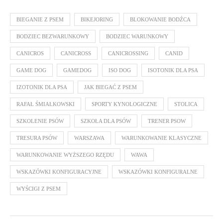
BIEGANIE Z PSEM
BIKEJORING
BLOKOWANIE BODŹCA
BODZIEC BEZWARUNKOWY
BODZIEC WARUNKOWY
CANICROS
CANICROSS
CANICROSSING
CANID
GAME DOG
GAMEDOG
ISO DOG
ISOTONIK DLA PSA
IZOTONIK DLA PSA
JAK BIEGAĆ Z PSEM
RAFAŁ ŚMIAŁKOWSKI
SPORTY KYNOLOGICZNE
STOLICA
SZKOLENIE PSÓW
SZKOŁA DLA PSÓW
TRENER PSOW
TRESURA PSÓW
WARSZAWA
WARUNKOWANIE KLASYCZNE
WARUNKOWANIE WYŻSZEGO RZĘDU
WAWA
WSKAZÓWKI KONFIGURACYJNE
WSKAZÓWKI KONFIGURALNE
WYŚCIGI Z PSEM