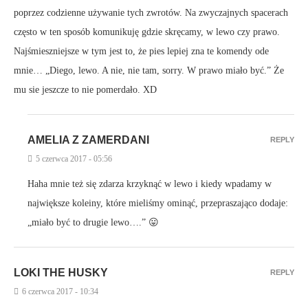
poprzez codzienne używanie tych zwrotów. Na zwyczajnych spacerach
często w ten sposób komunikuję gdzie skręcamy, w lewo czy prawo.
Najśmieszniejsze w tym jest to, że pies lepiej zna te komendy ode
mnie… „Diego, lewo. A nie, nie tam, sorry. W prawo miało być.” Że
mu sie jeszcze to nie pomerdało. XD
AMELIA Z ZAMERDANI
REPLY
5 czerwca 2017 - 05:56
Haha mnie też się zdarza krzyknąć w lewo i kiedy wpadamy w
największe koleiny, które mieliśmy ominąć, przepraszająco dodaje:
„miało być to drugie lewo….” 😛
LOKI THE HUSKY
REPLY
6 czerwca 2017 - 10:34