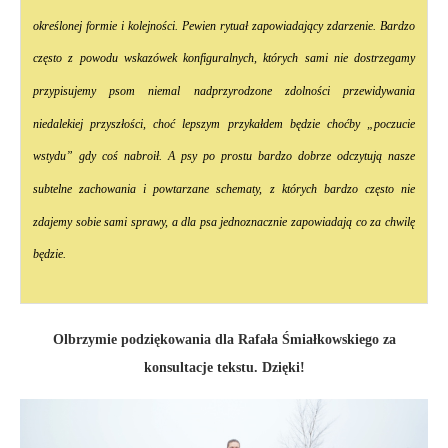
określonej formie i kolejności. Pewien rytuał zapowiadający zdarzenie. Bardzo
często z powodu wskazówek konfiguralnych, których sami nie dostrzegamy
przypisujemy psom niemal nadprzyrodzone zdolności przewidywania
niedalekiej przyszłości, choć lepszym przykałdem będzie choćby „poczucie
wstydu” gdy coś nabroił. A psy po prostu bardzo dobrze odczytują nasze
subtelne zachowania i powtarzane schematy, z których bardzo często nie
zdajemy sobie sami sprawy, a dla psa jednoznacznie zapowiadają co za chwilę
będzie.
Olbrzymie podziękowania dla Rafała Śmiałkowskiego za
konsultacje tekstu. Dzięki!