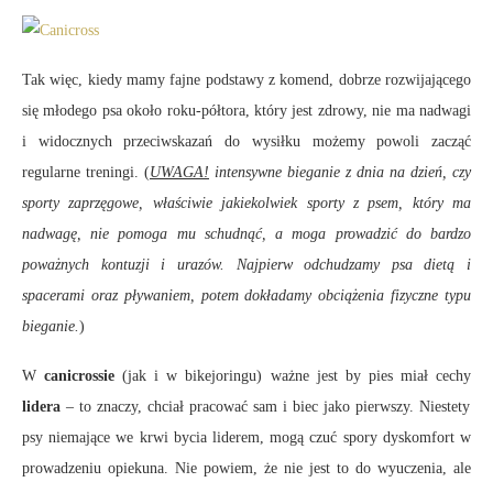
Tak więc, kiedy mamy fajne podstawy z komend, dobrze rozwijającego
się młodego psa około roku-półtora, który jest zdrowy, nie ma nadwagi
i widocznych przeciwskazań do wysiłku możemy powoli zacząć
regularne treningi. (
UWAGA!
intensywne bieganie z dnia na dzień, czy
sporty zaprzęgowe, właściwie jakiekolwiek sporty z psem, który ma
nadwagę, nie pomoga mu schudnąć, a moga prowadzić do bardzo
poważnych kontuzji i urazów. Najpierw odchudzamy psa dietą i
spacerami oraz pływaniem, potem dokładamy obciążenia fizyczne typu
bieganie.
)
W
canicrossie
(jak i w bikejoringu) ważne jest by pies miał cechy
lidera
– to znaczy, chciał pracować sam i biec jako pierwszy. Niestety
psy niemające we krwi bycia liderem, mogą czuć spory dyskomfort w
prowadzeniu opiekuna. Nie powiem, że nie jest to do wyuczenia, ale