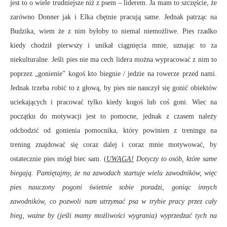
jest to o wiele trudniejsze niż z psem – liderem. Ja mam to szczęście, że
zarówno Donner jak i Elka chętnie pracują same. Jednak patrząc na
Budzika, wiem że z nim byłoby to niemal niemożliwe. Pies rzadko
kiedy chodził pierwszy i unikał ciągnięcia mnie, uznając to za
niekulturalne. Jeśli pies nie ma cech lidera można wypracować z nim to
poprzez „gonienie” kogoś kto biegnie / jedzie na rowerze przed nami.
Jednak trzeba robić to z głową, by pies nie nauczył się gonić obiektów
uciekających i pracować tylko kiedy kogoś lub coś goni. Wiec na
początku do motywacji jest to pomocne, jednak z czasem należy
odchodzić od gonienia pomocnika, który powinien z treningu na
trening znajdować się coraz dalej i coraz mnie motywować, by
ostatecznie pies mógł biec sam. (
UWAGA!
Dotyczy to osób, które same
biegają. Pamiętajmy, że na zawodach startuje wielu zawodników, więc
pies nauczony pogoni świetnie sobie poradzi, goniąc innych
zawodników, co pozwoli nam utrzymać psa w trybie pracy przez cały
bieg, ważne by (jeśli mamy możliwości wygrania) wyprzedzać tych na