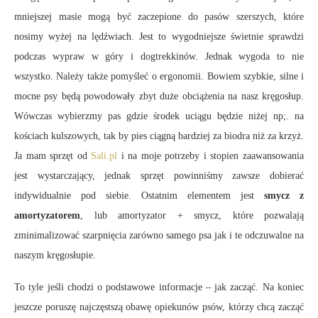
mniejszej masie mogą być zaczepione do pasów szerszych, które
nosimy wyżej na lędźwiach. Jest to wygodniejsze świetnie sprawdzi
podczas wypraw w góry i dogtrekkinów. Jednak wygoda to nie
wszystko. Należy także pomyśleć o ergonomii. Bowiem szybkie, silne i
mocne psy będą powodowały zbyt duże obciążenia na nasz kręgosłup.
Wówczas wybierzmy pas gdzie środek uciągu będzie niżej np;. na
kościach kulszowych, tak by pies ciągną bardziej za biodra niż za krzyż.
Ja mam sprzęt od
Sali.pl
i na moje potrzeby i stopien zaawansowania
jest wystarczający, jednak sprzęt powinniśmy zawsze dobierać
indywidualnie pod siebie. Ostatnim elementem jest
smycz z
amortyzatorem
, lub amortyzator + smycz, które pozwalają
zminimalizować szarpnięcia zarówno samego psa jak i te odczuwalne na
naszym kręgosłupie.
To tyle jeśli chodzi o podstawowe informacje – jak zacząć. Na koniec
jeszcze poruszę najczęstszą obawę opiekunów psów, którzy chcą zacząć