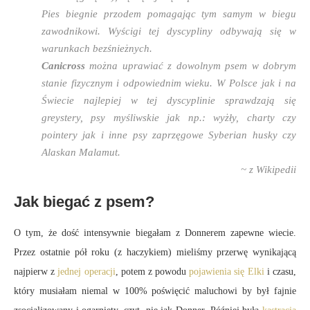
Pies biegnie przodem pomagając tym samym w biegu
zawodnikowi. Wyścigi tej dyscypliny odbywają się w
warunkach bezśnieżnych.
Canicross
można uprawiać z dowolnym psem w dobrym
stanie fizycznym i odpowiednim wieku. W Polsce jak i na
Świecie najlepiej w tej dyscyplinie sprawdzają się
greystery, psy myśliwskie jak np.: wyżły, charty czy
pointery jak i inne psy zaprzęgowe Syberian husky czy
Alaskan Malamut.
~ z Wikipedii
Jak biegać z psem?
O tym, że dość intensywnie biegałam z Donnerem zapewne wiecie.
Przez ostatnie pół roku (z haczykiem) mieliśmy przerwę wynikającą
najpierw z
jednej operacji
, potem z powodu
pojawienia się Elki
i czasu,
który musiałam niemal w 100% poświęcić maluchowi by był fajnie