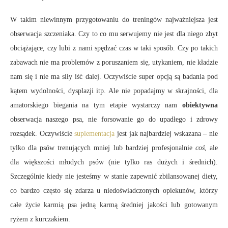
W takim niewinnym przygotowaniu do treningów najważniejsza jest
obserwacja szczeniaka. Czy to co mu serwujemy nie jest dla niego zbyt
obciążające, czy lubi z nami spędzać czas w taki sposób. Czy po takich
zabawach nie ma problemów z poruszaniem się, utykaniem, nie kładzie
nam się i nie ma siły iść dalej. Oczywiście super opcją są badania pod
kątem wydolności, dysplazji itp. Ale nie popadajmy w skrajności, dla
amatorskiego biegania na tym etapie wystarczy nam
obiektywna
obserwacja naszego psa, nie forsowanie go do upadłego i zdrowy
rozsądek. Oczywiście
suplementacja
jest jak najbardziej wskazana – nie
tylko dla psów trenujących mniej lub bardziej profesjonalnie
coś
, ale
dla większości młodych psów (nie tylko ras dużych i średnich).
Szczególnie kiedy nie jesteśmy w stanie zapewnić zbilansowanej diety,
co bardzo często się zdarza u niedoświadczonych opiekunów, którzy
całe życie karmią psa jedną karmą średniej jakości lub gotowanym
ryżem z kurczakiem.