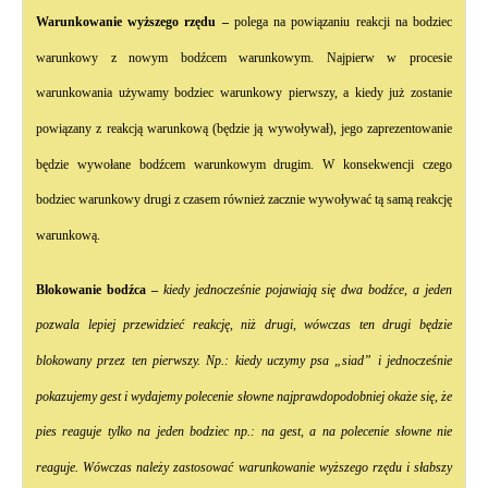
Warunkowanie wyższego rzędu –
polega na powiązaniu reakcji na bodziec
warunkowy z nowym bodźcem warunkowym. Najpierw w procesie
warunkowania używamy bodziec warunkowy pierwszy, a kiedy już zostanie
powiązany z reakcją warunkową (będzie ją wywoływał), jego zaprezentowanie
będzie wywołane bodźcem warunkowym drugim. W konsekwencji czego
bodziec warunkowy drugi z czasem również zacznie wywoływać tą samą reakcję
warunkową.
Blokowanie bodźca –
kiedy jednocześnie pojawiają się dwa bodźce, a jeden
pozwala lepiej przewidzieć reakcję, niż drugi, wówczas ten drugi będzie
blokowany przez ten pierwszy. Np.: kiedy uczymy psa „siad” i jednocześnie
pokazujemy gest i wydajemy polecenie słowne najprawdopodobniej okaże się, że
pies reaguje tylko na jeden bodziec np.: na gest, a na polecenie słowne nie
reaguje. Wówczas należy zastosować warunkowanie wyższego rzędu i słabszy