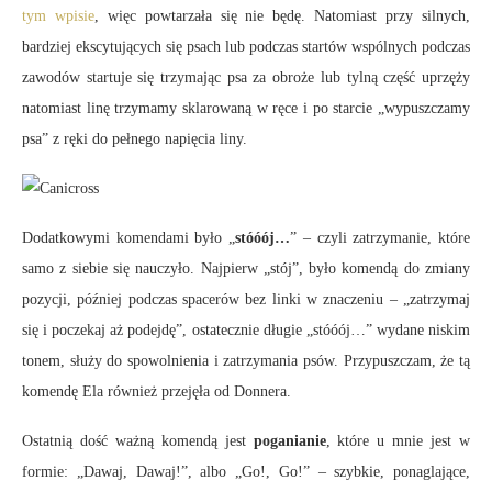
tym wpisie
, więc powtarzała się nie będę. Natomiast przy silnych,
bardziej ekscytujących się psach lub podczas startów wspólnych podczas
zawodów startuje się trzymając psa za obroże lub tylną część uprzęży
natomiast linę trzymamy sklarowaną w ręce i po starcie „wypuszczamy
psa” z ręki do pełnego napięcia liny.
Dodatkowymi komendami było „
stóóój…
” – czyli zatrzymanie, które
samo z siebie się nauczyło. Najpierw „stój”, było komendą do zmiany
pozycji, później podczas spacerów bez linki w znaczeniu – „zatrzymaj
się i poczekaj aż podejdę”, ostatecznie długie „stóóój…” wydane niskim
tonem, służy do spowolnienia i zatrzymania psów. Przypuszczam, że tą
komendę Ela również przejęła od Donnera.
Ostatnią dość ważną komendą jest
poganianie
, które u mnie jest w
formie: „Dawaj, Dawaj!”, albo „Go!, Go!” – szybkie, ponaglające,