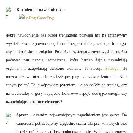
Karmienie i nawodnienie
–
dobre nawodnienie psa przed treningiem pozwala mu na intensywny
wysiłek. Psa nie powinno się karmić bezpośrednio przed i po treningu,
aby uniknąć skrętu żołądka. Po dużym systematycznym wysiłku można
podawać psu napoje izotoniczne, które bardzo fajnie nawadniają
organizm i uzupełniają utracone elementy. Ja stosują
IsoDoga
, ale
można też w Internecie znaleźć przepisy na własne izotoniki. Ktoś
zapyta po co? To ja odpowiem pytaniem – a po co Wy na trening, czy
na wycieczkę w góry kupujecie kolorowe napoje dodające energii czy
uzupełniające utracone elementy?
Sprzęt
– ostatnim najważniejszym zagadnieniem jest sprzęt. Do
canicrossu potrzebujemy
wygodne szelki
dla psa, w których pies
będzie mógł ciągnąć bez pododuszania się. Wielu weterynarzy,