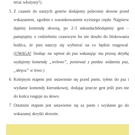
teraz włożymy!).
Z czasem do naszych gestów dodajemy polecenie słowne przed
wskazaniem, zgodnie z warunkowaniem wyższego rzędu. Najpierw
dajemy komendę słowną, po 2-3 sekundachdodajemy gest –
pamętajmy o rzdzieleniu czasowym bu nie doszło do blokowania
bodźca, że pies nauczy się wybierać na co będzie reagował.
(
UWAGA!
Siedząc na wprost do psa wskazując mu prawą skrytkę
wydajemy komendę „wvlewo”, ponieważ z punktu widzenia psa,
„skręca” w lewo
.)
Kolejnym etapem jest ustawienie się przed psem, tyłem do psa i
wydanie komendy kierunkowej, dodając jeszcze gest jeśli pies nie
do końca reaguje na słowo.
Ostatnim etapem jest ustawienie się za psem i wysłanie go do
wskazanej skrytki słownie.