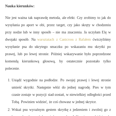
Nauka kierunków:
Nie jest ważna tak naprawdę metoda, ale efekt. Czy zrobimy to jak do
wysyłania po aport w obi, przez target, czy jako skręty w chodzeniu
przy nodze lub w inny sposób – nie ma znaczenia. Ja uczyłam Elę w
dwojaki sposób. Na
warsztatach z Canicross z Rafałem
ćwiczyliśmy
wysyłanie psa do ukrytego smaczku po wskazaniu mu skrytki po
prawej, lub po lewej stronie. Później wskazywanie było poprzedzone
komendą kierunkową głosową, by ostatecznie pozostało tylko
polecenie.
Usiądź wygodnie na podłodze. Po swojej prawej i lewej stronie
umieść skrytki. Następnie włóż do jednej nagrodę. Pies w tym
czasie zostaje w pozycji siad-zostań, w niewielkiej odległości przed
Tobą. Powinien widzieć, że coś chowasz w jednej skrytce.
Wskaż psu wyraźnym gestem skrytkę z jedzeniem i zwolnij go z