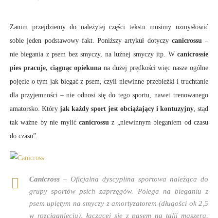
Zanim przejdziemy do należytej części tekstu musimy uzmysłowić
sobie jeden podstawowy fakt. Poniższy artykuł dotyczy
canicrossu
–
nie biegania z psem bez smyczy, na luźnej smyczy itp. W
canicrossie
pies pracuje, ciągnąc opiekuna
na dużej prędkości więc nasze ogólne
pojęcie o tym jak biegać z psem, czyli niewinne przebieżki i truchtanie
dla przyjemności – nie odnosi się do tego sportu, nawet trenowanego
amatorsko. Który
jak każdy sport jest obciążający i kontuzyjny
, stąd
tak ważne by nie mylić
canicrossu
z „niewinnym bieganiem od czasu
do czasu”.
Canicross
– Oficjalna dyscyplina sportowa należąca do
grupy sportów psich zaprzęgów. Polega na bieganiu z
psem upiętym na smyczy z amortyzatorem (długości ok 2,5
w rozciągnięciu), łączącej się z pasem na talii maszera.