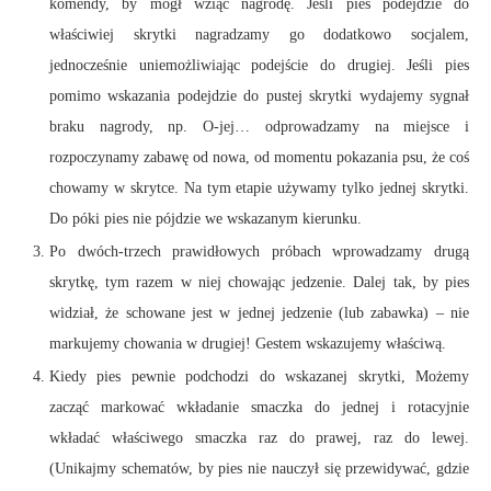
komendy, by mógł wziąć nagrodę. Jeśli pies podejdzie do
właściwiej skrytki nagradzamy go dodatkowo socjalem,
jednocześnie uniemożliwiając podejście do drugiej. Jeśli pies
pomimo wskazania podejdzie do pustej skrytki wydajemy sygnał
braku nagrody, np. O-jej… odprowadzamy na miejsce i
rozpoczynamy zabawę od nowa, od momentu pokazania psu, że coś
chowamy w skrytce. Na tym etapie używamy tylko jednej skrytki.
Do póki pies nie pójdzie we wskazanym kierunku.
Po dwóch-trzech prawidłowych próbach wprowadzamy drugą
skrytkę, tym razem w niej chowając jedzenie. Dalej tak, by pies
widział, że schowane jest w jednej jedzenie (lub zabawka) – nie
markujemy chowania w drugiej! Gestem wskazujemy właściwą.
Kiedy pies pewnie podchodzi do wskazanej skrytki, Możemy
zacząć markować wkładanie smaczka do jednej i rotacyjnie
wkładać właściwego smaczka raz do prawej, raz do lewej.
(Unikajmy schematów, by pies nie nauczył się przewidywać, gdzie