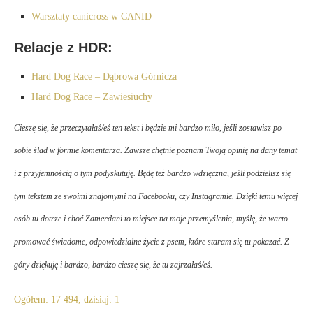
Warsztaty canicross w CANID
Relacje z HDR:
Hard Dog Race – Dąbrowa Górnicza
Hard Dog Race – Zawiesiuchy
Cieszę się, że przeczytałaś/eś ten tekst i będzie mi bardzo miło, jeśli zostawisz po
sobie ślad w formie komentarza. Zawsze chętnie poznam Twoją opinię na dany temat
i z przyjemnością o tym podyskutuję. Będę też bardzo wdzięczna, jeśli podzielisz się
tym tekstem ze swoimi znajomymi na Facebooku, czy Instagramie. Dzięki temu więcej
osób tu dotrze i choć
Zamerdani
to miejsce na moje przemyślenia, myślę, że warto
promować świadome, odpowiedzialne życie z psem, które staram się tu pokazać. Z
góry dziękuję i bardzo, bardzo cieszę się, że tu zajrzałaś/eś.
Ogółem: 17 494, dzisiaj: 1