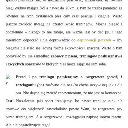
sposób pies uczy się, że można nie pracować, aczkolwiek są również
biegi
enduro
mające 8-9 a nawet do 20km, z tym że trzeba pamiętać że
również na tych dystansach pies cały czas pracuje i ciągnie. Warto
jeszcze zwrócić uwagę na częstotliwość treningów. Można biegać i
codziennie – nikogo to nie zabije, ale ważne jest by dać psu i jego
mięśniom odpocząć i nie doprowadzić do
deprywacji potrzeb
– aby
bieganie nie stało się jedyną formą aktywności i spaceru. Warto o tym
pomyśleć by nie zaniedbać
zabawy z psem
,
treningów posłuszeństwa
i
zwykłych spacerów
w których pies może zająć się sam sobą.
Przed i po treningu pamiętajmy o rozgrzewce
(przed)
i
rozciąganiu
(po)
zarówno dla nas (to chyba oczywiste) jak i dla
psa. Nie dajcie się zwieść zapewnieniom, że nie jest to konieczne.
Jest!
Niezależnie jaki sport trenujemy, bo nawet trenując
niby nie
urazowe obi
większość zawodników powie Wam, że rozgrzewa psy
przed treningiem. A o rozgrzewce i rozciąganiu napiszę innym razem.
Ale nie bagatelizujcie tego!