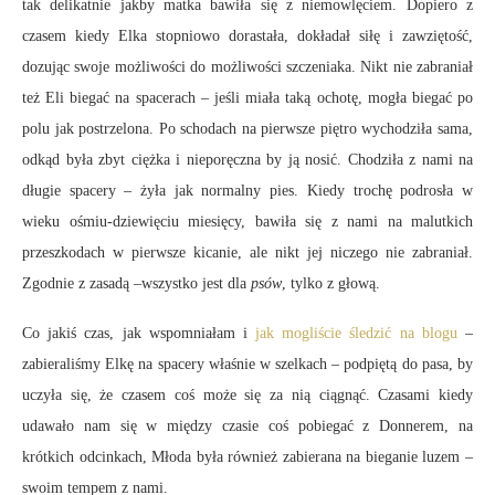
tak delikatnie jakby matka bawiła się z niemowlęciem. Dopiero z
czasem kiedy Elka stopniowo dorastała, dokładał siłę i zawziętość,
dozując swoje możliwości do możliwości szczeniaka. Nikt nie zabraniał
też Eli biegać na spacerach – jeśli miała taką ochotę, mogła biegać po
polu jak postrzelona. Po schodach na pierwsze piętro wychodziła sama,
odkąd była zbyt ciężka i nieporęczna by ją nosić. Chodziła z nami na
długie spacery – żyła jak normalny pies. Kiedy trochę podrosła w
wieku ośmiu-dziewięciu miesięcy, bawiła się z nami na malutkich
przeszkodach w pierwsze kicanie, ale nikt jej niczego nie zabraniał.
Zgodnie z zasadą –wszystko jest dla
psów
, tylko z głową.
Co jakiś czas, jak wspomniałam i
jak mogliście śledzić na blogu
–
zabieraliśmy Elkę na spacery właśnie w szelkach – podpiętą do pasa, by
uczyła się, że czasem coś może się za nią ciągnąć. Czasami kiedy
udawało nam się w między czasie coś pobiegać z Donnerem, na
krótkich odcinkach, Młoda była również zabierana na bieganie luzem –
swoim tempem z nami.