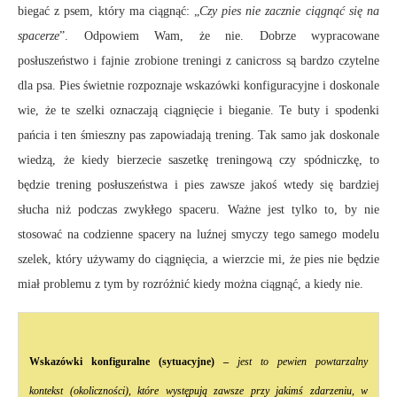
biegać z psem, który ma ciągnąć: „
Czy pies nie zacznie ciągnąć się na
spacerze
”. Odpowiem Wam, że nie. Dobrze wypracowane
posłuszeństwo i fajnie zrobione treningi z canicross są bardzo czytelne
dla psa. Pies świetnie rozpoznaje wskazówki konfiguracyjne i doskonale
wie, że te szelki oznaczają ciągnięcie i bieganie. Te buty i spodenki
pańcia i ten śmieszny pas zapowiadają trening. Tak samo jak doskonale
wiedzą, że kiedy bierzecie saszetkę treningową czy spódniczkę, to
będzie trening posłuszeństwa i pies zawsze jakoś wtedy się bardziej
słucha niż podczas zwykłego spaceru. Ważne jest tylko to, by nie
stosować na codzienne spacery na luźnej smyczy tego samego modelu
szelek, który używamy do ciągnięcia, a wierzcie mi, że pies nie będzie
miał problemu z tym by rozróżnić kiedy można ciągnąć, a kiedy nie.
Wskazówki konfiguralne (sytuacyjne) –
jest to pewien powtarzalny
kontekst (okoliczności), które występują zawsze przy jakimś zdarzeniu, w