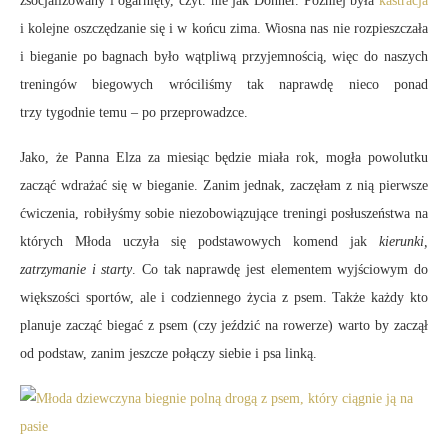
zsocjalizowany i ogarnięty, czyt. nie jak Donner. Później była
kastracja
i kolejne oszczędzanie się i w końcu zima. Wiosna nas nie rozpieszczała
i bieganie po bagnach było wątpliwą przyjemnością, więc do naszych
treningów biegowych wróciliśmy tak naprawdę nieco ponad
trzy tygodnie temu – po przeprowadzce.
Jako, że Panna Elza za miesiąc będzie miała rok, mogła powolutku
zacząć wdrażać się w bieganie. Zanim jednak, zaczęłam z nią pierwsze
ćwiczenia, robiłyśmy sobie niezobowiązujące treningi posłuszeństwa na
których Młoda uczyła się podstawowych komend jak
kierunki,
zatrzymanie i starty
. Co tak naprawdę jest elementem wyjściowym do
większości sportów, ale i codziennego życia z psem. Także każdy kto
planuje zacząć biegać z psem (czy jeździć na rowerze) warto by zaczął
od podstaw, zanim jeszcze połączy siebie i psa linką.