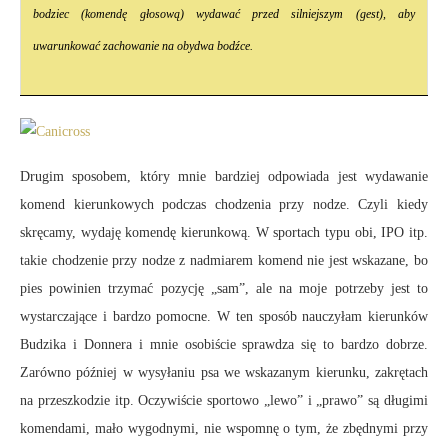
bodziec (komendę głosową) wydawać przed silniejszym (gest), aby
uwarunkować zachowanie na obydwa bodźce.
Drugim sposobem, który mnie bardziej odpowiada jest wydawanie
komend kierunkowych podczas chodzenia przy nodze. Czyli kiedy
skręcamy, wydaję komendę kierunkową. W sportach typu obi, IPO itp.
takie chodzenie przy nodze z nadmiarem komend nie jest wskazane, bo
pies powinien trzymać pozycję „sam”, ale na moje potrzeby jest to
wystarczające i bardzo pomocne. W ten sposób nauczyłam kierunków
Budzika i Donnera i mnie osobiście sprawdza się to bardzo dobrze.
Zarówno później w wysyłaniu psa we wskazanym kierunku, zakrętach
na przeszkodzie itp. Oczywiście sportowo „lewo” i „prawo” są długimi
komendami, mało wygodnymi, nie wspomnę o tym, że zbędnymi przy