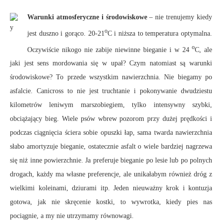
Warunki atmosferyczne i środowiskowe
– nie trenujemy kiedy
o
jest duszno i gorąco. 20-21
C i niższa to temperatura optymalna.
o
Oczywiście nikogo nie zabije niewinne bieganie i w 24
C, ale
jaki jest sens mordowania się w upał? Czym natomiast są warunki
środowiskowe? To przede wszystkim nawierzchnia. Nie biegamy po
asfalcie. Canicross to nie jest truchtanie i pokonywanie dwudziestu
kilometrów leniwym marszobiegiem, tylko intensywny szybki,
obciążający bieg. Wiele psów wbrew pozorom przy dużej prędkości i
podczas ciągnięcia ściera sobie opuszki łap, sama twarda nawierzchnia
słabo amortyzuje bieganie, ostatecznie asfalt o wiele bardziej nagrzewa
się niż inne powierzchnie. Ja preferuje bieganie po lesie lub po polnych
drogach, każdy ma własne preferencje, ale unikałabym również dróg z
wielkimi koleinami, dziurami itp. Jeden nieuważny krok i kontuzja
gotowa, jak nie skręcenie kostki, to wywrotka, kiedy pies nas
pociągnie, a my nie utrzymamy równowagi.