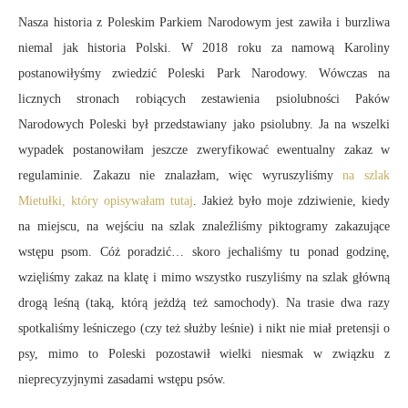
Nasza historia z Poleskim Parkiem Narodowym jest zawiła i burzliwa
niemal jak historia Polski. W 2018 roku za namową Karoliny
postanowiłyśmy zwiedzić Poleski Park Narodowy. Wówczas na
licznych stronach robiących zestawienia psiolubności Paków
Narodowych Poleski był przedstawiany jako psiolubny. Ja na wszelki
wypadek postanowiłam jeszcze zweryfikować ewentualny zakaz w
regulaminie. Zakazu nie znalazłam, więc wyruszyliśmy
na szlak
Mietułki, który opisywałam tutaj
. Jakież było moje zdziwienie, kiedy
na miejscu, na wejściu na szlak znaleźliśmy piktogramy zakazujące
wstępu psom. Cóż poradzić… skoro jechaliśmy tu ponad godzinę,
wzięliśmy zakaz na klatę i mimo wszystko ruszyliśmy na szlak główną
drogą leśną (taką, którą jeżdżą też samochody). Na trasie dwa razy
spotkaliśmy leśniczego (czy też służby leśnie) i nikt nie miał pretensji o
psy, mimo to Poleski pozostawił wielki niesmak w związku z
nieprecyzyjnymi zasadami wstępu psów.