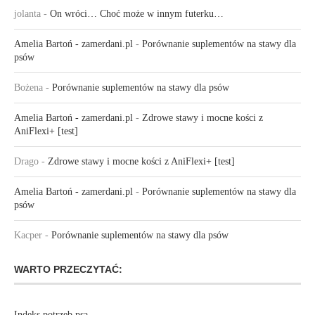
jolanta
-
On wróci… Choć może w innym futerku…
Amelia Bartoń - zamerdani.pl
-
Porównanie suplementów na stawy dla
psów
Bożena
-
Porównanie suplementów na stawy dla psów
Amelia Bartoń - zamerdani.pl
-
Zdrowe stawy i mocne kości z
AniFlexi+ [test]
Drago
-
Zdrowe stawy i mocne kości z AniFlexi+ [test]
Amelia Bartoń - zamerdani.pl
-
Porównanie suplementów na stawy dla
psów
Kacper
-
Porównanie suplementów na stawy dla psów
WARTO PRZECZYTAĆ:
Indeks potrzeb psa