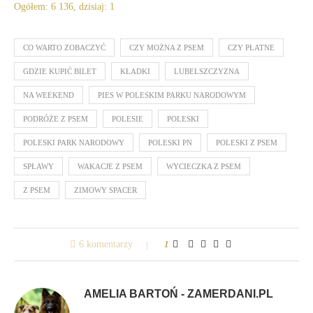
Ogółem: 6 136, dzisiaj: 1
CO WARTO ZOBACZYĆ
CZY MOŻNA Z PSEM
CZY PŁATNE
GDZIE KUPIĆ BILET
KŁADKI
LUBELSZCZYZNA
NA WEEKEND
PIES W POLESKIM PARKU NARODOWYM
PODRÓŻE Z PSEM
POLESIE
POLESKI
POLESKI PARK NARODOWY
POLESKI PN
POLESKI Z PSEM
SPŁAWY
WAKACJE Z PSEM
WYCIECZKA Z PSEM
Z PSEM
ZIMOWY SPACER
6 komentarzy
1
AMELIA BARTOŃ - ZAMERDANI.PL