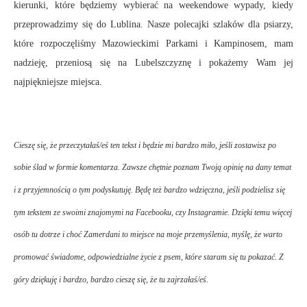
kierunki, które będziemy wybierać na weekendowe wypady, kiedy
przeprowadzimy się do Lublina. Nasze polecajki szlaków dla psiarzy,
które rozpoczęliśmy Mazowieckimi Parkami i Kampinosem, mam
nadzieję, przeniosą się na Lubelszczyznę i pokażemy Wam jej
najpiękniejsze miejsca.
Cieszę się, że przeczytałaś/eś ten tekst i będzie mi bardzo miło, jeśli zostawisz po
sobie ślad w formie komentarza. Zawsze chętnie poznam Twoją opinię na dany temat
i z przyjemnością o tym podyskutuję. Będę też bardzo wdzięczna, jeśli podzielisz się
tym tekstem ze swoimi znajomymi na Facebooku, czy Instagramie. Dzięki temu więcej
osób tu dotrze i choć
Zamerdani
to miejsce na moje przemyślenia, myślę, że warto
promować świadome, odpowiedzialne życie z psem, które staram się tu pokazać. Z
góry dziękuję i bardzo, bardzo cieszę się, że tu zajrzałaś/eś.