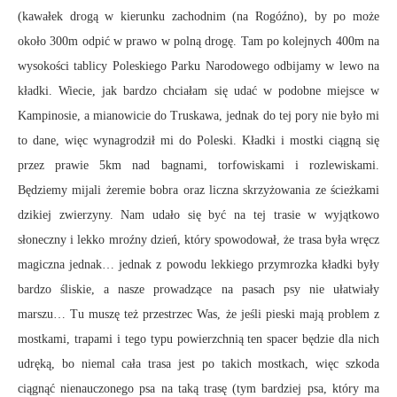
(kawałek drogą w kierunku zachodnim (na Rogóźno), by po może
około 300m odpić w prawo w polną drogę. Tam po kolejnych 400m na
wysokości tablicy Poleskiego Parku Narodowego odbijamy w lewo na
kładki. Wiecie, jak bardzo chciałam się udać w podobne miejsce w
Kampinosie, a mianowicie do Truskawa, jednak do tej pory nie było mi
to dane, więc wynagrodził mi do Poleski. Kładki i mostki ciągną się
przez prawie 5km nad bagnami, torfowiskami i rozlewiskami.
Będziemy mijali żeremie bobra oraz liczna skrzyżowania ze ścieżkami
dzikiej zwierzyny. Nam udało się być na tej trasie w wyjątkowo
słoneczny i lekko mroźny dzień, który spowodował, że trasa była wręcz
magiczna jednak… jednak z powodu lekkiego przymrozka kładki były
bardzo śliskie, a nasze prowadzące na pasach psy nie ułatwiały
marszu… Tu muszę też przestrzec Was, że jeśli pieski mają problem z
mostkami, trapami i tego typu powierzchnią ten spacer będzie dla nich
udręką, bo niemal cała trasa jest po takich mostkach, więc szkoda
ciągnąć nienauczonego psa na taką trasę (tym bardziej psa, który ma