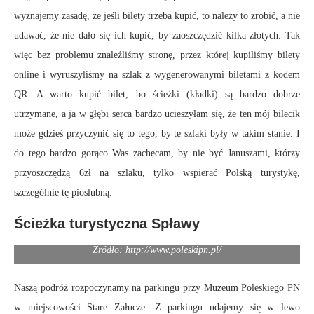
wyznajemy zasadę, że jeśli bilety trzeba kupić, to należy to zrobić, a nie
udawać, że nie dało się ich kupić, by zaoszczędzić kilka złotych. Tak
więc bez problemu znaleźliśmy stronę, przez której kupiliśmy bilety
online i wyruszyliśmy na szlak z wygenerowanymi biletami z kodem
QR. A warto kupić bilet, bo ścieżki (kładki) są bardzo dobrze
utrzymane, a ja w głębi serca bardzo ucieszyłam się, że ten mój bilecik
może gdzieś przyczynić się to tego, by te szlaki były w takim stanie. I
do tego bardzo gorąco Was zachęcam, by nie być Januszami, którzy
przyoszczędzą 6zł na szlaku, tylko wspierać Polską turystykę,
szczególnie tę pioslubną.
Ścieżka turystyczna Spławy
Źródło: http://www.poleskipn.pl/
Naszą podróż rozpoczynamy na parkingu przy Muzeum Poleskiego PN
w miejscowości Stare Załucze. Z parkingu udajemy się w lewo