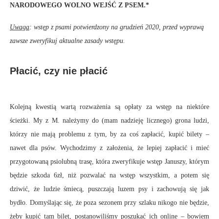
NARODOWEGO WOLNO WEJŚĆ Z PSEM.*
Uwaga
: wstęp z psami potwierdzony na grudzień 2020, przed wyprawą
zawsze zweryfikuj aktualne zasady wstępu.
Płacić, czy nie płacić
Kolejną kwestią wartą rozważenia są opłaty za wstęp na niektóre
ścieżki. My z M. należymy do (mam nadzieję licznego) grona ludzi,
którzy nie mają problemu z tym, by za coś zapłacić, kupić bilety –
nawet dla psów. Wychodzimy z założenia, że lepiej zapłacić i mieć
przygotowaną psiolubną trasę, która zweryfikuje wstęp Januszy, którym
będzie szkoda 6zł, niż pozwalać na wstęp wszystkim, a potem się
dziwić, że ludzie śmiecą, puszczają luzem psy i zachowują się jak
bydło. Domyślając się, że poza sezonem przy szlaku nikogo nie będzie,
żeby kupić tam bilet, postanowiliśmy poszukać ich online – bowiem