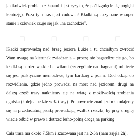
jakikolwiek problem z łapami i jest ryzyko, że poślizgnięcie się pogłębi
kontuzję). Poza tym trasa jest cudowna! Kładki są utrzymane w super
stanie i człowiek czuje się jak „na zachodzie”.
Kładki zaprowadzą nad brzeg jeziora Łukie i tu chciałbym zwrócić
Wam uwagę na kierunek zwiedzania – proszę nie bagatelizujcie go, bo
kładki są bardzo wąskie i chwilami (szczególnie nad bagnami) minięcie
się jest praktycznie niemożliwe, tym bardziej z psami. Dochodząc do
rozwidlenia, gdzie jedno prowadzi na most nad jeziorem, drugi na
dalszą część trasy natkniemy się na wiatę z możliwością zrobienia
ogniska (kolejna będzie w ¾ trasy). Po powrocie znad jeziorka udajemy
się na przedostatnią prostą prowadzącą wzdłuż rzeczki, by przy drugiej
wiacie odbić w prawo i dotrzeć leśno-polną drogą na parking.
Cała trasa ma około 7,5km i szacowana jest na 2-3h (nam zajęła 2h).