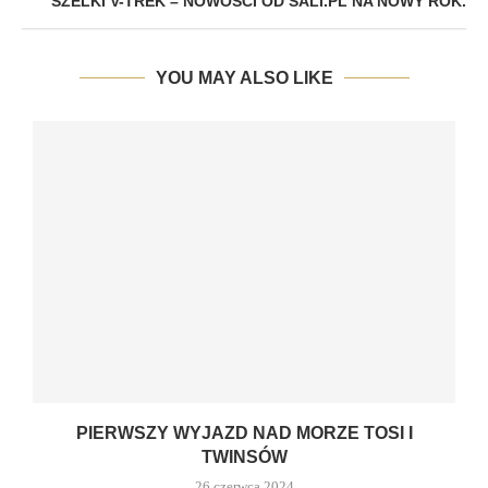
SZELKI V-TREK – NOWOŚCI OD SALI.PL NA NOWY ROK.
YOU MAY ALSO LIKE
PIERWSZY WYJAZD NAD MORZE TOSI I
TWINSÓW
26 czerwca 2024