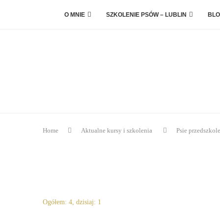
O MNIE
SZKOLENIE PSÓW – LUBLIN
BLO
Home
Aktualne kursy i szkolenia
Psie przedszkol
Ogółem: 4, dzisiaj: 1