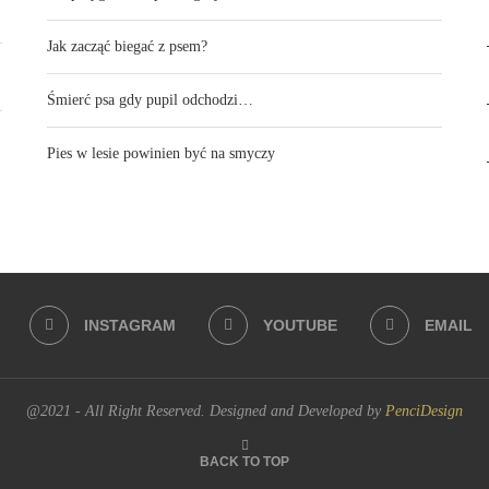
Jak zacząć biegać z psem?
Śmierć psa gdy pupil odchodzi…
Pies w lesie powinien być na smyczy
INSTAGRAM
YOUTUBE
EMAIL
@2021 - All Right Reserved. Designed and Developed by
PenciDesign
BACK TO TOP