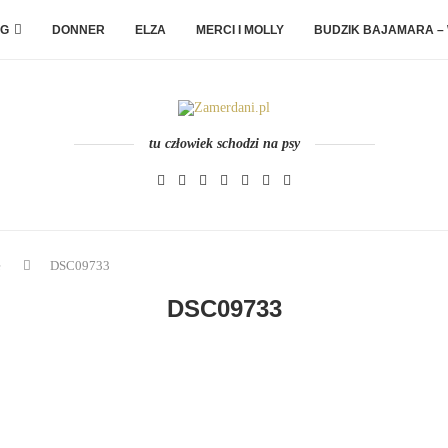
G
DONNER
ELZA
MERCI I MOLLY
BUDZIK BAJAMARA –
tu człowiek schodzi na psy
e
DSC09733
DSC09733