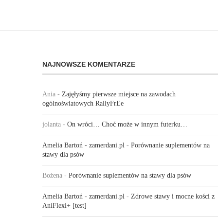
NAJNOWSZE KOMENTARZE
Ania
-
Zajęłyśmy pierwsze miejsce na zawodach
ogólnoświatowych RallyFrEe
jolanta
-
On wróci… Choć może w innym futerku…
Amelia Bartoń - zamerdani.pl
-
Porównanie suplementów na
stawy dla psów
Bożena
-
Porównanie suplementów na stawy dla psów
Amelia Bartoń - zamerdani.pl
-
Zdrowe stawy i mocne kości z
AniFlexi+ [test]