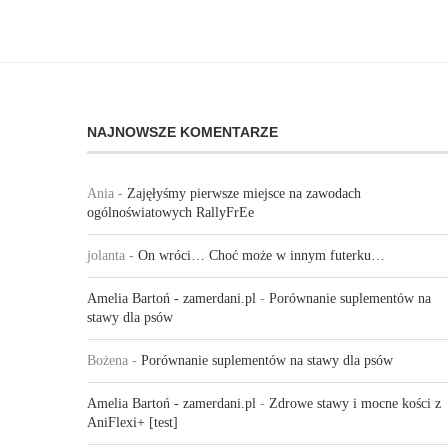
NAJNOWSZE KOMENTARZE
Ania
-
Zajęłyśmy pierwsze miejsce na zawodach
ogólnoświatowych RallyFrEe
jolanta
-
On wróci… Choć może w innym futerku…
Amelia Bartoń - zamerdani.pl
-
Porównanie suplementów na
stawy dla psów
Bożena
-
Porównanie suplementów na stawy dla psów
Amelia Bartoń - zamerdani.pl
-
Zdrowe stawy i mocne kości z
AniFlexi+ [test]