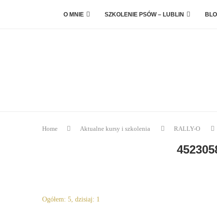
O MNIE
SZKOLENIE PSÓW – LUBLIN
BLO
Home
Aktualne kursy i szkolenia
RALLY-O
452305
Ogółem: 5, dzisiaj: 1