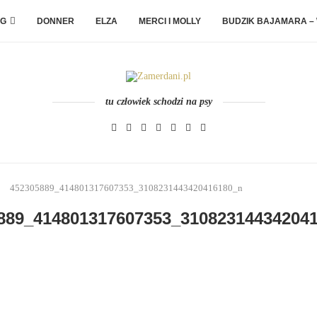
G
DONNER
ELZA
MERCI I MOLLY
BUDZIK BAJAMARA –
tu człowiek schodzi na psy
452305889_414801317607353_3108231443420416180_n
889_414801317607353_31082314434204