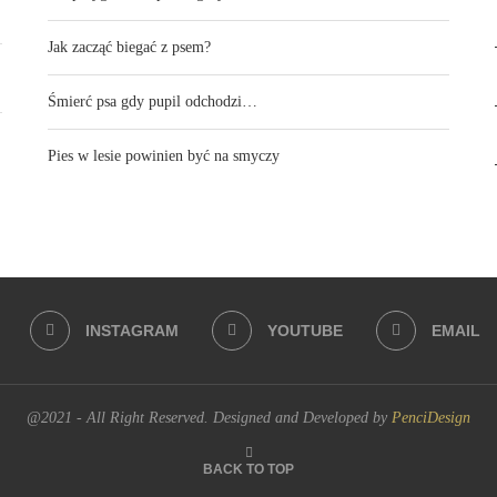
Jak zacząć biegać z psem?
Śmierć psa gdy pupil odchodzi…
Pies w lesie powinien być na smyczy
INSTAGRAM
YOUTUBE
EMAIL
@2021 - All Right Reserved. Designed and Developed by
PenciDesign
BACK TO TOP