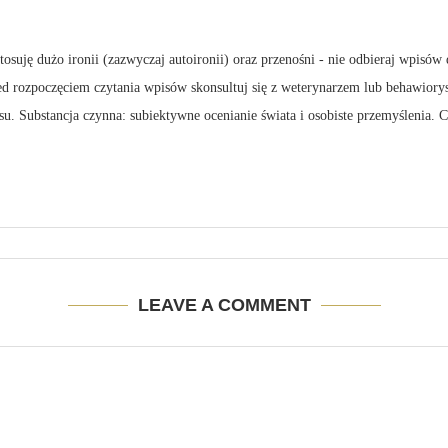
suję dużo ironii (zazwyczaj autoironii) oraz przenośni - nie odbieraj wpisów 
zed rozpoczęciem czytania wpisów skonsultuj się z weterynarzem lub behawiory
su. Substancja czynna: subiektywne ocenianie świata i osobiste przemyślenia.
LEAVE A COMMENT