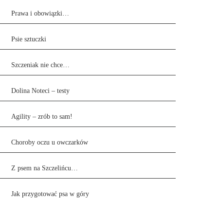
Prawa i obowiązki…
Psie sztuczki
Szczeniak nie chce…
Dolina Noteci – testy
Agility – zrób to sam!
Choroby oczu u owczarków
Z psem na Szczelińcu…
Jak przygotować psa w góry