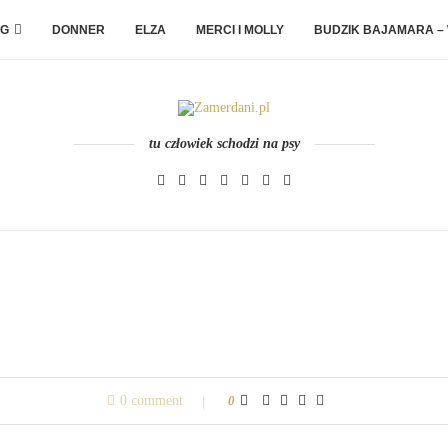
G
DONNER
ELZA
MERCI I MOLLY
BUDZIK BAJAMARA –
tu człowiek schodzi na psy
0 comment
0