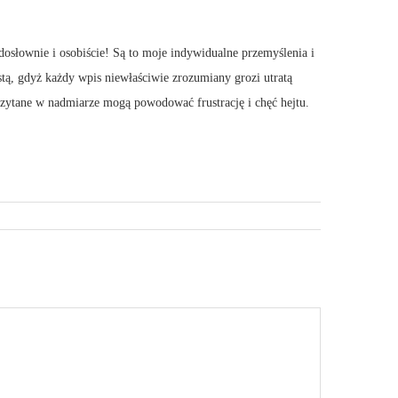
dosłownie i osobiście! Są to moje indywidualne przemyślenia i
stą, gdyż każdy wpis niewłaściwie zrozumiany grozi utratą
 Czytane w nadmiarze mogą powodować frustrację i chęć hejtu.