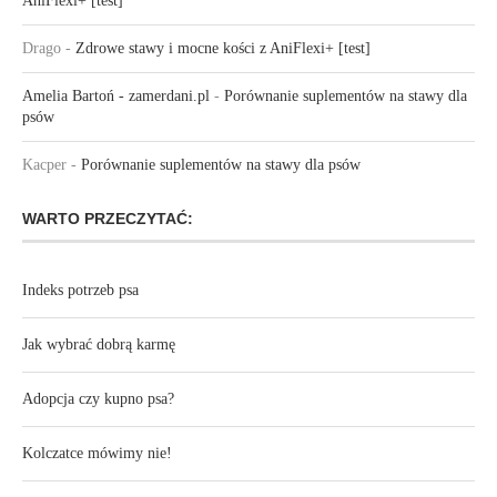
AniFlexi+ [test]
Drago
-
Zdrowe stawy i mocne kości z AniFlexi+ [test]
Amelia Bartoń - zamerdani.pl
-
Porównanie suplementów na stawy dla
psów
Kacper
-
Porównanie suplementów na stawy dla psów
WARTO PRZECZYTAĆ:
Indeks potrzeb psa
Jak wybrać dobrą karmę
Adopcja czy kupno psa?
Kolczatce mówimy nie!