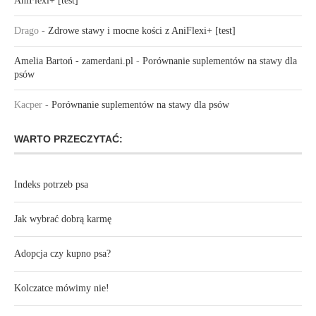
AniFlexi+ [test]
Drago
-
Zdrowe stawy i mocne kości z AniFlexi+ [test]
Amelia Bartoń - zamerdani.pl
-
Porównanie suplementów na stawy dla
psów
Kacper
-
Porównanie suplementów na stawy dla psów
WARTO PRZECZYTAĆ:
Indeks potrzeb psa
Jak wybrać dobrą karmę
Adopcja czy kupno psa?
Kolczatce mówimy nie!