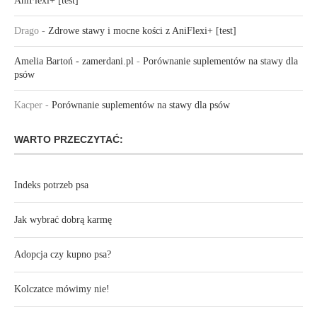
AniFlexi+ [test]
Drago
-
Zdrowe stawy i mocne kości z AniFlexi+ [test]
Amelia Bartoń - zamerdani.pl
-
Porównanie suplementów na stawy dla
psów
Kacper
-
Porównanie suplementów na stawy dla psów
WARTO PRZECZYTAĆ:
Indeks potrzeb psa
Jak wybrać dobrą karmę
Adopcja czy kupno psa?
Kolczatce mówimy nie!