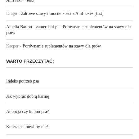
AniFlexi+ [test]
Drago
-
Zdrowe stawy i mocne kości z AniFlexi+ [test]
Amelia Bartoń - zamerdani.pl
-
Porównanie suplementów na stawy dla
psów
Kacper
-
Porównanie suplementów na stawy dla psów
WARTO PRZECZYTAĆ:
Indeks potrzeb psa
Jak wybrać dobrą karmę
Adopcja czy kupno psa?
Kolczatce mówimy nie!