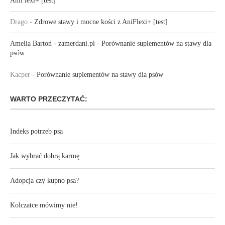
AniFlexi+ [test]
Drago
-
Zdrowe stawy i mocne kości z AniFlexi+ [test]
Amelia Bartoń - zamerdani.pl
-
Porównanie suplementów na stawy dla
psów
Kacper
-
Porównanie suplementów na stawy dla psów
WARTO PRZECZYTAĆ:
Indeks potrzeb psa
Jak wybrać dobrą karmę
Adopcja czy kupno psa?
Kolczatce mówimy nie!