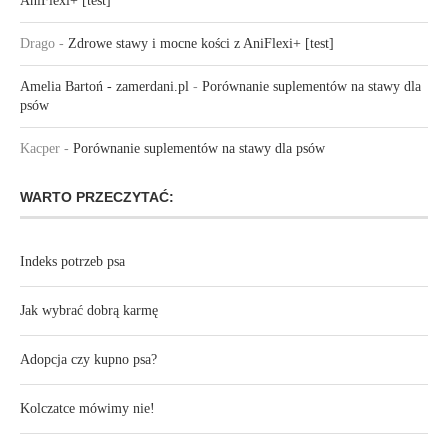
AniFlexi+ [test]
Drago
-
Zdrowe stawy i mocne kości z AniFlexi+ [test]
Amelia Bartoń - zamerdani.pl
-
Porównanie suplementów na stawy dla
psów
Kacper
-
Porównanie suplementów na stawy dla psów
WARTO PRZECZYTAĆ:
Indeks potrzeb psa
Jak wybrać dobrą karmę
Adopcja czy kupno psa?
Kolczatce mówimy nie!