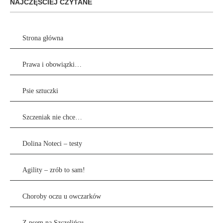
NAJCZĘŚCIEJ CZYTANE
Strona główna
Prawa i obowiązki…
Psie sztuczki
Szczeniak nie chce…
Dolina Noteci – testy
Agility – zrób to sam!
Choroby oczu u owczarków
Z psem na Szczelińcu…