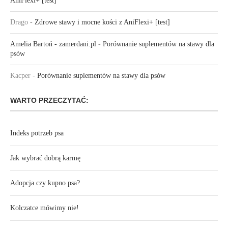
AniFlexi+ [test]
Drago
-
Zdrowe stawy i mocne kości z AniFlexi+ [test]
Amelia Bartoń - zamerdani.pl
-
Porównanie suplementów na stawy dla
psów
Kacper
-
Porównanie suplementów na stawy dla psów
WARTO PRZECZYTAĆ:
Indeks potrzeb psa
Jak wybrać dobrą karmę
Adopcja czy kupno psa?
Kolczatce mówimy nie!