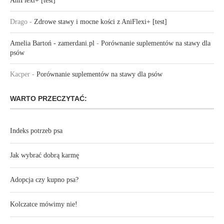
AniFlexi+ [test]
Drago
-
Zdrowe stawy i mocne kości z AniFlexi+ [test]
Amelia Bartoń - zamerdani.pl
-
Porównanie suplementów na stawy dla
psów
Kacper
-
Porównanie suplementów na stawy dla psów
WARTO PRZECZYTAĆ:
Indeks potrzeb psa
Jak wybrać dobrą karmę
Adopcja czy kupno psa?
Kolczatce mówimy nie!