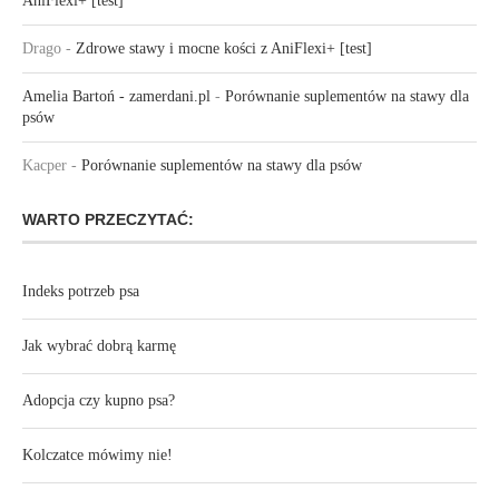
AniFlexi+ [test]
Drago
-
Zdrowe stawy i mocne kości z AniFlexi+ [test]
Amelia Bartoń - zamerdani.pl
-
Porównanie suplementów na stawy dla
psów
Kacper
-
Porównanie suplementów na stawy dla psów
WARTO PRZECZYTAĆ:
Indeks potrzeb psa
Jak wybrać dobrą karmę
Adopcja czy kupno psa?
Kolczatce mówimy nie!