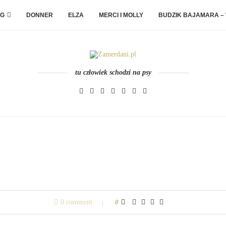
G
DONNER
ELZA
MERCI I MOLLY
BUDZIK BAJAMARA –
tu człowiek schodzi na psy
0 comment
0