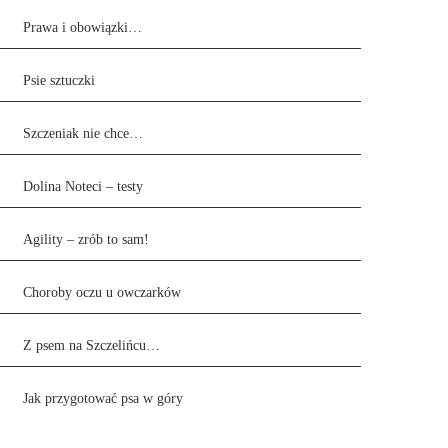
Prawa i obowiązki…
Psie sztuczki
Szczeniak nie chce…
Dolina Noteci – testy
Agility – zrób to sam!
Choroby oczu u owczarków
Z psem na Szczelińcu…
Jak przygotować psa w góry