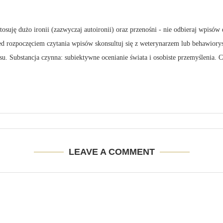
suję dużo ironii (zazwyczaj autoironii) oraz przenośni - nie odbieraj wpisów 
zed rozpoczęciem czytania wpisów skonsultuj się z weterynarzem lub behawiory
su. Substancja czynna: subiektywne ocenianie świata i osobiste przemyślenia.
LEAVE A COMMENT