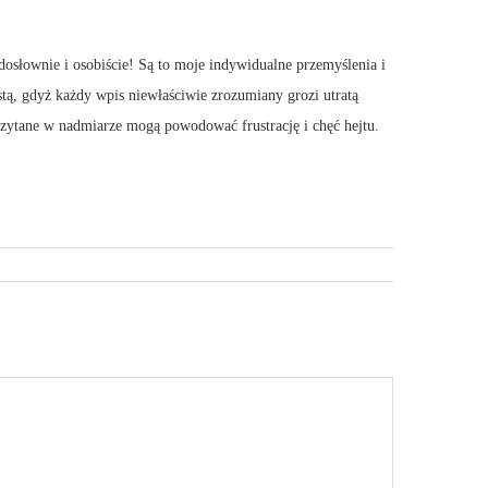
dosłownie i osobiście! Są to moje indywidualne przemyślenia i
stą, gdyż każdy wpis niewłaściwie zrozumiany grozi utratą
 Czytane w nadmiarze mogą powodować frustrację i chęć hejtu.