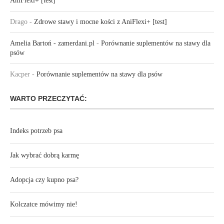
AniFlexi+ [test]
Drago
-
Zdrowe stawy i mocne kości z AniFlexi+ [test]
Amelia Bartoń - zamerdani.pl
-
Porównanie suplementów na stawy dla
psów
Kacper
-
Porównanie suplementów na stawy dla psów
WARTO PRZECZYTAĆ:
Indeks potrzeb psa
Jak wybrać dobrą karmę
Adopcja czy kupno psa?
Kolczatce mówimy nie!