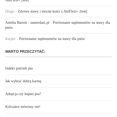
AniFlexi+ [test]
Drago
-
Zdrowe stawy i mocne kości z AniFlexi+ [test]
Amelia Bartoń - zamerdani.pl
-
Porównanie suplementów na stawy dla
psów
Kacper
-
Porównanie suplementów na stawy dla psów
WARTO PRZECZYTAĆ:
Indeks potrzeb psa
Jak wybrać dobrą karmę
Adopcja czy kupno psa?
Kolczatce mówimy nie!