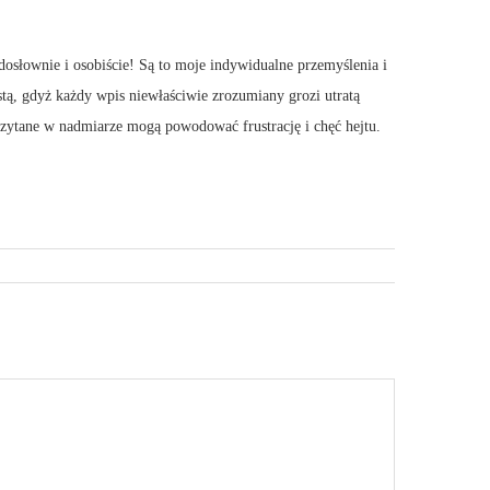
dosłownie i osobiście! Są to moje indywidualne przemyślenia i
stą, gdyż każdy wpis niewłaściwie zrozumiany grozi utratą
 Czytane w nadmiarze mogą powodować frustrację i chęć hejtu.