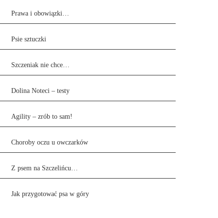
Prawa i obowiązki…
Psie sztuczki
Szczeniak nie chce…
Dolina Noteci – testy
Agility – zrób to sam!
Choroby oczu u owczarków
Z psem na Szczelińcu…
Jak przygotować psa w góry