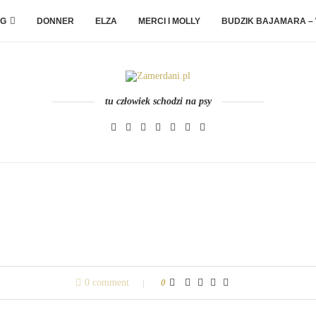
G
DONNER
ELZA
MERCI I MOLLY
BUDZIK BAJAMARA –
tu człowiek schodzi na psy
0 comment
0