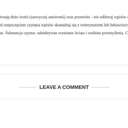
suję dużo ironii (zazwyczaj autoironii) oraz przenośni - nie odbieraj wpisów 
zed rozpoczęciem czytania wpisów skonsultuj się z weterynarzem lub behawiory
su. Substancja czynna: subiektywne ocenianie świata i osobiste przemyślenia.
LEAVE A COMMENT